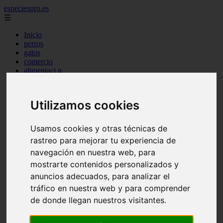
especiespro.es
☰
Inicio
perros
gatos
comercio
alimentaci n
acuariofilia
acuarios
salud
Utilizamos cookies
tenencia responsable
ventas
mantenimiento
Usamos cookies y otras técnicas de
aves
rastreo para mejorar tu experiencia de
marketing
bienestar
navegación en nuestra web, para
peque os mam feros
mostrarte contenidos personalizados y
verano
anuncios adecuados, para analizar el
legislaci n
peluquer a
tráfico en nuestra web y para comprender
accesorios
de donde llegan nuestros visitantes.
peluquer a canina
complementos
consejos