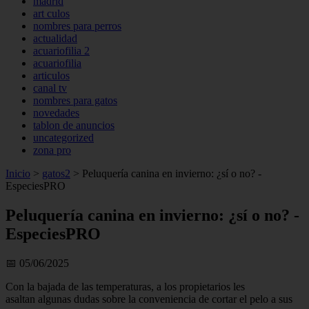
madrid
art culos
nombres para perros
actualidad
acuariofilia 2
acuariofilia
articulos
canal tv
nombres para gatos
novedades
tablon de anuncios
uncategorized
zona pro
Inicio
>
gatos2
>
Peluquería canina en invierno: ¿sí o no? -
EspeciesPRO
Peluquería canina en invierno: ¿sí o no? -
EspeciesPRO
📅 05/06/2025
Con la bajada de las temperaturas, a los propietarios les
asaltan algunas dudas sobre la conveniencia de cortar el pelo a sus