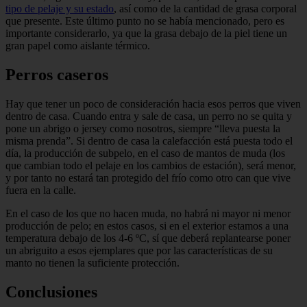
tipo de pelaje y su estado
, así como de la cantidad de grasa corporal
que presente. Este último punto no se había menciona­do, pero es
importante considerarlo, ya que la grasa debajo de la piel tiene un
gran papel como aislante térmico.
Perros caseros
Hay que tener un poco de considera­ción hacia esos perros que viven
dentro de casa. Cuando entra y sale de casa, un perro no se quita y
pone un abrigo o jer­sey como nosotros, siempre “lleva puesta la
misma prenda”. Si dentro de casa la cale­facción está puesta todo el
día, la produc­ción de subpelo, en el caso de mantos de muda (los
que cambian todo el pelaje en los cambios de estación), será menor,
y por tanto no estará tan protegido del frío como otro can que vive
fuera en la calle.
En el caso de los que no hacen muda, no habrá ni mayor ni menor
producción de pelo; en estos casos, si en el exterior estamos a una
temperatura debajo de los 4-6 ºC, sí que deberá replantearse poner
un abriguito a esos ejemplares que por las características de su
manto no tienen la su­ficiente protección.
Conclusiones