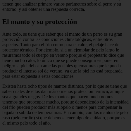
tienen que analizar primero varios parámetros sobre el perro y su
entorno, y así obtener una respuesta correcta.
El manto y su protección
Ante todo, se tiene que saber que el man­to de un perro es su gran
protección contra las condiciones climatológicas, entre otros
aspectos. Tanto para el frío como para el ca­lor, el pelaje hace de
protector térmico. Por ejemplo, si a un ejemplar de pelo largo le
rasuramos todo el cuerpo en verano porque el propietario dice que
tiene mucho calor, lo único que se puede conseguir es poner en
peligro la piel del can ante las posibles que­maduras que le pueda
producir el intenso sol de verano, ya que la piel no está prepa­rada
para estar expuesta a estas condiciones.
Existen hasta ocho tipos de mantos dis­tintos, por lo que se tiene que
saber cuáles de ellos dan más o menos protección tér­mica, aunque
sea a grandes rasgos. De los mantos que hacen muda no nos
tenemos que preocupar mucho, porque dependien­do de la intensidad
del frío pueden produ­cir más subpelo o menos para compensar la
bajada o subida de temperaturas. En cambio, con los mantos de pelo
raso (pelo cortito) sí que debemos tener algo de cui­dado, porque es
el mismo pelo todo el año.