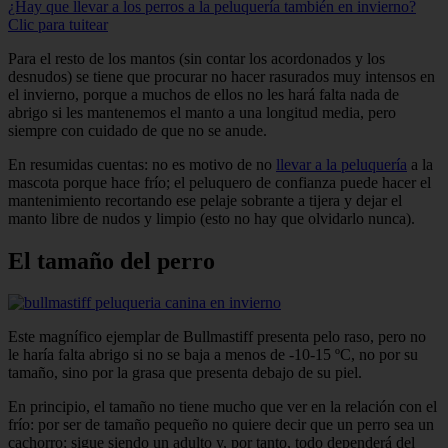
¿Hay que llevar a los perros a la peluquería también en invierno?
Clic para tuitear
Para el resto de los mantos (sin contar los acordonados y los
desnudos) se tiene que procurar no hacer rasurados muy intensos en
el invierno, porque a muchos de ellos no les hará falta nada de
abrigo si les mantene­mos el manto a una longitud media, pero
siempre con cuidado de que no se anude.
En resumidas cuentas: no es motivo de no
llevar a la peluquería
a la
mascota por­que hace frío; el peluquero de confianza puede hacer el
mantenimiento recortando ese pelaje sobrante a tijera y dejar el
manto libre de nudos y limpio (esto no hay que olvidarlo nunca).
El tamaño del perro
Este magnífico ejemplar de Bullmastiff presenta pelo raso, pero no
le haría falta abrigo si no se baja a menos de -10-15 ºC, no por su
tamaño, sino por la grasa que presenta debajo de su piel.
En principio, el tamaño no tiene mucho que ver en la relación con el
frío: por ser de tamaño pequeño no quiere decir que un perro sea un
cachorro; sigue siendo un adulto y, por tanto, todo dependerá del