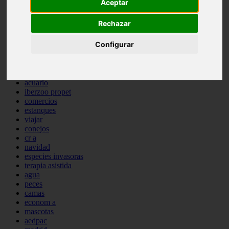
Aceptar
comportamiento
protagonistas
Rechazar
reptiles
abandono
Configurar
adopci n
ferias
higiene
snacks
acuario
iberzoo propet
comercios
estanques
viajar
conejos
cr a
navidad
especies invasoras
terapia asistida
agua
peces
camas
econom a
mascotas
aedpac