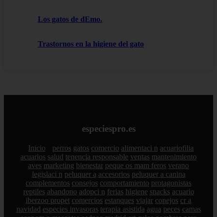
Los gatos de dEmo.
Trastornos en la higiene del gato
especiespro.es
Inicio
perros
gatos
comercio
alimentaci n
acuariofilia
acuarios
salud
tenencia responsable
ventas
mantenimiento
aves
marketing
bienestar
peque os mam feros
verano
legislaci n
peluquer a
accesorios
peluquer a canina
complementos
consejos
comportamiento
protagonistas
reptiles
abandono
adopci n
ferias
higiene
snacks
acuario
iberzoo propet
comercios
estanques
viajar
conejos
cr a
navidad
especies invasoras
terapia asistida
agua
peces
camas