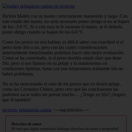
Bichón Maltés con su manto correctamente mantenido y largo. Con
este estado del manto, no sería necesario poner abrigo si no se bajara
de los -3-0 ºC. Si a esta raza se le rasurara el manto, se le debería
poner abrigo cuando se bajara de los 6-8 ºC.
Como los perros no nos hablan, es di­fícil saber con exactitud si el
perro tiene frío o no, pero con las cuatro consideracio­nes
anteriormente mencionadas podemos hacer una mejor evaluación.
Como se ha comentado, si el perro tiembla estará claro que tiene
frío, pero si nos fijamos en su pelaje y lo mantenemos en
condiciones óptimas, hasta con una temperatura real­mente fría no
habrá problemas.
No se ha mencionado el caso de los pe­rros que no tienen pelaje,
como los Cresta­dos Chinos, pero creo que las conclusiones las
podemos sacar todos sin pensar mucho… ¿Tengo yo frío? ¡Seguro
que él también!
invierno
peluquería canina
<---tag:artículos--->
Derechos de autor
Si cree que algún contenido infringe derechos de autor o propiedad