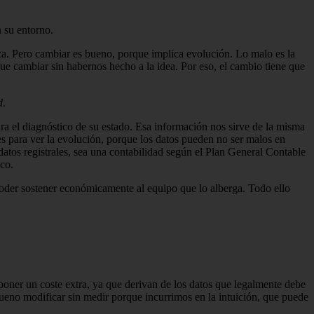
 su entorno.
iza. Pero cambiar es bueno, porque implica evolución. Lo malo es la
e cambiar sin habernos hecho a la idea. Por eso, el cambio tiene que
d
.
ra el diagnóstico de su estado. Esa información nos sirve de la misma
les para ver la evolución, porque los datos pueden no ser malos en
atos registrales, sea una contabi­lidad según el Plan General Contable
ico.
poder sos­tener económicamente al equipo que lo alberga. Todo ello
poner un cos­te extra, ya que derivan de los datos que legalmente debe
bueno modificar sin medir porque incu­rrimos en la intuición, que puede