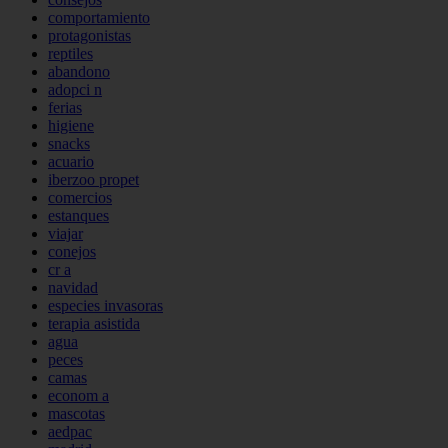
comportamiento
protagonistas
reptiles
abandono
adopci n
ferias
higiene
snacks
acuario
iberzoo propet
comercios
estanques
viajar
conejos
cr a
navidad
especies invasoras
terapia asistida
agua
peces
camas
econom a
mascotas
aedpac