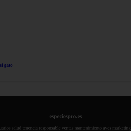
el gato
especiespro.es
uarios
salud
tenencia responsable
ventas
mantenimiento
aves
marketing