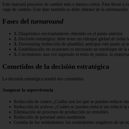
Esto marcará procesos de cambio más o menos cortos. Para llevar a cab
viaje de cambio. Este dato también se debe obtener de la información 
Fases del
turnaround
1.
Diagnóstico necesariamente obteni­do en el punto anterior.
2.
Decisión estratégica: debe tener un enfoque global de todas la
3.
Downsizing
(reducción de plantilla): anticipar este punto al
4.
Estabilización: en ocasiones es nece­sario un reenfoque de la
5.
Crecimiento: una vez superado el resto de puntos, la empresa 
Cometidos de la decisión estratégica
La decisión estratégica tendrá dos co­metidos:
Asegurar la supervivencia
Reducción de costes: ¿Cuáles son los que se pueden reducir sin
Reducción de activos: ¿Cuáles se pue­den reducir sin reducir l
Eliminación de procesos de produc­ción no rentables.
Reducción de personal antes nom­brada.
Gestión de los sentimientos: los sen­timientos negativos de un 