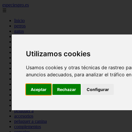
especiespro.es
☰
Inicio
perros
gatos
comercio
alimentaci n
acuariofilia
Utilizamos cookies
acuarios
salud
tenencia responsable
Usamos cookies y otras técnicas de rastreo pa
ventas
mantenimiento
anuncios adecuados, para analizar el tráfico e
aves
marketing
bienestar
Aceptar
Rechazar
Configurar
peque os mam feros
verano
legislaci n
peluquer a
accesorios
peluquer a canina
complementos
consejos