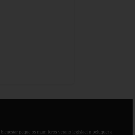
bienestar
peque os mam feros
verano
legislaci n
peluquer a