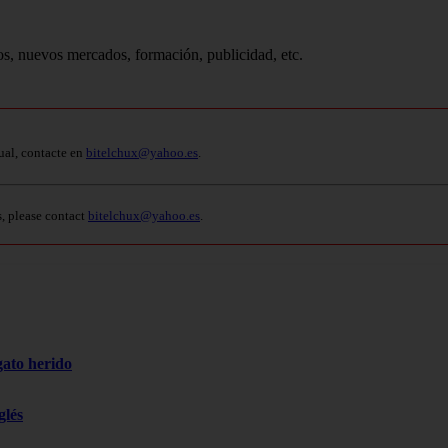
os, nuevos mercados, formación, publicidad, etc.
ual, contacte en
bitelchux@yahoo.es
.
s, please contact
bitelchux@yahoo.es
.
gato herido
glés