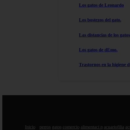
Los gatos de Leonardo
Los bostezos del gato.
Las distancias de los gatos
Los gatos de dEmo.
Trastornos en la higiene d
Inicio
perros
gatos
comercio
alimentaci n
acuariofilia
ac