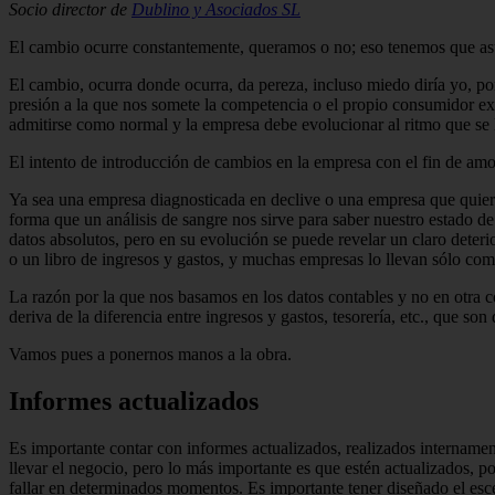
Socio director de
Dublino y Asociados SL
El cambio ocurre constantemente, queramos o no; eso tenemos que asum
El cambio, ocurra donde ocurra, da pereza, incluso miedo diría yo, po
presión a la que nos somete la competencia o el propio consu­midor e
admitirse como normal y la empresa debe evolucionar al ritmo que se le
El intento de introducción de cambios en la empresa con el fin de amo
Ya sea una empresa diagnosticada en declive o una empresa que quiere 
forma que un análisis de sangre nos sirve para saber nuestro esta­do d
datos absolutos, pero en su evolución se puede revelar un claro deteri
o un libro de ingresos y gastos, y muchas empresas lo llevan sólo com
La razón por la que nos basamos en los datos contables y no en otra c
deriva de la diferencia entre ingresos y gastos, tesorería, etc., que so
Vamos pues a ponernos manos a la obra.
Informes actualizados
Es importante contar con informes ac­tualizados, realizados internamen
llevar el negocio, pero lo más importante es que estén actuali­zados, 
fallar en determinados momentos. Es impor­tante tener diseñado el esc