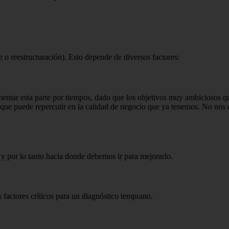
 rees­tructuración). Esto depende de diver­sos factores:
en­tar esta parte por tiempos, dado que los objetivos muy ambiciosos q
que puede repercutir en la cali­dad de negocio que ya tenemos. No nos 
y por lo tanto hacia donde debemos ir para mejorarlo.
fac­tores críticos para un diagnóstico tem­prano.