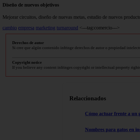
Diseño de nuevos objetivos
Mejorar circuitos, diseño de nuevas me­tas, estudio de nuevos product
cambio
empresa
marketing
turnaround
<---tag:comercio--->
Derechos de autor
Si cree que algún contenido infringe derechos de autor o propiedad intelect
Copyright notice
If you believe any content infringes copyright or intellectual property right
Relaccionados
Cómo actuar frente a un 
Nombres para gatos en in