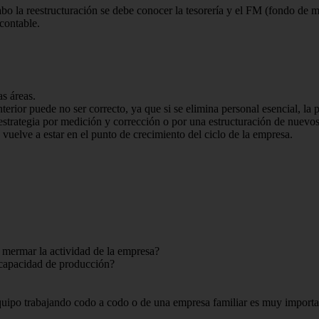
o la reestructuración se debe conocer la tesorería y el FM (fondo de m
contable.
s áreas.
 anterior puede no ser correcto, ya que si se elimina personal esencial,
 estrategia por medición y corrección o por una estructuración de nuevos
vuelve a estar en el punto de crecimiento del ciclo de la empresa.
 mermar la actividad de la empresa?
a capacidad de producción?
equipo tra­bajando codo a codo o de una em­presa familiar es muy import