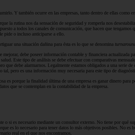
irlo. Y también ocurre en las empresas, tanto dentro de ellas como en
rque la rutina nos da sensación de seguridad y romperla nos desestabil
xpuesto a todos los canales de comunicación, que hacen que tengamos qu
 pide o incluso anticiparse a ello.
rtiguar una situación dañina para ésta es lo que se denomina
turnaroun
mejo­rar, debe poseer información contable y financiera actualizada pa
e salud. Este tipo de análisis se debe efectuar con comparativas mensua
oro que debe alarmarnos. Legalmente estamos obligados a una se­rie de d
o tal, pero es una información muy necesaria para este tipo de diagnóst
osa es porque la finalidad última de una em­presa es ganar dinero para 
n datos que se contemplan en la contabilidad de la empresa.
te o si es necesario mediante un consultor ex­terno. No tiene por qué su
porque es lo necesario para tener datos lo más objetivos posibles. No es 
enario real en el que nos encontramos.