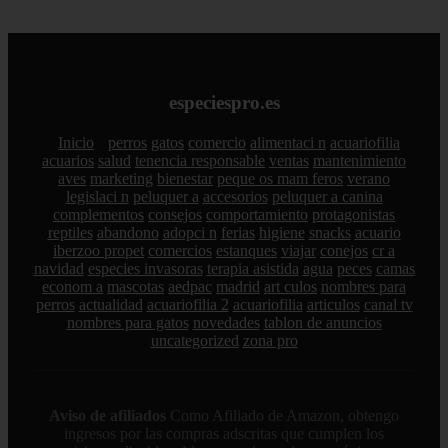
especiespro.es
Inicio
perros
gatos
comercio
alimentaci n
acuariofilia
acuarios
salud
tenencia responsable
ventas
mantenimiento
aves
marketing
bienestar
peque os mam feros
verano
legislaci n
peluquer a
accesorios
peluquer a canina
complementos
consejos
comportamiento
protagonistas
reptiles
abandono
adopci n
ferias
higiene
snacks
acuario
iberzoo propet
comercios
estanques
viajar
conejos
cr a
navidad
especies invasoras
terapia asistida
agua
peces
camas
econom a
mascotas
aedpac
madrid
art culos
nombres para
perros
actualidad
acuariofilia 2
acuariofilia
articulos
canal tv
nombres para gatos
novedades
tablon de anuncios
uncategorized
zona pro
Aviso de afiliados
Como Afiliado de Amazon, obtengo
ingresos por las compras adscritas que cumplen los