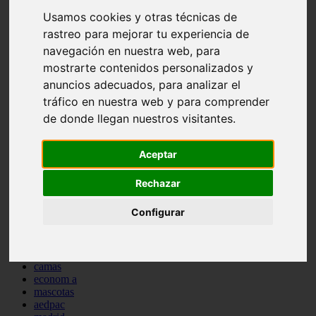
comportamiento
Usamos cookies y otras técnicas de
protagonistas
rastreo para mejorar tu experiencia de
reptiles
navegación en nuestra web, para
abandono
adopci n
mostrarte contenidos personalizados y
ferias
anuncios adecuados, para analizar el
higiene
tráfico en nuestra web y para comprender
snacks
acuario
de donde llegan nuestros visitantes.
iberzoo propet
comercios
estanques
Aceptar
viajar
conejos
Rechazar
cr a
navidad
Configurar
especies invasoras
terapia asistida
agua
peces
camas
econom a
mascotas
aedpac