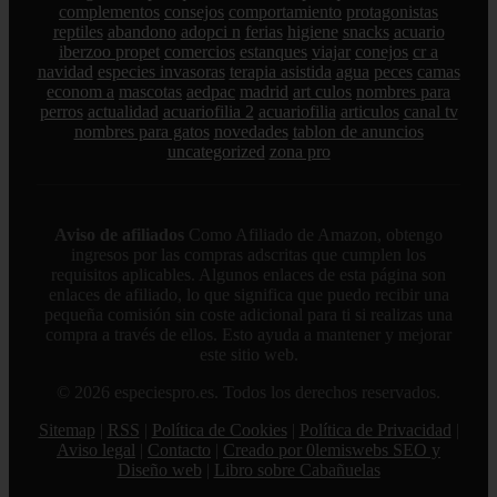
complementos
consejos
comportamiento
protagonistas
reptiles
abandono
adopci n
ferias
higiene
snacks
acuario
iberzoo propet
comercios
estanques
viajar
conejos
cr a
navidad
especies invasoras
terapia asistida
agua
peces
camas
econom a
mascotas
aedpac
madrid
art culos
nombres para
perros
actualidad
acuariofilia 2
acuariofilia
articulos
canal tv
nombres para gatos
novedades
tablon de anuncios
uncategorized
zona pro
Aviso de afiliados
Como Afiliado de Amazon, obtengo
ingresos por las compras adscritas que cumplen los
requisitos aplicables. Algunos enlaces de esta página son
enlaces de afiliado, lo que significa que puedo recibir una
pequeña comisión sin coste adicional para ti si realizas una
compra a través de ellos. Esto ayuda a mantener y mejorar
este sitio web.
© 2026 especiespro.es. Todos los derechos reservados.
Sitemap
|
RSS
|
Política de Cookies
|
Política de Privacidad
|
Aviso legal
|
Contacto
|
Creado por 0lemiswebs SEO y
Diseño web
|
Libro sobre Cabañuelas