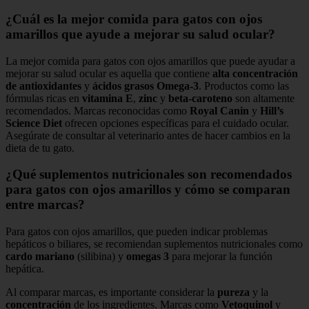
¿Cuál es la mejor comida para gatos con ojos
amarillos que ayude a mejorar su salud ocular?
La mejor comida para gatos con ojos amarillos que puede ayudar a
mejorar su salud ocular es aquella que contiene
alta concentración
de antioxidantes
y
ácidos grasos Omega-3
. Productos como las
fórmulas ricas en
vitamina E
,
zinc
y
beta-caroteno
son altamente
recomendados. Marcas reconocidas como
Royal Canin
y
Hill’s
Science Diet
ofrecen opciones específicas para el cuidado ocular.
Asegúrate de consultar al veterinario antes de hacer cambios en la
dieta de tu gato.
¿Qué suplementos nutricionales son recomendados
para gatos con ojos amarillos y cómo se comparan
entre marcas?
Para gatos con ojos amarillos, que pueden indicar problemas
hepáticos o biliares, se recomiendan suplementos nutricionales como
cardo mariano
(silibina) y
omegas 3
para mejorar la función
hepática.
Al comparar marcas, es importante considerar la
pureza
y la
concentración
de los ingredientes. Marcas como
Vetoquinol
y