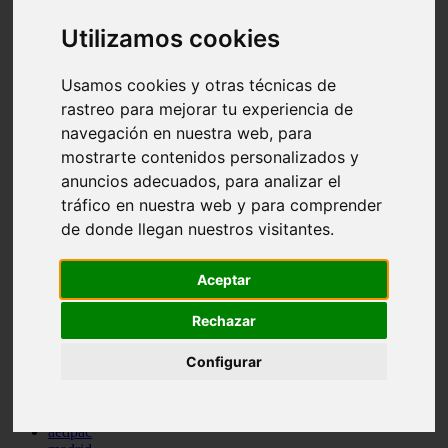
comportamiento
Utilizamos cookies
protagonistas
reptiles
abandono
Usamos cookies y otras técnicas de
adopci n
ferias
rastreo para mejorar tu experiencia de
higiene
navegación en nuestra web, para
snacks
mostrarte contenidos personalizados y
acuario
iberzoo propet
anuncios adecuados, para analizar el
comercios
tráfico en nuestra web y para comprender
estanques
de donde llegan nuestros visitantes.
viajar
conejos
cr a
Aceptar
navidad
especies invasoras
Rechazar
terapia asistida
agua
peces
Configurar
camas
econom a
mascotas
aedpac