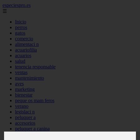
especiespro.es
☰
Inicio
perros
gatos
comercio
alimentaci n
acuariofilia
acuarios
salud
tenencia responsable
ventas
mantenimiento
aves
marketing
bienestar
peque os mam feros
verano
legislaci n
peluquer a
accesorios
peluquer a canina
complementos
consejos