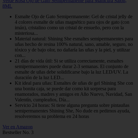
Verde Rosa Ojo de Gato Semipermanente para Manicura Salón,
8ML
Esmalte Ojo de Gato Semipermanente: Gel de cristal jelly de
4 colores esmalte de uñas magnético para ojos de gato (con
imán), cristalino como un cristal de ensueño, pero con la
misteriosa...
Material natural: Shining She esmaltes semipermanentes para
uñas hecho de resina 100% natural, sano, amable, seguro, no
tóxico y de bajo olor, no dañaría las uñas y la piel, y utilizar
con...
21 días de vida útil: Si se utiliza correctamente, esmaltes
semipermanentes puede durar 2-3 semanas. El conjunto de
esmalte de uñas debe solidificarse bajo la luz LED/UV. La
duración de la luz LED...
Kit ideal para uñas: Esmaltes de uñas de gel Shining She con
una bonita caja, se puede dar como kit sorpresa para
enamorados, madres y amigos en Año Nuevo, Navidad, San
Valentín, cumpleaños, Día...
Servicio 24 horas: Si tiene alguna pregunta sobre pintauñas
semipermanentes Shining She, No dude en pedirnos ayuda,
resolveremos su problema en 24 horas
Ver en Amazon
Bestseller No. 3