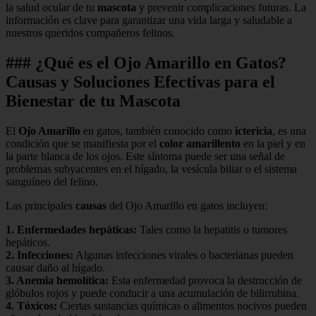
la salud ocular de tu
mascota
y prevenir complicaciones futuras. La
información es clave para garantizar una vida larga y saludable a
nuestros queridos compañeros felinos.
### ¿Qué es el Ojo Amarillo en Gatos?
Causas y Soluciones Efectivas para el
Bienestar de tu Mascota
El
Ojo Amarillo
en gatos, también conocido como
ictericia
, es una
condición que se manifiesta por el
color amarillento
en la piel y en
la parte blanca de los ojos. Este síntoma puede ser una señal de
problemas subyacentes en el hígado, la vesícula biliar o el sistema
sanguíneo del felino.
Las principales
causas
del Ojo Amarillo en gatos incluyen:
1.
Enfermedades hepáticas
:
Tales como la hepatitis o tumores
hepáticos.
2.
Infecciones
:
Algunas infecciones virales o bacterianas pueden
causar daño al hígado.
3.
Anemia hemolítica
:
Esta enfermedad provoca la destrucción de
glóbulos rojos y puede conducir a una acumulación de bilirrubina.
4.
Tóxicos
:
Ciertas sustancias químicas o alimentos nocivos pueden