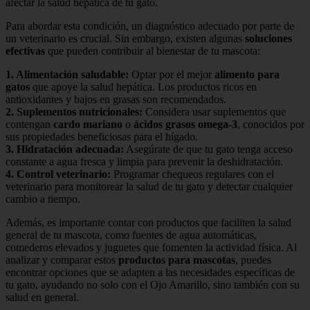
afectar la salud hepática de tu gato.
Para abordar esta condición, un diagnóstico adecuado por parte de
un veterinario es crucial. Sin embargo, existen algunas
soluciones
efectivas
que pueden contribuir al bienestar de tu mascota:
1.
Alimentación saludable
:
Optar por el mejor
alimento para
gatos
que apoye la salud hepática. Los productos ricos en
antioxidantes y bajos en grasas son recomendados.
2.
Suplementos nutricionales
:
Considera usar suplementos que
contengan
cardo mariano
o
ácidos grasos omega-3
, conocidos por
sus propiedades beneficiosas para el hígado.
3.
Hidratación adecuada
:
Asegúrate de que tu gato tenga acceso
constante a agua fresca y limpia para prevenir la deshidratación.
4.
Control veterinario
:
Programar chequeos regulares con el
veterinario para monitorear la salud de tu gato y detectar cualquier
cambio a tiempo.
Además, es importante contar con productos que faciliten la salud
general de tu mascota, como fuentes de agua automáticas,
comederos elevados y juguetes que fomenten la actividad física. Al
analizar y comparar estos
productos para mascotas
, puedes
encontrar opciones que se adapten a las necesidades específicas de
tu gato, ayudando no solo con el Ojo Amarillo, sino también con su
salud en general.