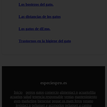
Los bostezos del gato.
Las distancias de los gatos
Los gatos de dEmo.
Trastornos en la higiene del gato
especiespro.es
Inicio
perros
gatos
comercio
alimentaci n
acuariofilia
acuarios
salud
tenencia responsable
ventas
mantenimiento
aves
marketing
bienestar
peque os mam feros
verano
legislaci n
peluquer a
accesorios
peluquer a canina