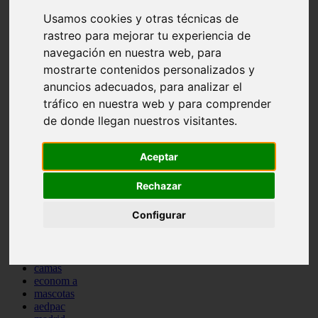
comportamiento
Usamos cookies y otras técnicas de
protagonistas
rastreo para mejorar tu experiencia de
reptiles
abandono
navegación en nuestra web, para
adopci n
mostrarte contenidos personalizados y
ferias
anuncios adecuados, para analizar el
higiene
snacks
tráfico en nuestra web y para comprender
acuario
de donde llegan nuestros visitantes.
iberzoo propet
comercios
estanques
Aceptar
viajar
conejos
Rechazar
cr a
navidad
Configurar
especies invasoras
terapia asistida
agua
peces
camas
econom a
mascotas
aedpac