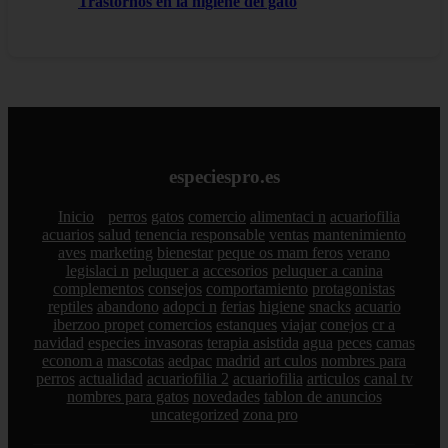
Trastornos en la higiene del gato
especiespro.es
Inicio
perros
gatos
comercio
alimentaci n
acuariofilia
acuarios
salud
tenencia responsable
ventas
mantenimiento
aves
marketing
bienestar
peque os mam feros
verano
legislaci n
peluquer a
accesorios
peluquer a canina
complementos
consejos
comportamiento
protagonistas
reptiles
abandono
adopci n
ferias
higiene
snacks
acuario
iberzoo propet
comercios
estanques
viajar
conejos
cr a
navidad
especies invasoras
terapia asistida
agua
peces
camas
econom a
mascotas
aedpac
madrid
art culos
nombres para
perros
actualidad
acuariofilia 2
acuariofilia
articulos
canal tv
nombres para gatos
novedades
tablon de anuncios
uncategorized
zona pro