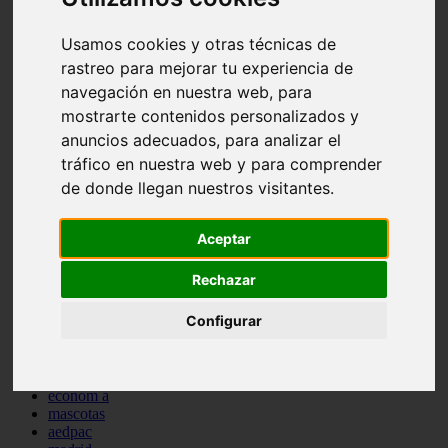
comportamiento
protagonistas
Usamos cookies y otras técnicas de
reptiles
rastreo para mejorar tu experiencia de
abandono
adopci n
navegación en nuestra web, para
ferias
mostrarte contenidos personalizados y
higiene
anuncios adecuados, para analizar el
snacks
acuario
tráfico en nuestra web y para comprender
iberzoo propet
de donde llegan nuestros visitantes.
comercios
estanques
viajar
Aceptar
conejos
cr a
Rechazar
navidad
especies invasoras
Configurar
terapia asistida
agua
peces
camas
econom a
mascotas
aedpac