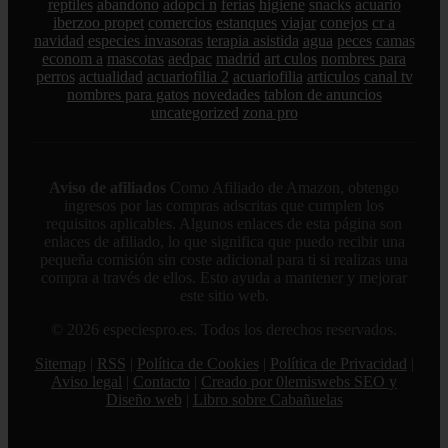
reptiles
abandono
adopci n
ferias
higiene
snacks
acuario
iberzoo propet
comercios
estanques
viajar
conejos
cr a
navidad
especies invasoras
terapia asistida
agua
peces
camas
econom a
mascotas
aedpac
madrid
art culos
nombres para
perros
actualidad
acuariofilia 2
acuariofilia
articulos
canal tv
nombres para gatos
novedades
tablon de anuncios
uncategorized
zona pro
Aviso de afiliados
Como Afiliado de Amazon, obtengo
ingresos por las compras adscritas que cumplen los
requisitos aplicables. Algunos enlaces de esta página son
enlaces de afiliado, lo que significa que puedo recibir una
pequeña comisión sin coste adicional para ti si realizas una
compra a través de ellos. Esto ayuda a mantener y mejorar
este sitio web.
© 2026 especiespro.es. Todos los derechos reservados.
Sitemap
|
RSS
|
Política de Cookies
|
Política de Privacidad
|
Aviso legal
|
Contacto
|
Creado por 0lemiswebs SEO y
Diseño web
|
Libro sobre Cabañuelas