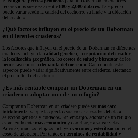
El
rango de precios promedio
para un Doberman en criaderos
reconocidos suele estar entre
800 y 2,000 dólares
. Este precio
puede variar según la calidad del cachorro, su linaje y la ubicación
del criadero.
¿Qué factores influyen en el precio de un Doberman
en diferentes criaderos?
Los factores que influyen en el precio de un Doberman en diferentes
criaderos incluyen la
calidad genética
, la
reputación del criador
,
la
localización geográfica
, los
costos de salud y bienestar
de los
perros, así como la
demanda del mercado
. Cada uno de estos
aspectos puede variar significativamente entre criaderos, afectando
el precio final del cachorro.
¿Es más rentable comprar un Doberman en un
criadero o adoptar uno de un refugio?
Comprar un Doberman en un criadero puede ser
más caro
inicialmente
, ya que los precios suelen ser elevados debido a la
selección genética y cuidados. Sin embargo, adoptar de un refugio
es generalmente
más económico
y contribuye a salvar vidas.
Además, muchos refugios incluyen
vacunas y esterilización
en el
costo de adopción. Por tanto,
en términos de rentabilidad y