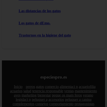
Las distancias de los gatos
Los gatos de dEmo.
Trastornos en la higiene del gato
especiespro.es
Inicio
perros
gatos
comercio
alimentaci n
acuariofilia
acuarios
salud
tenencia responsable
ventas
mantenimiento
aves
marketing
bienestar
peque os mam feros
verano
legislaci n
peluquer a
accesorios
peluquer a canina
complementos
consejos
comportamiento
protagonistas