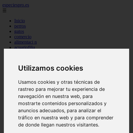
especiespro.es
☰
Inicio
perros
gatos
comercio
alimentaci n
acuariofilia
acuarios
salud
tenencia responsable
Utilizamos cookies
ventas
mantenimiento
aves
Usamos cookies y otras técnicas de
marketing
rastreo para mejorar tu experiencia de
bienestar
peque os mam feros
navegación en nuestra web, para
verano
mostrarte contenidos personalizados y
legislaci n
anuncios adecuados, para analizar el
peluquer a
accesorios
tráfico en nuestra web y para comprender
peluquer a canina
de donde llegan nuestros visitantes.
complementos
consejos