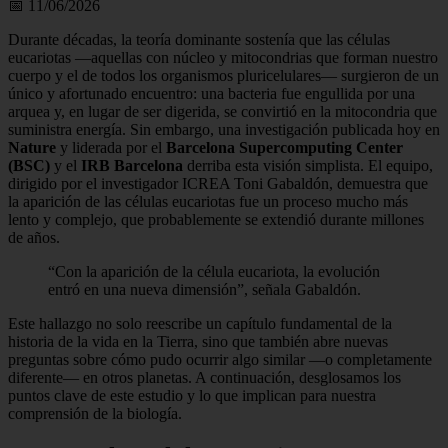
📅 11/06/2026
Durante décadas, la teoría dominante sostenía que las células
eucariotas —aquellas con núcleo y mitocondrias que forman nuestro
cuerpo y el de todos los organismos pluricelulares— surgieron de un
único y afortunado encuentro: una bacteria fue engullida por una
arquea y, en lugar de ser digerida, se convirtió en la mitocondria que
suministra energía. Sin embargo, una investigación publicada hoy en
Nature
y liderada por el
Barcelona Supercomputing Center
(BSC)
y el
IRB Barcelona
derriba esta visión simplista. El equipo,
dirigido por el investigador ICREA Toni Gabaldón, demuestra que
la aparición de las células eucariotas fue un proceso mucho más
lento y complejo, que probablemente se extendió durante millones
de años.
“Con la aparición de la célula eucariota, la evolución
entró en una nueva dimensión”, señala Gabaldón.
Este hallazgo no solo reescribe un capítulo fundamental de la
historia de la vida en la Tierra, sino que también abre nuevas
preguntas sobre cómo pudo ocurrir algo similar —o completamente
diferente— en otros planetas. A continuación, desglosamos los
puntos clave de este estudio y lo que implican para nuestra
comprensión de la biología.