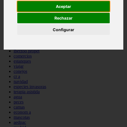
comportamiento
Aceptar
protagonistas
reptiles
Rechazar
abandono
adopci n
Configurar
ferias
higiene
snacks
acuario
iberzoo propet
comercios
estanques
viajar
conejos
cr a
navidad
especies invasoras
terapia asistida
agua
peces
camas
econom a
mascotas
aedpac