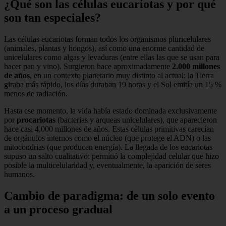
¿Qué son las células eucariotas y por qué
son tan especiales?
Las células eucariotas forman todos los organismos pluricelulares
(animales, plantas y hongos), así como una enorme cantidad de
unicelulares como algas y levaduras (entre ellas las que se usan para
hacer pan y vino). Surgieron hace aproximadamente
2.000 millones
de años
, en un contexto planetario muy distinto al actual: la Tierra
giraba más rápido, los días duraban 19 horas y el Sol emitía un 15 %
menos de radiación.
Hasta ese momento, la vida había estado dominada exclusivamente
por
procariotas
(bacterias y arqueas unicelulares), que aparecieron
hace casi 4.000 millones de años. Estas células primitivas carecían
de orgánulos internos como el núcleo (que protege el ADN) o las
mitocondrias (que producen energía). La llegada de los eucariotas
supuso un salto cualitativo: permitió la complejidad celular que hizo
posible la multicelularidad y, eventualmente, la aparición de seres
humanos.
Cambio de paradigma: de un solo evento
a un proceso gradual