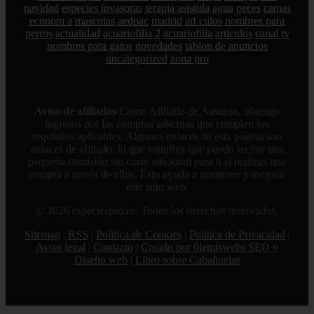
navidad
especies invasoras
terapia asistida
agua
peces
camas
econom a
mascotas
aedpac
madrid
art culos
nombres para
perros
actualidad
acuariofilia 2
acuariofilia
articulos
canal tv
nombres para gatos
novedades
tablon de anuncios
uncategorized
zona pro
Aviso de afiliados
Como Afiliado de Amazon, obtengo
ingresos por las compras adscritas que cumplen los
requisitos aplicables. Algunos enlaces de esta página son
enlaces de afiliado, lo que significa que puedo recibir una
pequeña comisión sin coste adicional para ti si realizas una
compra a través de ellos. Esto ayuda a mantener y mejorar
este sitio web.
© 2026 especiespro.es. Todos los derechos reservados.
Sitemap
|
RSS
|
Política de Cookies
|
Política de Privacidad
|
Aviso legal
|
Contacto
|
Creado por 0lemiswebs SEO y
Diseño web
|
Libro sobre Cabañuelas