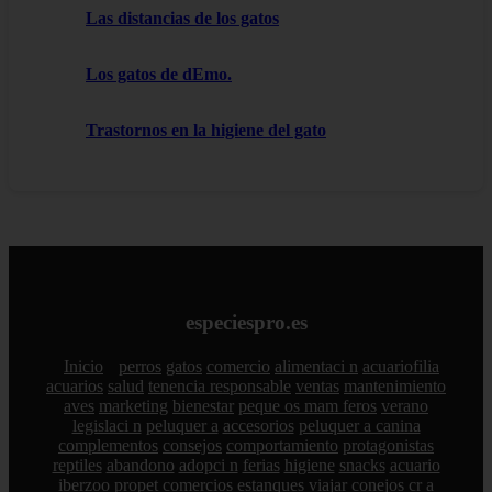
Las distancias de los gatos
Los gatos de dEmo.
Trastornos en la higiene del gato
especiespro.es
Inicio
perros
gatos
comercio
alimentaci n
acuariofilia
acuarios
salud
tenencia responsable
ventas
mantenimiento
aves
marketing
bienestar
peque os mam feros
verano
legislaci n
peluquer a
accesorios
peluquer a canina
complementos
consejos
comportamiento
protagonistas
reptiles
abandono
adopci n
ferias
higiene
snacks
acuario
iberzoo propet
comercios
estanques
viajar
conejos
cr a