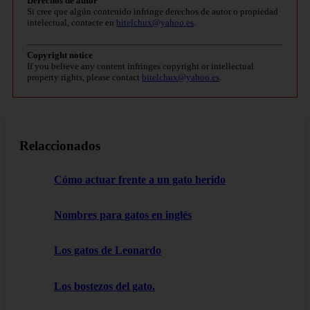
Derechos de autor
Si cree que algún contenido infringe derechos de autor o propiedad
intelectual, contacte en
bitelchux@yahoo.es
.
Copyright notice
If you believe any content infringes copyright or intellectual
property rights, please contact
bitelchux@yahoo.es
.
Relaccionados
Cómo actuar frente a un gato herido
Nombres para gatos en inglés
Los gatos de Leonardo
Los bostezos del gato.