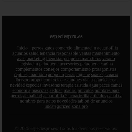
especiespro.es
Inicio
perros
gatos
comercio
alimentaci n
acuariofilia
acuarios
salud
tenencia responsable
ventas
mantenimiento
aves
marketing
bienestar
peque os mam feros
verano
legislaci n
peluquer a
accesorios
peluquer a canina
complementos
consejos
comportamiento
protagonistas
reptiles
abandono
adopci n
ferias
higiene
snacks
acuario
iberzoo propet
comercios
estanques
viajar
conejos
cr a
navidad
especies invasoras
terapia asistida
agua
peces
camas
econom a
mascotas
aedpac
madrid
art culos
nombres para
perros
actualidad
acuariofilia 2
acuariofilia
articulos
canal tv
nombres para gatos
novedades
tablon de anuncios
uncategorized
zona pro
© 2026 especiespro.es. Todos los derechos reservados.