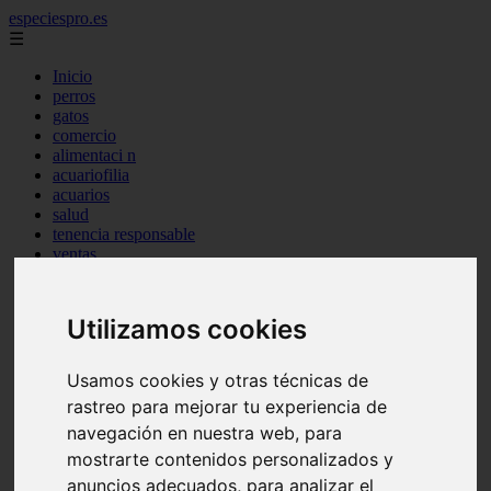
especiespro.es
☰
Inicio
perros
gatos
comercio
alimentaci n
acuariofilia
acuarios
salud
tenencia responsable
ventas
mantenimiento
aves
marketing
Utilizamos cookies
bienestar
peque os mam feros
verano
Usamos cookies y otras técnicas de
legislaci n
rastreo para mejorar tu experiencia de
peluquer a
accesorios
navegación en nuestra web, para
peluquer a canina
mostrarte contenidos personalizados y
complementos
anuncios adecuados, para analizar el
consejos