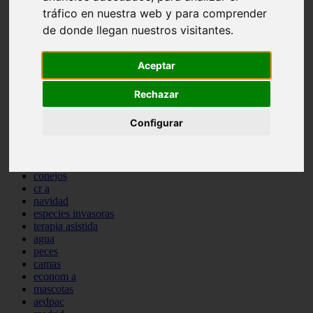
comportamiento
tráfico en nuestra web y para comprender
protagonistas
de donde llegan nuestros visitantes.
reptiles
abandono
adopci n
Aceptar
ferias
higiene
Rechazar
snacks
acuario
Configurar
iberzoo propet
comercios
estanques
viajar
conejos
cr a
navidad
especies invasoras
terapia asistida
agua
peces
camas
econom a
mascotas
aedpac