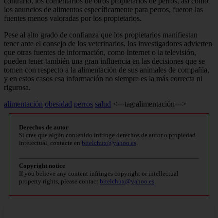
contrario, los co­mentarios de otros propietarios de perros, así como
los anuncios de alimentos específicamente para perros, fueron las
fuentes menos valoradas por los propietarios.
Pese al alto grado de confian­za que los propietarios manifies­tan
tener ante el consejo de los veterinarios, los investigadores advierten
que otras fuentes de información, como Internet o la televisión,
pueden tener también una gran influencia en las deci­siones que se
tomen con respecto a la alimentación de sus animales de compañía,
y en estos casos esa información no siempre es la más correcta ni
rigurosa.
alimentación
obesidad
perros
salud
<---tag:alimentación--->
Derechos de autor
Si cree que algún contenido infringe derechos de autor o propiedad
intelectual, contacte en
bitelchux@yahoo.es
.
Copyright notice
If you believe any content infringes copyright or intellectual
property rights, please contact
bitelchux@yahoo.es
.