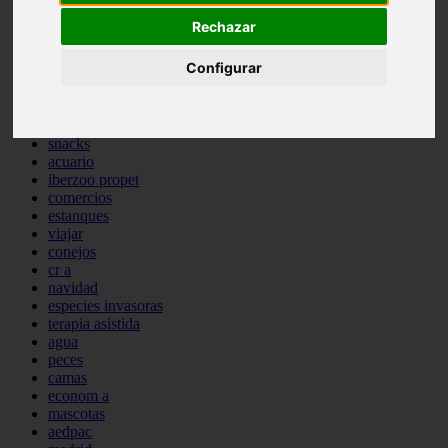
comportamiento
Rechazar
protagonistas
reptiles
Configurar
abandono
adopci n
ferias
higiene
snacks
acuario
iberzoo propet
comercios
estanques
viajar
conejos
cr a
navidad
especies invasoras
terapia asistida
agua
peces
camas
econom a
mascotas
aedpac