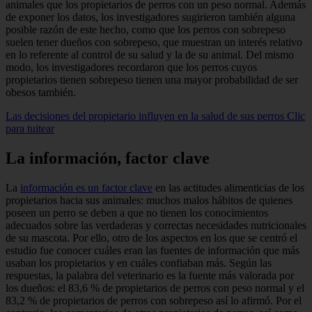
animales que los propietarios de perros con un peso normal. Además
de exponer los datos, los investigadores sugirieron también alguna
posible razón de este hecho, como que los perros con sobrepeso
suelen tener dueños con sobrepeso, que muestran un interés relativo
en lo referente al control de su salud y la de su animal. Del mismo
modo, los investigadores recordaron que los perros cuyos
propietarios tienen sobrepeso tienen una mayor probabilidad de ser
obesos también.
Las decisiones del propietario influyen en la salud de sus perros
Clic
para tuitear
La información, factor clave
La
información es un factor clave
en las actitudes alimenticias de los
propietarios hacia sus animales: muchos ma­los hábitos de quienes
poseen un perro se deben a que no tienen los conocimientos
adecuados sobre las verdaderas y correc­tas necesidades nutricionales
de su mascota. Por ello, otro de los aspectos en los que se centró el
estudio fue conocer cuáles eran las fuentes de información que más
usaban los propietarios y en cuáles confiaban más. Según las
respuestas, la palabra del ve­terinario es la fuente más valo­rada por
los dueños: el 83,6 % de propietarios de perros con peso normal y el
83,2 % de propieta­rios de perros con sobrepeso así lo afirmó. Por el