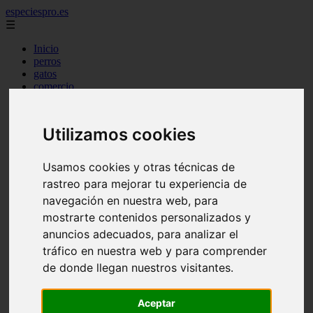
especiespro.es
☰
Inicio
perros
gatos
comercio
alimentaci n
acuariofilia
acuarios
Utilizamos cookies
salud
tenencia responsable
ventas
Usamos cookies y otras técnicas de
mantenimiento
rastreo para mejorar tu experiencia de
aves
marketing
navegación en nuestra web, para
bienestar
mostrarte contenidos personalizados y
peque os mam feros
anuncios adecuados, para analizar el
verano
legislaci n
tráfico en nuestra web y para comprender
peluquer a
de donde llegan nuestros visitantes.
accesorios
peluquer a canina
complementos
Aceptar
consejos