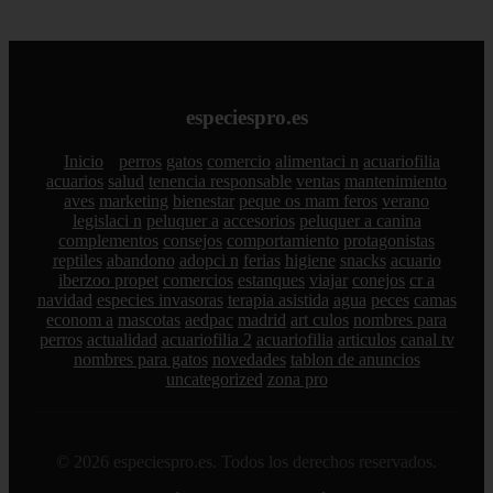
especiespro.es
Inicio
perros
gatos
comercio
alimentaci n
acuariofilia
acuarios
salud
tenencia responsable
ventas
mantenimiento
aves
marketing
bienestar
peque os mam feros
verano
legislaci n
peluquer a
accesorios
peluquer a canina
complementos
consejos
comportamiento
protagonistas
reptiles
abandono
adopci n
ferias
higiene
snacks
acuario
iberzoo propet
comercios
estanques
viajar
conejos
cr a
navidad
especies invasoras
terapia asistida
agua
peces
camas
econom a
mascotas
aedpac
madrid
art culos
nombres para
perros
actualidad
acuariofilia 2
acuariofilia
articulos
canal tv
nombres para gatos
novedades
tablon de anuncios
uncategorized
zona pro
© 2026 especiespro.es. Todos los derechos reservados.