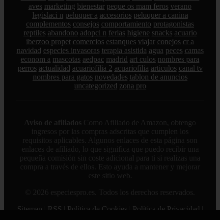
aves
marketing
bienestar
peque os mam feros
verano
legislaci n
peluquer a
accesorios
peluquer a canina
complementos
consejos
comportamiento
protagonistas
reptiles
abandono
adopci n
ferias
higiene
snacks
acuario
iberzoo propet
comercios
estanques
viajar
conejos
cr a
navidad
especies invasoras
terapia asistida
agua
peces
camas
econom a
mascotas
aedpac
madrid
art culos
nombres para
perros
actualidad
acuariofilia 2
acuariofilia
articulos
canal tv
nombres para gatos
novedades
tablon de anuncios
uncategorized
zona pro
Aviso de afiliados
Como Afiliado de Amazon, obtengo
ingresos por las compras adscritas que cumplen los
requisitos aplicables. Algunos enlaces de esta página son
enlaces de afiliado, lo que significa que puedo recibir una
pequeña comisión sin coste adicional para ti si realizas una
compra a través de ellos. Esto ayuda a mantener y mejorar
este sitio web.
© 2026 especiespro.es. Todos los derechos reservados.
Sitemap
|
RSS
|
Política de Cookies
|
Política de Privacidad
|
Aviso legal
|
Contacto
|
Creado por 0lemiswebs SEO y