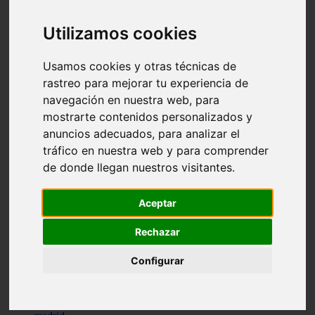
comportamiento
protagonistas
Utilizamos cookies
reptiles
abandono
adopci n
Usamos cookies y otras técnicas de
ferias
rastreo para mejorar tu experiencia de
higiene
navegación en nuestra web, para
snacks
acuario
mostrarte contenidos personalizados y
iberzoo propet
anuncios adecuados, para analizar el
comercios
tráfico en nuestra web y para comprender
estanques
viajar
de donde llegan nuestros visitantes.
conejos
cr a
navidad
Aceptar
especies invasoras
terapia asistida
Rechazar
agua
peces
Configurar
camas
econom a
mascotas
aedpac