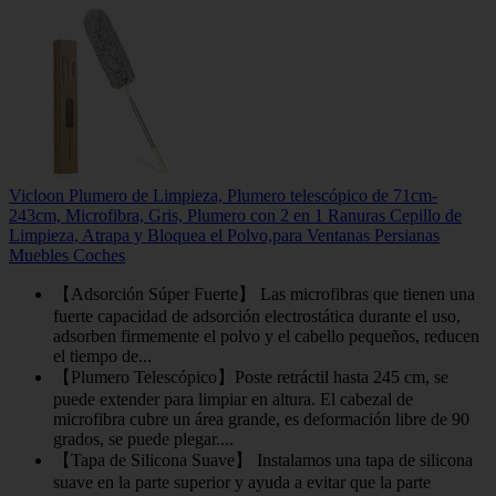
Vicloon Plumero de Limpieza, Plumero telescópico de 71cm-
243cm, Microfibra, Gris, Plumero con 2 en 1 Ranuras Cepillo de
Limpieza, Atrapa y Bloquea el Polvo,para Ventanas Persianas
Muebles Coches
【Adsorción Súper Fuerte】 Las microfibras que tienen una
fuerte capacidad de adsorción electrostática durante el uso,
adsorben firmemente el polvo y el cabello pequeños, reducen
el tiempo de...
【Plumero Telescópico】Poste retráctil hasta 245 cm, se
puede extender para limpiar en altura. El cabezal de
microfibra cubre un área grande, es deformación libre de 90
grados, se puede plegar....
【Tapa de Silicona Suave】 Instalamos una tapa de silicona
suave en la parte superior y ayuda a evitar que la parte