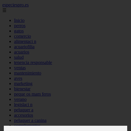
especiespro.es
☰
Inicio
perros
gatos
comercio
alimentaci n
acuariofilia
acuarios
salud
tenencia responsable
ventas
mantenimiento
aves
marketing
bienestar
peque os mam feros
verano
legislaci n
peluquer a
accesorios
peluquer a canina
complementos
consejos