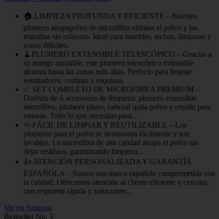
🏠 LIMPIEZA PROFUNDA Y EFICIENTE – Nuestro
plumero atrapapolvo de microfibra elimina el polvo y las
telarañas sin esfuerzo. Ideal para muebles, techos, lámparas y
zonas difíciles.
🧹PLUMERO EXTENSIBLE TELESCÓPICO – Gracias a
su mango ajustable, este plumero telescópico extensible
alcanza hasta las zonas más altas. Perfecto para limpiar
ventiladores, cortinas y esquinas.
✅ SET COMPLETO DE MICROFIBRA PREMIUM –
Disfruta de 6 accesorios de limpieza: plumero extensible
microfibra, plumero plano, cabezal quita polvo y cepillo para
ranuras. Todo lo que necesitas para...
♾️ FÁCIL DE LIMPIAR Y REUTILIZABLE – Los
plumeros para el polvo se desmontan fácilmente y son
lavables. La microfibra de alta calidad atrapa el polvo sin
dejar residuos, garantizando limpieza...
👍 ATENCIÓN PERSONALIZADA Y GARANTÍA
ESPAÑOLA – Somos una marca española comprometida con
la calidad. Ofrecemos atención al cliente eficiente y cercana,
con respuesta rápida y soluciones...
Ver en Amazon
Bestseller No. 3