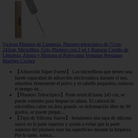
Vicloon Plumero de Limpieza, Plumero telescópico de 71cm-
243cm, Microfibra, Gris, Plumero con 2 en 1 Ranuras Cepillo de
Limpieza, Atrapa y Bloquea el Polvo,para Ventanas Persianas
Muebles Coches
【Adsorción Súper Fuerte】 Las microfibras que tienen una
fuerte capacidad de adsorción electrostática durante el uso,
adsorben firmemente el polvo y el cabello pequeños, reducen
el tiempo de...
【Plumero Telescópico】Poste retráctil hasta 245 cm, se
puede extender para limpiar en altura. El cabezal de
microfibra cubre un área grande, es deformación libre de 90
grados, se puede plegar....
【Tapa de Silicona Suave】 Instalamos una tapa de silicona
suave en la parte superior y ayuda a evitar que la parte
superior del plumero raye las superficies durante la limpieza.
Por lo tanto, nunca...