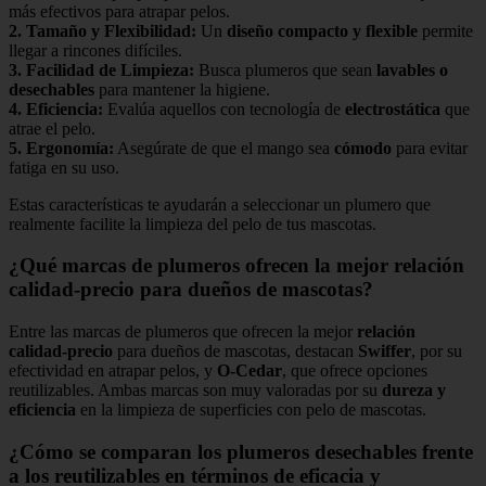
más efectivos para atrapar pelos.
2.
Tamaño y Flexibilidad
:
Un
diseño compacto y flexible
permite
llegar a rincones difíciles.
3.
Facilidad de Limpieza
:
Busca plumeros que sean
lavables o
desechables
para mantener la higiene.
4.
Eficiencia
:
Evalúa aquellos con tecnología de
electrostática
que
atrae el pelo.
5.
Ergonomía
:
Asegúrate de que el mango sea
cómodo
para evitar
fatiga en su uso.
Estas características te ayudarán a seleccionar un plumero que
realmente facilite la limpieza del pelo de tus mascotas.
¿Qué marcas de plumeros ofrecen la mejor relación
calidad-precio para dueños de mascotas?
Entre las marcas de plumeros que ofrecen la mejor
relación
calidad-precio
para dueños de mascotas, destacan
Swiffer
, por su
efectividad en atrapar pelos, y
O-Cedar
, que ofrece opciones
reutilizables. Ambas marcas son muy valoradas por su
dureza y
eficiencia
en la limpieza de superficies con pelo de mascotas.
¿Cómo se comparan los plumeros desechables frente
a los reutilizables en términos de eficacia y