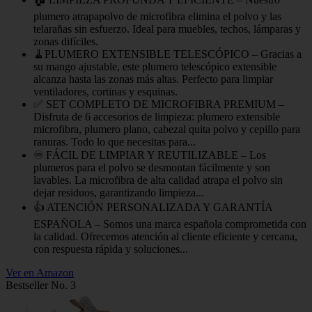
plumero atrapapolvo de microfibra elimina el polvo y las
telarañas sin esfuerzo. Ideal para muebles, techos, lámparas y
zonas difíciles.
🧹PLUMERO EXTENSIBLE TELESCÓPICO – Gracias a
su mango ajustable, este plumero telescópico extensible
alcanza hasta las zonas más altas. Perfecto para limpiar
ventiladores, cortinas y esquinas.
✅ SET COMPLETO DE MICROFIBRA PREMIUM –
Disfruta de 6 accesorios de limpieza: plumero extensible
microfibra, plumero plano, cabezal quita polvo y cepillo para
ranuras. Todo lo que necesitas para...
♾️ FÁCIL DE LIMPIAR Y REUTILIZABLE – Los
plumeros para el polvo se desmontan fácilmente y son
lavables. La microfibra de alta calidad atrapa el polvo sin
dejar residuos, garantizando limpieza...
👍 ATENCIÓN PERSONALIZADA Y GARANTÍA
ESPAÑOLA – Somos una marca española comprometida con
la calidad. Ofrecemos atención al cliente eficiente y cercana,
con respuesta rápida y soluciones...
Ver en Amazon
Bestseller No. 3