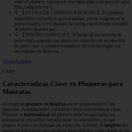
retire el plumero, enjuáguelo con agua tibia o un poco de agua
tibia, cuélguelo en la...
💡 【AYUDA DE LIMPIEZA ESENCIAL】 El plumero
telescópico con orificio para el mango, puede colgarlo en la
pared o puerta, o el cabezal y la varilla con el diseño extraíble
se pueden guardar por...
💡 【DISEÑO VERSÁTIL】 El juego de recolección de
polvo está equipado con diferentes cabezales de recolección
de polvo, que se pueden reemplazar libremente según sus
necesidades de limpieza....
Ver en Amazon
«`html
Características Clave en Plumeros para
Mascotas
Al elegir un
plumero de limpieza
efectivo para hogares con
mascotas, es fundamental considerar ciertas características clave.
Primero, la
materialidad
del plumero debe ser adecuada; los
plumeros de microfibra son altamente recomendables, ya que
atrapan el pelo y la suciedad sin esparcirla. Además, la
longitud
del
mango es importante para alcanzar áreas difíciles, como detrás de los