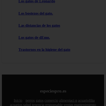
Los gatos de Leonardo
Los bostezos del gato.
Las distancias de los gatos
Los gatos de dEmo.
Trastornos en la higiene del gato
especiespro.es
Inicio
perros
gatos
comercio
alimentaci n
acuariofilia
acuarios
salud
tenencia responsable
ventas
mantenimiento