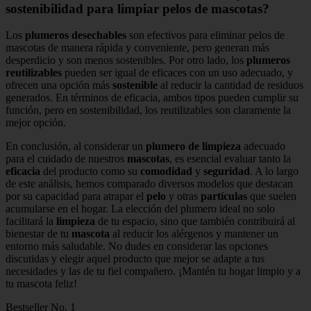
sostenibilidad para limpiar pelos de mascotas?
Los
plumeros desechables
son efectivos para eliminar pelos de
mascotas de manera rápida y conveniente, pero generan más
desperdicio y son menos sostenibles. Por otro lado, los
plumeros
reutilizables
pueden ser igual de eficaces con un uso adecuado, y
ofrecen una opción más
sostenible
al reducir la cantidad de residuos
generados. En términos de eficacia, ambos tipos pueden cumplir su
función, pero en sostenibilidad, los reutilizables son claramente la
mejor opción.
En conclusión, al considerar un
plumero de limpieza
adecuado
para el cuidado de nuestros
mascotas
, es esencial evaluar tanto la
eficacia
del producto como su
comodidad
y
seguridad
. A lo largo
de este análisis, hemos comparado diversos modelos que destacan
por su capacidad para atrapar el
pelo
y otras
partículas
que suelen
acumularse en el hogar. La elección del plumero ideal no solo
facilitará la
limpieza
de tu espacio, sino que también contribuirá al
bienestar de tu
mascota
al reducir los alérgenos y mantener un
entorno más saludable. No dudes en considerar las opciones
discutidas y elegir aquel producto que mejor se adapte a tus
necesidades y las de tu fiel compañero. ¡Mantén tu hogar limpio y a
tu mascota feliz!
Bestseller No. 1