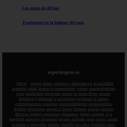
Los gatos de dEmo.
Trastornos en la higiene del gato
especiespro.es
Inicio
perros
gatos
comercio
alimentaci n
acuariofilia
acuarios
salud
tenencia responsable
ventas
mantenimiento
aves
marketing
bienestar
peque os mam feros
verano
legislaci n
peluquer a
accesorios
peluquer a canina
complementos
consejos
comportamiento
protagonistas
reptiles
abandono
adopci n
ferias
higiene
snacks
acuario
iberzoo propet
comercios
estanques
viajar
conejos
cr a
navidad
especies invasoras
terapia asistida
agua
peces
camas
econom a
mascotas
aedpac
madrid
art culos
nombres para