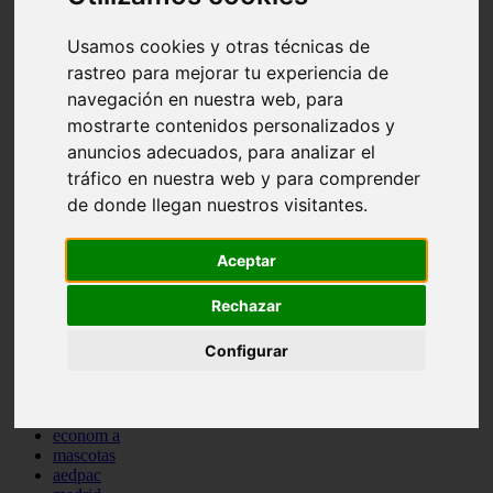
comportamiento
protagonistas
Usamos cookies y otras técnicas de
reptiles
rastreo para mejorar tu experiencia de
abandono
navegación en nuestra web, para
adopci n
ferias
mostrarte contenidos personalizados y
higiene
anuncios adecuados, para analizar el
snacks
tráfico en nuestra web y para comprender
acuario
iberzoo propet
de donde llegan nuestros visitantes.
comercios
estanques
viajar
Aceptar
conejos
cr a
Rechazar
navidad
especies invasoras
Configurar
terapia asistida
agua
peces
camas
econom a
mascotas
aedpac