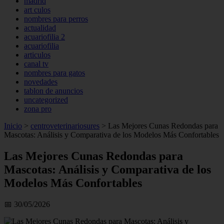
madrid
art culos
nombres para perros
actualidad
acuariofilia 2
acuariofilia
articulos
canal tv
nombres para gatos
novedades
tablon de anuncios
uncategorized
zona pro
Inicio
>
centroveterinariosures
>
Las Mejores Cunas Redondas para
Mascotas: Análisis y Comparativa de los Modelos Más Confortables
Las Mejores Cunas Redondas para
Mascotas: Análisis y Comparativa de los
Modelos Más Confortables
📅 30/05/2026