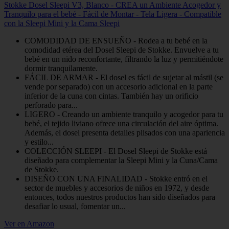
Stokke Dosel Sleepi V3, Blanco - CREA un Ambiente Acogedor y
Tranquilo para el bebé - Fácil de Montar - Tela Ligera - Compatible
con la Sleepi Mini y la Cama Sleepi
COMODIDAD DE ENSUEÑO - Rodea a tu bebé en la
comodidad etérea del Dosel Sleepi de Stokke. Envuelve a tu
bebé en un nido reconfortante, filtrando la luz y permitiéndote
dormir tranquilamente.
FÁCIL DE ARMAR - El dosel es fácil de sujetar al mástil (se
vende por separado) con un accesorio adicional en la parte
inferior de la cuna con cintas. También hay un orificio
perforado para...
LIGERO - Creando un ambiente tranquilo y acogedor para tu
bebé, el tejido liviano ofrece una circulación del aire óptima.
Además, el dosel presenta detalles plisados con una apariencia
y estilo...
COLECCIÓN SLEEPI - El Dosel Sleepi de Stokke está
diseñado para complementar la Sleepi Mini y la Cuna/Cama
de Stokke.
DISEÑO CON UNA FINALIDAD - Stokke entró en el
sector de muebles y accesorios de niños en 1972, y desde
entonces, todos nuestros productos han sido diseñados para
desafiar lo usual, fomentar un...
Ver en Amazon