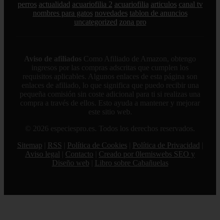
perros
actualidad
acuariofilia 2
acuariofilia
articulos
canal tv
nombres para gatos
novedades
tablon de anuncios
uncategorized
zona pro
Aviso de afiliados
Como Afiliado de Amazon, obtengo
ingresos por las compras adscritas que cumplen los
requisitos aplicables. Algunos enlaces de esta página son
enlaces de afiliado, lo que significa que puedo recibir una
pequeña comisión sin coste adicional para ti si realizas una
compra a través de ellos. Esto ayuda a mantener y mejorar
este sitio web.
© 2026 especiespro.es. Todos los derechos reservados.
Sitemap
|
RSS
|
Política de Cookies
|
Política de Privacidad
|
Aviso legal
|
Contacto
|
Creado por 0lemiswebs SEO y
Diseño web
|
Libro sobre Cabañuelas