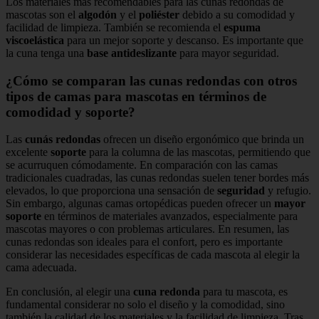
Los materiales más recomendables para las cunas redondas de
mascotas son el
algodón
y el
poliéster
debido a su comodidad y
facilidad de limpieza. También se recomienda el
espuma
viscoelástica
para un mejor soporte y descanso. Es importante que
la cuna tenga una
base antideslizante
para mayor seguridad.
¿Cómo se comparan las cunas redondas con otros
tipos de camas para mascotas en términos de
comodidad y soporte?
Las
cunás redondas
ofrecen un diseño ergonómico que brinda un
excelente
soporte
para la columna de las mascotas, permitiendo que
se acurruquen cómodamente. En comparación con las camas
tradicionales cuadradas, las cunas redondas suelen tener bordes más
elevados, lo que proporciona una sensación de
seguridad
y refugio.
Sin embargo, algunas camas ortopédicas pueden ofrecer un
mayor
soporte
en términos de materiales avanzados, especialmente para
mascotas mayores o con problemas articulares. En resumen, las
cunas redondas son ideales para el confort, pero es importante
considerar las necesidades específicas de cada mascota al elegir la
cama adecuada.
En conclusión, al elegir una
cuna redonda
para tu mascota, es
fundamental considerar no solo el diseño y la comodidad, sino
también la calidad de los materiales y la facilidad de limpieza. Tras