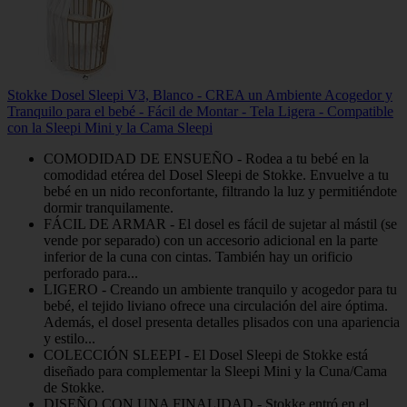
Stokke Dosel Sleepi V3, Blanco - CREA un Ambiente Acogedor y
Tranquilo para el bebé - Fácil de Montar - Tela Ligera - Compatible
con la Sleepi Mini y la Cama Sleepi
COMODIDAD DE ENSUEÑO - Rodea a tu bebé en la
comodidad etérea del Dosel Sleepi de Stokke. Envuelve a tu
bebé en un nido reconfortante, filtrando la luz y permitiéndote
dormir tranquilamente.
FÁCIL DE ARMAR - El dosel es fácil de sujetar al mástil (se
vende por separado) con un accesorio adicional en la parte
inferior de la cuna con cintas. También hay un orificio
perforado para...
LIGERO - Creando un ambiente tranquilo y acogedor para tu
bebé, el tejido liviano ofrece una circulación del aire óptima.
Además, el dosel presenta detalles plisados con una apariencia
y estilo...
COLECCIÓN SLEEPI - El Dosel Sleepi de Stokke está
diseñado para complementar la Sleepi Mini y la Cuna/Cama
de Stokke.
DISEÑO CON UNA FINALIDAD - Stokke entró en el