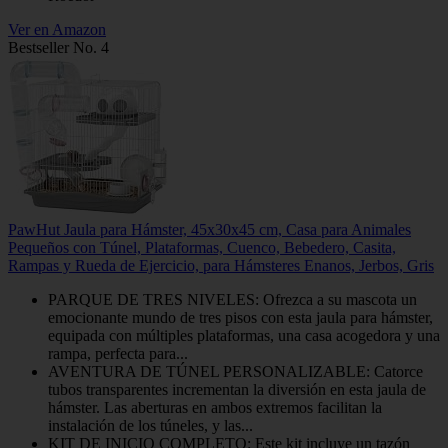
Ver en Amazon
Bestseller No. 4
PawHut Jaula para Hámster, 45x30x45 cm, Casa para Animales
Pequeños con Túnel, Plataformas, Cuenco, Bebedero, Casita,
Rampas y Rueda de Ejercicio, para Hámsteres Enanos, Jerbos, Gris
PARQUE DE TRES NIVELES: Ofrezca a su mascota un
emocionante mundo de tres pisos con esta jaula para hámster,
equipada con múltiples plataformas, una casa acogedora y una
rampa, perfecta para...
AVENTURA DE TÚNEL PERSONALIZABLE: Catorce
tubos transparentes incrementan la diversión en esta jaula de
hámster. Las aberturas en ambos extremos facilitan la
instalación de los túneles, y las...
KIT DE INICIO COMPLETO: Este kit incluye un tazón