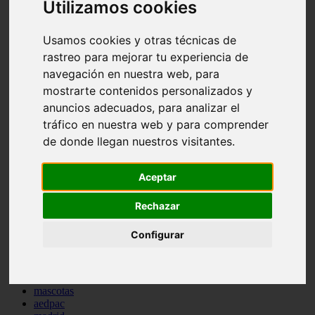
Utilizamos cookies
comportamiento
protagonistas
reptiles
Usamos cookies y otras técnicas de
abandono
rastreo para mejorar tu experiencia de
adopci n
navegación en nuestra web, para
ferias
higiene
mostrarte contenidos personalizados y
snacks
anuncios adecuados, para analizar el
acuario
tráfico en nuestra web y para comprender
iberzoo propet
comercios
de donde llegan nuestros visitantes.
estanques
viajar
Aceptar
conejos
cr a
navidad
Rechazar
especies invasoras
terapia asistida
Configurar
agua
peces
camas
econom a
mascotas
aedpac