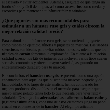
el escalado y evitar accidentes. Además, asegúrate de que tenga un
fondo sólido y fácil de limpiar, así como
accesorios
como ruedas y
escondites para mantener a tu hámster feliz y saludable.
¿Qué juguetes son más recomendables para
estimular a un hámster ruso gris y cuáles ofrecen la
mejor relación calidad-precio?
Para estimular a un
hámster ruso gris
, se recomiendan juguetes
como ruedas de ejercicio, túneles y juguetes de masticar. Las
ruedas
silenciosas
son ideales para evitar ruidos molestos, mientras que los
túneles de cartón
fomentan la exploración. En cuanto a la relación
calidad-precio
, los kits de juguetes que incluyen varios tipos suelen
ser más económicos y ofrecen mayor variedad, asegurando un
entretenimiento duradero para tu mascota.
En conclusión, el
hamster ruso gris
se presenta como una opción
encantadora para aquellos que buscan una mascota pequeña y de
fácil cuidado. A lo largo de este análisis, hemos comparado los
mejores productos disponibles en el mercado para asegurar que tu
nuevo amigo peludo tenga todo lo que necesita para vivir feliz y
saludable. Desde
jaulas adecuadas
hasta
alimentos balanceados
y
juguetes estimulantes
, cada uno de estos elementos juega un papel
crucial en el bienestar de tu
hamster
. Al elegir los artículos