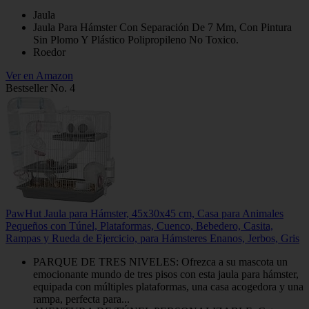
Jaula
Jaula Para Hámster Con Separación De 7 Mm, Con Pintura
Sin Plomo Y Plástico Polipropileno No Toxico.
Roedor
Ver en Amazon
Bestseller No. 4
PawHut Jaula para Hámster, 45x30x45 cm, Casa para Animales
Pequeños con Túnel, Plataformas, Cuenco, Bebedero, Casita,
Rampas y Rueda de Ejercicio, para Hámsteres Enanos, Jerbos, Gris
PARQUE DE TRES NIVELES: Ofrezca a su mascota un
emocionante mundo de tres pisos con esta jaula para hámster,
equipada con múltiples plataformas, una casa acogedora y una
rampa, perfecta para...