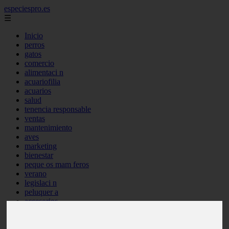
especiespro.es
☰
Inicio
perros
gatos
comercio
alimentaci n
acuariofilia
acuarios
salud
tenencia responsable
ventas
mantenimiento
aves
marketing
bienestar
peque os mam feros
verano
legislaci n
peluquer a
accesorios
peluquer a canina
complementos
consejos