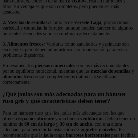
para hámsters, como el de la marca
Oxbow
, rica en nutrientes y
fibra. Su ventaja es que son completos, pero pueden ser más
costosos.
2.
Mezclas de semillas
:
Como la de
Versele-Laga
, proporcionan
variedad y estimulan la forrajeo, aunque pueden carecer de algunos
nutrientes esenciales si no se combinan adecuadamente.
3.
Alimentos frescos
:
Verduras como zanahorias y espinacas son
excelentes, pero deben administrarse con moderación para evitar
problemas digestivos.
En resumen, los
piensos comerciales
son los más recomendables
por su equilibrio nutricional, mientras que las
mezclas de semillas
y
alimentos frescos
son complementos óptimos si se utilizan
correctamente.
¿Qué jaulas son más adecuadas para un hámster
ruso gris y qué características deben tener?
Para un hámster ruso gris, las jaulas más adecuadas son las que
ofrecen
espacio suficiente
y una buena
ventilación
. Deben tener un
mínimo de
60 cm de largo
y
30 cm de ancho
, con una altura
adecuada para permitir la instalación de
juguetes y niveles
. Es
recomendable que la jaula tenga
barrotes horizontales
para facilitar