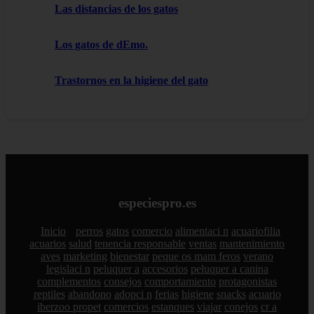
Las distancias de los gatos
Los gatos de dEmo.
Trastornos en la higiene del gato
especiespro.es
Inicio
perros
gatos
comercio
alimentaci n
acuariofilia
acuarios
salud
tenencia responsable
ventas
mantenimiento
aves
marketing
bienestar
peque os mam feros
verano
legislaci n
peluquer a
accesorios
peluquer a canina
complementos
consejos
comportamiento
protagonistas
reptiles
abandono
adopci n
ferias
higiene
snacks
acuario
iberzoo propet
comercios
estanques
viajar
conejos
cr a