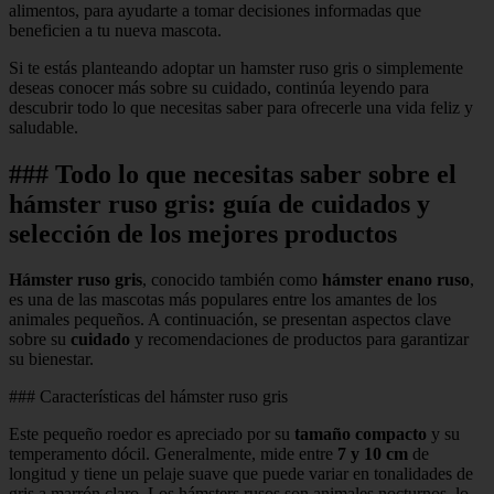
alimentos, para ayudarte a tomar decisiones informadas que
beneficien a tu nueva mascota.
Si te estás planteando adoptar un hamster ruso gris o simplemente
deseas conocer más sobre su cuidado, continúa leyendo para
descubrir todo lo que necesitas saber para ofrecerle una vida feliz y
saludable.
### Todo lo que necesitas saber sobre el
hámster ruso gris: guía de cuidados y
selección de los mejores productos
Hámster ruso gris
, conocido también como
hámster enano ruso
,
es una de las mascotas más populares entre los amantes de los
animales pequeños. A continuación, se presentan aspectos clave
sobre su
cuidado
y recomendaciones de productos para garantizar
su bienestar.
### Características del hámster ruso gris
Este pequeño roedor es apreciado por su
tamaño compacto
y su
temperamento dócil. Generalmente, mide entre
7 y 10 cm
de
longitud y tiene un pelaje suave que puede variar en tonalidades de
gris a marrón claro. Los hámsters rusos son animales nocturnos, lo