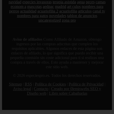
navidad
especies invasoras
terapia asistida
agua
peces
camas
econom a
mascotas
aedpac
madrid
art culos
nombres para
perros
actualidad
acuariofilia 2
acuariofilia
articulos
canal tv
nombres para gatos
novedades
tablon de anuncios
uncategorized
zona pro
Aviso de afiliados
Como Afiliado de Amazon, obtengo
ingresos por las compras adscritas que cumplen los
requisitos aplicables. Algunos enlaces de esta página son
enlaces de afiliado, lo que significa que puedo recibir una
pequeña comisión sin coste adicional para ti si realizas una
compra a través de ellos. Esto ayuda a mantener y mejorar
este sitio web.
© 2026 especiespro.es. Todos los derechos reservados.
Sitemap
|
RSS
|
Política de Cookies
|
Política de Privacidad
|
Aviso legal
|
Contacto
|
Creado por 0lemiswebs SEO y
Diseño web
|
Libro sobre Cabañuelas