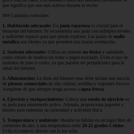
que significa que son más activos durante la noche.
### Cuidados esenciales
1.
Habitáculo adecuado
:
Un
jaula espaciosa
es crucial para el
bienestar del hámster. Se recomienda una jaula con múltiples niveles
y suficiente espacio para que pueda explorar. Las jaulas de
malla
metálica
son ideales ya que permiten una buena ventilación.
2.
Sustrato adecuado
:
Utiliza un sustrato
no tóxico
y saludable,
como virutas de madera sin tratar o papel reciclado. Evita el uso de
sustratos de pino o cedro, ya que pueden ser perjudiciales para la
salud del hámster.
3.
Alimentación
:
La dieta del hámster ruso debe incluir una mezcla
de
piensos comerciales
de alta calidad, semillas y vegetales frescos.
Asegúrate de que siempre tenga acceso a
agua fresca
.
4.
Ejercicio y enriquecimiento
:
Coloca una
rueda de ejercicio
en
su jaula para mantenerlo activo. Además, proporciona juguetes y
túneles para estimular su curiosidad y actividad física.
5.
Temperatura y ambiente
:
Mantén su hábitat en un lugar libre de
corrientes de aire, a una temperatura entre
20-22 grados Celsius
.
Evita el contacto directo con la luz solar.