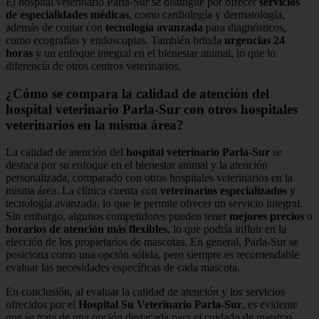
El hospital veterinario Parla-Sur se distingue por ofrecer
servicios
de especialidades médicas
, como cardiología y dermatología,
además de contar con
tecnología avanzada
para diagnósticos,
como ecografías y endoscopias. También brinda
urgencias 24
horas
y un enfoque integral en el bienestar animal, lo que lo
diferencia de otros centros veterinarios.
¿Cómo se compara la calidad de atención del
hospital veterinario Parla-Sur con otros hospitales
veterinarios en la misma área?
La calidad de atención del
hospital veterinario Parla-Sur
se
destaca por su enfoque en el bienestar animal y la atención
personalizada, comparado con otros hospitales veterinarios en la
misma área. La clínica cuenta con
veterinarios especializados
y
tecnología avanzada, lo que le permite ofrecer un servicio integral.
Sin embargo, algunos competidores pueden tener
mejores precios
o
horarios de atención más flexibles
, lo que podría influir en la
elección de los propietarios de mascotas. En general, Parla-Sur se
posiciona como una opción sólida, pero siempre es recomendable
evaluar las necesidades específicas de cada mascota.
En conclusión, al evaluar la calidad de atención y los servicios
ofrecidos por el
Hospital Su Veterinario Parla-Sur
, es evidente
que se trata de una opción destacada para el cuidado de nuestras