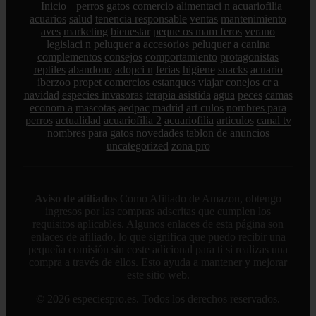
Inicio
perros
gatos
comercio
alimentaci n
acuariofilia
acuarios
salud
tenencia responsable
ventas
mantenimiento
aves
marketing
bienestar
peque os mam feros
verano
legislaci n
peluquer a
accesorios
peluquer a canina
complementos
consejos
comportamiento
protagonistas
reptiles
abandono
adopci n
ferias
higiene
snacks
acuario
iberzoo propet
comercios
estanques
viajar
conejos
cr a
navidad
especies invasoras
terapia asistida
agua
peces
camas
econom a
mascotas
aedpac
madrid
art culos
nombres para
perros
actualidad
acuariofilia 2
acuariofilia
articulos
canal tv
nombres para gatos
novedades
tablon de anuncios
uncategorized
zona pro
Aviso de afiliados
Como Afiliado de Amazon, obtengo
ingresos por las compras adscritas que cumplen los
requisitos aplicables. Algunos enlaces de esta página son
enlaces de afiliado, lo que significa que puedo recibir una
pequeña comisión sin coste adicional para ti si realizas una
compra a través de ellos. Esto ayuda a mantener y mejorar
este sitio web.
© 2026 especiespro.es. Todos los derechos reservados.