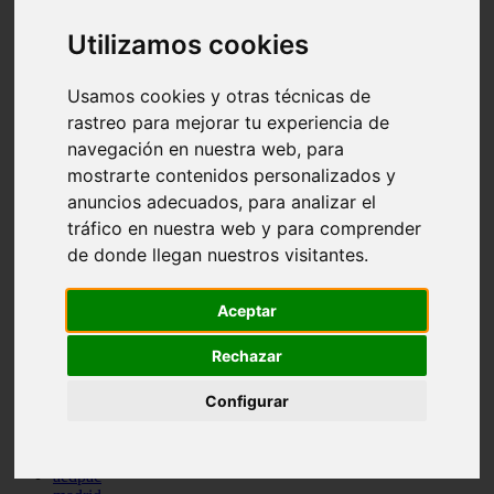
comportamiento
Utilizamos cookies
protagonistas
reptiles
abandono
Usamos cookies y otras técnicas de
adopci n
ferias
rastreo para mejorar tu experiencia de
higiene
navegación en nuestra web, para
snacks
mostrarte contenidos personalizados y
acuario
iberzoo propet
anuncios adecuados, para analizar el
comercios
tráfico en nuestra web y para comprender
estanques
de donde llegan nuestros visitantes.
viajar
conejos
cr a
Aceptar
navidad
especies invasoras
Rechazar
terapia asistida
agua
peces
Configurar
camas
econom a
mascotas
aedpac