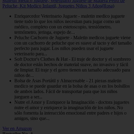
Maletin Medico Juguete, Veterinario Juguete de Madera Perro de
Peluche, Kit Medico Infantil, Juguetes Niños 3 Años(Rosa)
Enriquecedor Veterinario Juguete - maletin medico juguete
tiene todo lo que los niños necesitan para jugar como un
médico, completo con un estetoscopio, tensiómetro,
termómetro, jeringa, espejo de...
Peluche Cachorro de Juguete - Maletin medicos juguete viene
con un cachorro de peluche que es suave al tacto y del tamaño
perfecto para jugar. Los niños pueden usar el juguete
veterinario para...
Soft Doctor's Clothes & Hat - El traje de doctor y el sombrero
de doctor están hechos de material suave, no invasivo y fácil
de limpiar. El traje y el gorro tienen un tamaño adecuado para
niños de...
Bolsa de Asas Portátil y Almacenable - 21 piezas maletin
medico se puede guardar en la bolsa de asas o en los bolsillos
de ambos lados. Fácil de transportar para que los niños
jueguen a ser...
Nutre el Amor y Enriquece la Imaginación - doctora juguetes
nutre el amor y enriquece la imaginación de los niños. No
sólo fomenta la interacción emocional entre padres e hijos o
amigos, sino que...
Ver en Amazon
Bestseller No. 4