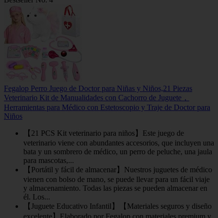
Fegalop Perro Juego de Doctor para Niñas y Niños,21 Piezas
Veterinario Kit de Manualidades con Cachorro de Juguete，
Herramientas para Médico con Estetoscopio y Traje de Doctor para
Niños
【21 PCS Kit veterinario para niños】Este juego de
veterinario viene con abundantes accesorios, que incluyen una
bata y un sombrero de médico, un perro de peluche, una jaula
para mascotas,...
【Portátil y fácil de almacenar】Nuestros juguetes de médico
vienen con bolso de mano, se puede llevar para un fácil viaje
y almacenamiento. Todas las piezas se pueden almacenar en
él. Los...
【Juguete Educativo Infantil】【Materiales seguros y diseño
excelente】Elaborado por Fegalop con materiales premium y