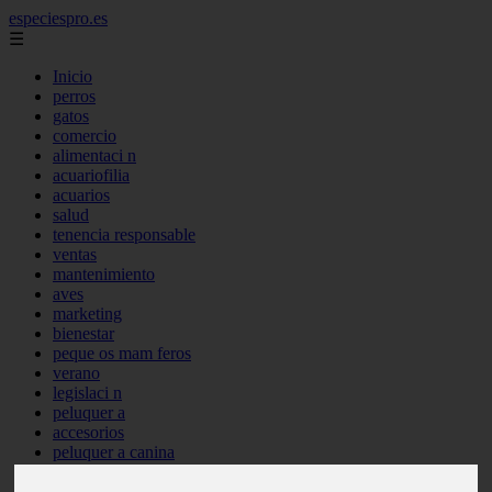
especiespro.es
☰
Inicio
perros
gatos
comercio
alimentaci n
acuariofilia
acuarios
salud
tenencia responsable
ventas
mantenimiento
aves
marketing
bienestar
peque os mam feros
verano
legislaci n
peluquer a
accesorios
peluquer a canina
complementos
consejos