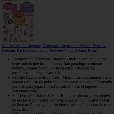
Maletin Medico Juguete, Veterinario Juguete de Madera Perro de
Peluche, Kit Medico Infantil, Juguetes Niños 3 Años(Rosa)
Enriquecedor Veterinario Juguete - maletin medico juguete
tiene todo lo que los niños necesitan para jugar como un
médico, completo con un estetoscopio, tensiómetro,
termómetro, jeringa, espejo de...
Peluche Cachorro de Juguete - Maletin medicos juguete viene
con un cachorro de peluche que es suave al tacto y del tamaño
perfecto para jugar. Los niños pueden usar el juguete
veterinario para...
Soft Doctor's Clothes & Hat - El traje de doctor y el sombrero
de doctor están hechos de material suave, no invasivo y fácil
de limpiar. El traje y el gorro tienen un tamaño adecuado para
niños de...
Bolsa de Asas Portátil y Almacenable - 21 piezas maletin