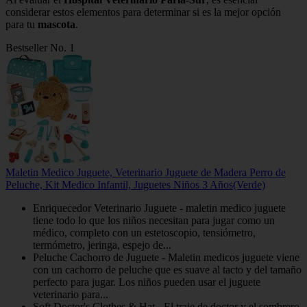
considerar estos elementos para determinar si es la mejor opción
para tu
mascota
.
Bestseller No. 1
Maletin Medico Juguete, Veterinario Juguete de Madera Perro de
Peluche, Kit Medico Infantil, Juguetes Niños 3 Años(Verde)
Enriquecedor Veterinario Juguete - maletin medico juguete
tiene todo lo que los niños necesitan para jugar como un
médico, completo con un estetoscopio, tensiómetro,
termómetro, jeringa, espejo de...
Peluche Cachorro de Juguete - Maletin medicos juguete viene
con un cachorro de peluche que es suave al tacto y del tamaño
perfecto para jugar. Los niños pueden usar el juguete
veterinario para...
Soft Doctor's Clothes & Hat - El traje de doctor y el sombrero