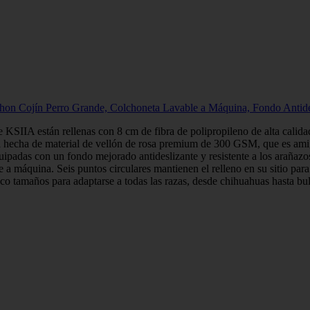
on Cojín Perro Grande, Colchoneta Lavable a Máquina, Fondo Antide
SIIA están rellenas con 8 cm de fibra de polipropileno de alta calidad
tá hecha de material de vellón de rosa premium de 300 GSM, que es amiga
padas con un fondo mejorado antideslizante y resistente a los arañazos.
 a máquina. Seis puntos circulares mantienen el relleno en su sitio par
o tamaños para adaptarse a todas las razas, desde chihuahuas hasta bulld