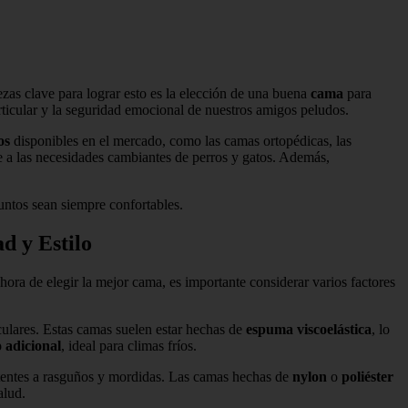
ezas clave para lograr esto es la elección de una buena
cama
para
rticular y la seguridad emocional de nuestros amigos peludos.
os
disponibles en el mercado, como las camas ortopédicas, las
e a las necesidades cambiantes de perros y gatos. Además,
untos sean siempre confortables.
d y Estilo
hora de elegir la mejor cama, es importante considerar varios factores
ulares. Estas camas suelen estar hechas de
espuma viscoelástica
, lo
 adicional
, ideal para climas fríos.
stentes a rasguños y mordidas. Las camas hechas de
nylon
o
poliéster
alud.