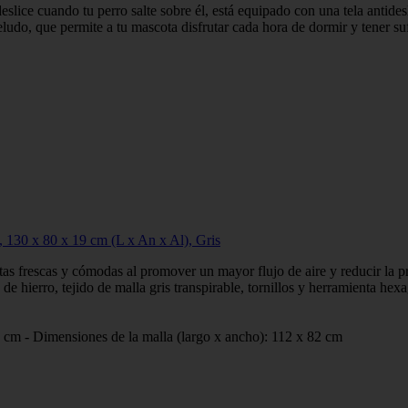
ce cuando tu perro salte sobre él, está equipado con una tela antidesl
 que permite a tu mascota disfrutar cada hora de dormir y tener suf
 130 x 80 x 19 cm (L x An x Al), Gris
s frescas y cómodas al promover un mayor flujo de aire y reducir la pre
 hierro, tejido de malla gris transpirable, tornillos y herramienta hex
9 cm - Dimensiones de la malla (largo x ancho): 112 x 82 cm