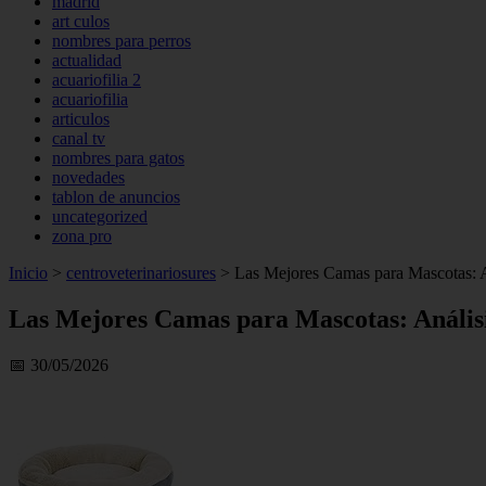
madrid
art culos
nombres para perros
actualidad
acuariofilia 2
acuariofilia
articulos
canal tv
nombres para gatos
novedades
tablon de anuncios
uncategorized
zona pro
Inicio
>
centroveterinariosures
>
Las Mejores Camas para Mascotas: 
Las Mejores Camas para Mascotas: Análi
📅 30/05/2026