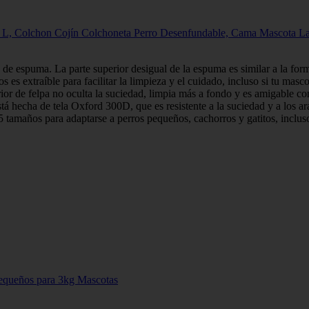
L, Colchon Cojín Colchoneta Perro Desenfundable, Cama Mascota La
a de espuma. La parte superior desigual de la espuma es similar a la for
 es extraíble para facilitar la limpieza y el cuidado, incluso si tu masco
ior de felpa no oculta la suciedad, limpia más a fondo y es amigable con 
tá hecha de tela Oxford 300D, que es resistente a la suciedad y a los arañ
 tamaños para adaptarse a perros pequeños, cachorros y gatitos, incluso
equeños para 3kg Mascotas