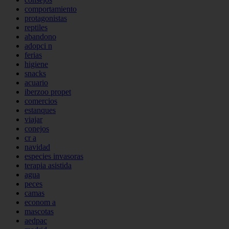
comportamiento
protagonistas
reptiles
abandono
adopci n
ferias
higiene
snacks
acuario
iberzoo propet
comercios
estanques
viajar
conejos
cr a
navidad
especies invasoras
terapia asistida
agua
peces
camas
econom a
mascotas
aedpac