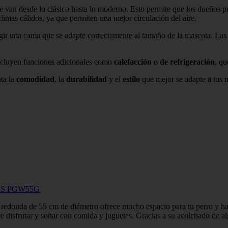
ue van desde lo clásico hasta lo moderno. Esto permite que los dueños 
limas cálidos, ya que permiten una mejor circulación del aire.
gir una cama que se adapte correctamente al tamaño de la mascota. Las
incluyen funciones adicionales como
calefacción
o
de refrigeración
, qu
nta la
comodidad
, la
durabilidad
y el
estilo
que mejor se adapte a tus 
GIRS PGW55G
 de 55 cm de diámetro ofrece mucho espacio para tu perro y hace q
utar y soñar con comida y juguetes. Gracias a su acolchado de alg