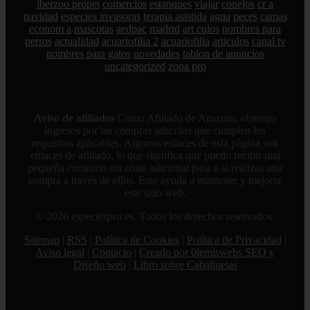
iberzoo propet
comercios
estanques
viajar
conejos
cr a
navidad
especies invasoras
terapia asistida
agua
peces
camas
econom a
mascotas
aedpac
madrid
art culos
nombres para
perros
actualidad
acuariofilia 2
acuariofilia
articulos
canal tv
nombres para gatos
novedades
tablon de anuncios
uncategorized
zona pro
Aviso de afiliados
Como Afiliado de Amazon, obtengo
ingresos por las compras adscritas que cumplen los
requisitos aplicables. Algunos enlaces de esta página son
enlaces de afiliado, lo que significa que puedo recibir una
pequeña comisión sin coste adicional para ti si realizas una
compra a través de ellos. Esto ayuda a mantener y mejorar
este sitio web.
© 2026 especiespro.es. Todos los derechos reservados.
Sitemap
|
RSS
|
Política de Cookies
|
Política de Privacidad
|
Aviso legal
|
Contacto
|
Creado por 0lemiswebs SEO y
Diseño web
|
Libro sobre Cabañuelas