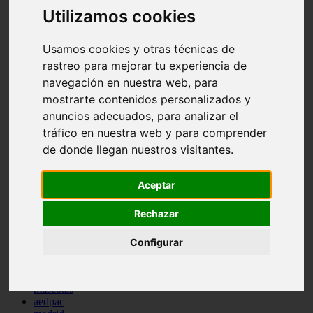
comportamiento
Utilizamos cookies
protagonistas
reptiles
Usamos cookies y otras técnicas de
abandono
adopci n
rastreo para mejorar tu experiencia de
ferias
navegación en nuestra web, para
higiene
mostrarte contenidos personalizados y
snacks
acuario
anuncios adecuados, para analizar el
iberzoo propet
tráfico en nuestra web y para comprender
comercios
de donde llegan nuestros visitantes.
estanques
viajar
conejos
Aceptar
cr a
navidad
especies invasoras
Rechazar
terapia asistida
agua
Configurar
peces
camas
econom a
mascotas
aedpac