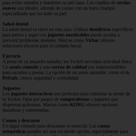
para evitar enredos y mantener su piel sana. Los cepillos de
cerdas
suaves
son ideales, además de contar con un buen champú
especializado que no dañe su piel.
Salud dental
La salud dental es clave en esta raza. Utilizar
dentífricos
específicos
para perros y jugar con
juguetes masticables
puede ayudar a
prevenir problemas dentales. Marcas como
Virbac
ofrecen
soluciones eficaces para el cuidado bucal.
Ejercicio
A pesar de su pequeño tamaño, los Teckel necesitan actividad física.
Un
arnés cómodo
y una
correa de calidad
son imprescindibles
para sacarlos a pasear. La opción de un arnés ajustable, como el de
PetSafe
, ofrece seguridad y comodidad.
Juguetes
Los
juguetes interactivos
son perfectos para estimular la mente de
tu Teckel. Opta por juegos de
rompecabezas
o juguetes que
dispensan golosinas. Marcas como
KONG
ofrecen opciones
duraderas y entretenidas.
Camas y descanso
Un lugar cómodo para descansar es esencial. Las
camas
ortopédicas
pueden ser una excelente opción, especialmente para