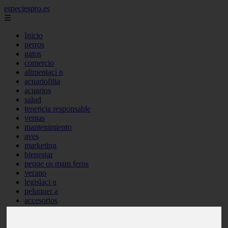
especiespro.es
☰
Inicio
perros
gatos
comercio
alimentaci n
acuariofilia
acuarios
salud
tenencia responsable
ventas
mantenimiento
aves
marketing
bienestar
peque os mam feros
verano
legislaci n
peluquer a
accesorios
peluquer a canina
complementos
consejos