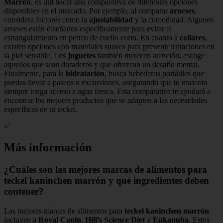
Marrón
, es útil hacer una comparativa de diferentes opciones
disponibles en el mercado. Por ejemplo, al comparar
arneses
,
considera factores como la
ajustabilidad
y la comodidad. Algunos
arneses están diseñados específicamente para evitar el
estrangulamiento en perros de cuello corto. En cuanto a
collares
,
existen opciones con materiales suaves para prevenir irritaciones en
la piel sensible. Los
juguetes
también merecen atención; escoge
aquellos que sean duraderos y que ofrezcan un desafío mental.
Finalmente, para la
hidratación
, busca bebederos portátiles que
puedas llevar a paseos o excursiones, asegurando que tu mascota
siempre tenga acceso a agua fresca. Esta comparativa te ayudará a
encontrar los mejores productos que se adapten a las necesidades
específicas de tu teckel.
«`
Más información
¿Cuáles son las mejores marcas de alimentos para
teckel kaninchen marrón y qué ingredientes deben
contener?
Las mejores marcas de alimentos para
teckel kaninchen marrón
incluyen a
Royal Canin
,
Hill’s Science Diet
y
Eukanuba
. Estos