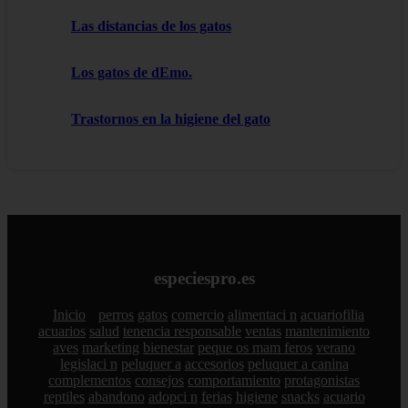
Las distancias de los gatos
Los gatos de dEmo.
Trastornos en la higiene del gato
especiespro.es
Inicio
perros
gatos
comercio
alimentaci n
acuariofilia
acuarios
salud
tenencia responsable
ventas
mantenimiento
aves
marketing
bienestar
peque os mam feros
verano
legislaci n
peluquer a
accesorios
peluquer a canina
complementos
consejos
comportamiento
protagonistas
reptiles
abandono
adopci n
ferias
higiene
snacks
acuario