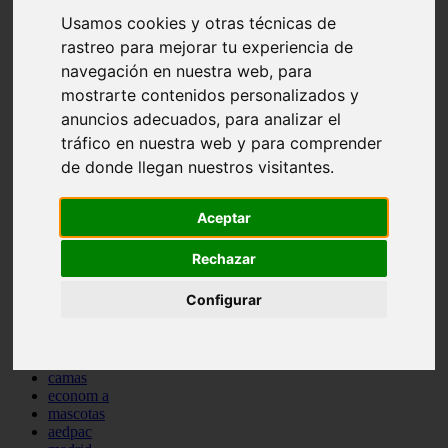
comportamiento
Usamos cookies y otras técnicas de
protagonistas
rastreo para mejorar tu experiencia de
reptiles
navegación en nuestra web, para
abandono
adopci n
mostrarte contenidos personalizados y
ferias
anuncios adecuados, para analizar el
higiene
tráfico en nuestra web y para comprender
snacks
acuario
de donde llegan nuestros visitantes.
iberzoo propet
comercios
estanques
Aceptar
viajar
conejos
Rechazar
cr a
navidad
Configurar
especies invasoras
terapia asistida
agua
peces
camas
econom a
mascotas
aedpac