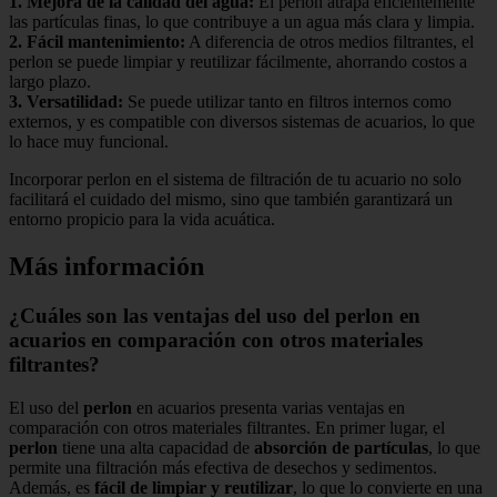
1.
Mejora de la calidad del agua
:
El perlon atrapa eficientemente
las partículas finas, lo que contribuye a un agua más clara y limpia.
2.
Fácil mantenimiento
:
A diferencia de otros medios filtrantes, el
perlon se puede limpiar y reutilizar fácilmente, ahorrando costos a
largo plazo.
3.
Versatilidad
:
Se puede utilizar tanto en filtros internos como
externos, y es compatible con diversos sistemas de acuarios, lo que
lo hace muy funcional.
Incorporar perlon en el sistema de filtración de tu acuario no solo
facilitará el cuidado del mismo, sino que también garantizará un
entorno propicio para la vida acuática.
Más información
¿Cuáles son las ventajas del uso del perlon en
acuarios en comparación con otros materiales
filtrantes?
El uso del
perlon
en acuarios presenta varias ventajas en
comparación con otros materiales filtrantes. En primer lugar, el
perlon
tiene una alta capacidad de
absorción de partículas
, lo que
permite una filtración más efectiva de desechos y sedimentos.
Además, es
fácil de limpiar y reutilizar
, lo que lo convierte en una