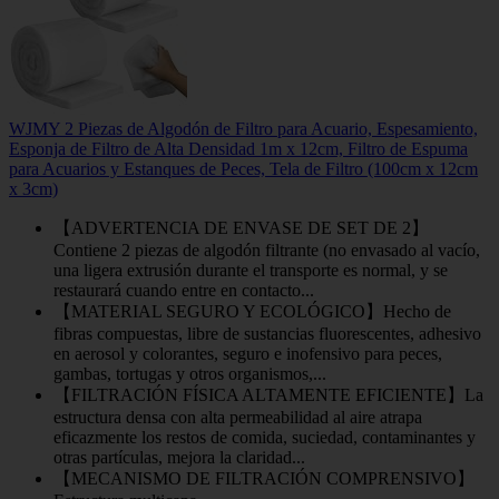
WJMY 2 Piezas de Algodón de Filtro para Acuario, Espesamiento,
Esponja de Filtro de Alta Densidad 1m x 12cm, Filtro de Espuma
para Acuarios y Estanques de Peces, Tela de Filtro (100cm x 12cm
x 3cm)
【ADVERTENCIA DE ENVASE DE SET DE 2】
Contiene 2 piezas de algodón filtrante (no envasado al vacío,
una ligera extrusión durante el transporte es normal, y se
restaurará cuando entre en contacto...
【MATERIAL SEGURO Y ECOLÓGICO】Hecho de
fibras compuestas, libre de sustancias fluorescentes, adhesivo
en aerosol y colorantes, seguro e inofensivo para peces,
gambas, tortugas y otros organismos,...
【FILTRACIÓN FÍSICA ALTAMENTE EFICIENTE】La
estructura densa con alta permeabilidad al aire atrapa
eficazmente los restos de comida, suciedad, contaminantes y
otras partículas, mejora la claridad...
【MECANISMO DE FILTRACIÓN COMPRENSIVO】