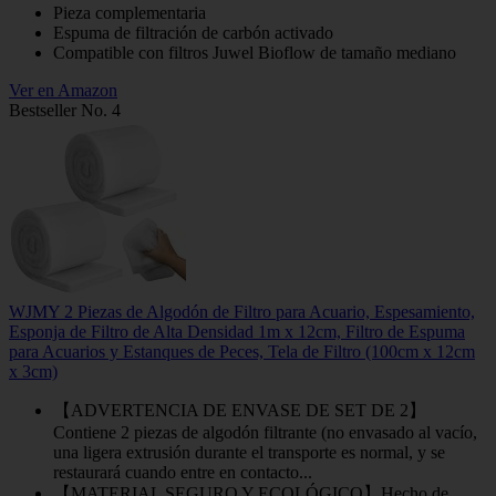
Pieza complementaria
Espuma de filtración de carbón activado
Compatible con filtros Juwel Bioflow de tamaño mediano
Ver en Amazon
Bestseller No. 4
WJMY 2 Piezas de Algodón de Filtro para Acuario, Espesamiento,
Esponja de Filtro de Alta Densidad 1m x 12cm, Filtro de Espuma
para Acuarios y Estanques de Peces, Tela de Filtro (100cm x 12cm
x 3cm)
【ADVERTENCIA DE ENVASE DE SET DE 2】
Contiene 2 piezas de algodón filtrante (no envasado al vacío,
una ligera extrusión durante el transporte es normal, y se
restaurará cuando entre en contacto...
【MATERIAL SEGURO Y ECOLÓGICO】Hecho de