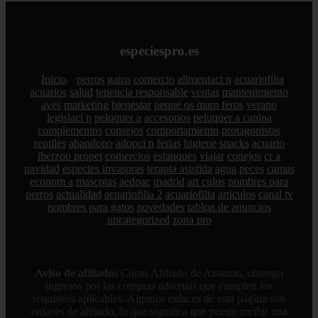
especiespro.es
Inicio
perros
gatos
comercio
alimentaci n
acuariofilia
acuarios
salud
tenencia responsable
ventas
mantenimiento
aves
marketing
bienestar
peque os mam feros
verano
legislaci n
peluquer a
accesorios
peluquer a canina
complementos
consejos
comportamiento
protagonistas
reptiles
abandono
adopci n
ferias
higiene
snacks
acuario
iberzoo propet
comercios
estanques
viajar
conejos
cr a
navidad
especies invasoras
terapia asistida
agua
peces
camas
econom a
mascotas
aedpac
madrid
art culos
nombres para
perros
actualidad
acuariofilia 2
acuariofilia
articulos
canal tv
nombres para gatos
novedades
tablon de anuncios
uncategorized
zona pro
Aviso de afiliados
Como Afiliado de Amazon, obtengo
ingresos por las compras adscritas que cumplen los
requisitos aplicables. Algunos enlaces de esta página son
enlaces de afiliado, lo que significa que puedo recibir una