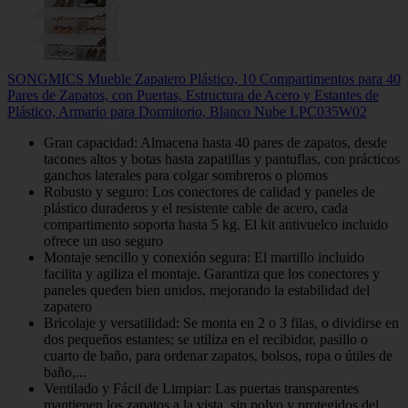
SONGMICS Mueble Zapatero Plástico, 10 Compartimentos para 40
Pares de Zapatos, con Puertas, Estructura de Acero y Estantes de
Plástico, Armario para Dormitorio, Blanco Nube LPC035W02
Gran capacidad: Almacena hasta 40 pares de zapatos, desde
tacones altos y botas hasta zapatillas y pantuflas, con prácticos
ganchos laterales para colgar sombreros o plomos
Robusto y seguro: Los conectores de calidad y paneles de
plástico duraderos y el resistente cable de acero, cada
compartimento soporta hasta 5 kg. El kit antivuelco incluido
ofrece un uso seguro
Montaje sencillo y conexión segura: El martillo incluido
facilita y agiliza el montaje. Garantiza que los conectores y
paneles queden bien unidos, mejorando la estabilidad del
zapatero
Bricolaje y versatilidad: Se monta en 2 o 3 filas, o dividirse en
dos pequeños estantes; se utiliza en el recibidor, pasillo o
cuarto de baño, para ordenar zapatos, bolsos, ropa o útiles de
baño,...
Ventilado y Fácil de Limpiar: Las puertas transparentes
mantienen los zapatos a la vista, sin polvo y protegidos del