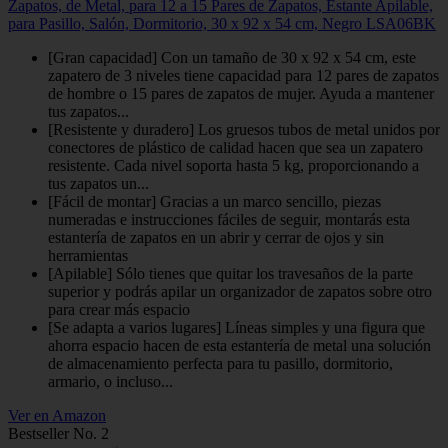
Zapatos, de Metal, para 12 a 15 Pares de Zapatos, Estante Apilable,
para Pasillo, Salón, Dormitorio, 30 x 92 x 54 cm, Negro LSA06BK
[Gran capacidad] Con un tamaño de 30 x 92 x 54 cm, este
zapatero de 3 niveles tiene capacidad para 12 pares de zapatos
de hombre o 15 pares de zapatos de mujer. Ayuda a mantener
tus zapatos...
[Resistente y duradero] Los gruesos tubos de metal unidos por
conectores de plástico de calidad hacen que sea un zapatero
resistente. Cada nivel soporta hasta 5 kg, proporcionando a
tus zapatos un...
[Fácil de montar] Gracias a un marco sencillo, piezas
numeradas e instrucciones fáciles de seguir, montarás esta
estantería de zapatos en un abrir y cerrar de ojos y sin
herramientas
[Apilable] Sólo tienes que quitar los travesaños de la parte
superior y podrás apilar un organizador de zapatos sobre otro
para crear más espacio
[Se adapta a varios lugares] Líneas simples y una figura que
ahorra espacio hacen de esta estantería de metal una solución
de almacenamiento perfecta para tu pasillo, dormitorio,
armario, o incluso...
Ver en Amazon
Bestseller No. 2