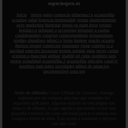
especiespro.es
Inicio
perros
gatos
comercio
alimentaci n
acuariofilia
acuarios
salud
tenencia responsable
ventas
mantenimiento
aves
marketing
bienestar
peque os mam feros
verano
legislaci n
peluquer a
accesorios
peluquer a canina
complementos
consejos
comportamiento
protagonistas
reptiles
abandono
adopci n
ferias
higiene
snacks
acuario
iberzoo propet
comercios
estanques
viajar
conejos
cr a
navidad
especies invasoras
terapia asistida
agua
peces
camas
econom a
mascotas
aedpac
madrid
art culos
nombres para
perros
actualidad
acuariofilia 2
acuariofilia
articulos
canal tv
nombres para gatos
novedades
tablon de anuncios
uncategorized
zona pro
Aviso de afiliados
Como Afiliado de Amazon, obtengo
ingresos por las compras adscritas que cumplen los
requisitos aplicables. Algunos enlaces de esta página son
enlaces de afiliado, lo que significa que puedo recibir una
pequeña comisión sin coste adicional para ti si realizas una
compra a través de ellos. Esto ayuda a mantener y mejorar
este sitio web.