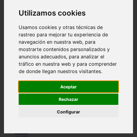
comportamiento
protagonistas
Utilizamos cookies
reptiles
abandono
Usamos cookies y otras técnicas de
adopci n
ferias
rastreo para mejorar tu experiencia de
higiene
navegación en nuestra web, para
snacks
mostrarte contenidos personalizados y
acuario
iberzoo propet
anuncios adecuados, para analizar el
comercios
tráfico en nuestra web y para comprender
estanques
de donde llegan nuestros visitantes.
viajar
conejos
cr a
Aceptar
navidad
especies invasoras
terapia asistida
Rechazar
agua
peces
Configurar
camas
econom a
mascotas
aedpac