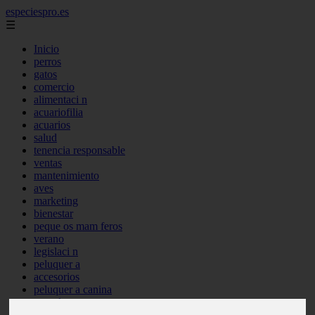
especiespro.es
☰
Inicio
perros
gatos
comercio
alimentaci n
acuariofilia
acuarios
salud
tenencia responsable
ventas
mantenimiento
aves
marketing
bienestar
peque os mam feros
verano
legislaci n
peluquer a
accesorios
peluquer a canina
complementos
consejos