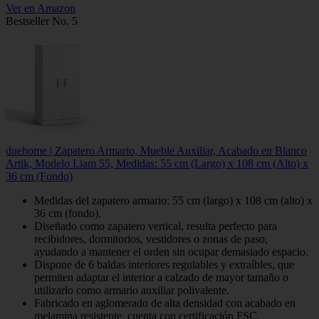
Ver en Amazon
Bestseller No. 5
duehome | Zapatero Armario, Mueble Auxiliar, Acabado en Blanco
Artik, Modelo Liam 55, Medidas: 55 cm (Largo) x 108 cm (Alto) x
36 cm (Fondo)
Medidas del zapatero armario: 55 cm (largo) x 108 cm (alto) x
36 cm (fondo).
Diseñado como zapatero vertical, resulta perfecto para
recibidores, dormitorios, vestidores o zonas de paso,
ayudando a mantener el orden sin ocupar demasiado espacio.
Dispone de 6 baldas interiores regulables y extraíbles, que
permiten adaptar el interior a calzado de mayor tamaño o
utilizarlo como armario auxiliar polivalente.
Fabricado en aglomerado de alta densidad con acabado en
melamina resistente, cuenta con certificación FSC,