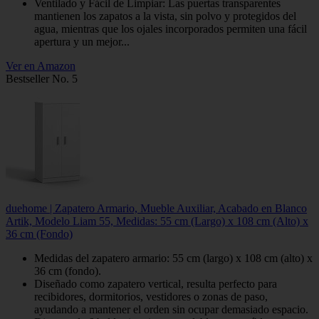
Ventilado y Fácil de Limpiar: Las puertas transparentes
mantienen los zapatos a la vista, sin polvo y protegidos del
agua, mientras que los ojales incorporados permiten una fácil
apertura y un mejor...
Ver en Amazon
Bestseller No. 5
duehome | Zapatero Armario, Mueble Auxiliar, Acabado en Blanco
Artik, Modelo Liam 55, Medidas: 55 cm (Largo) x 108 cm (Alto) x
36 cm (Fondo)
Medidas del zapatero armario: 55 cm (largo) x 108 cm (alto) x
36 cm (fondo).
Diseñado como zapatero vertical, resulta perfecto para
recibidores, dormitorios, vestidores o zonas de paso,
ayudando a mantener el orden sin ocupar demasiado espacio.