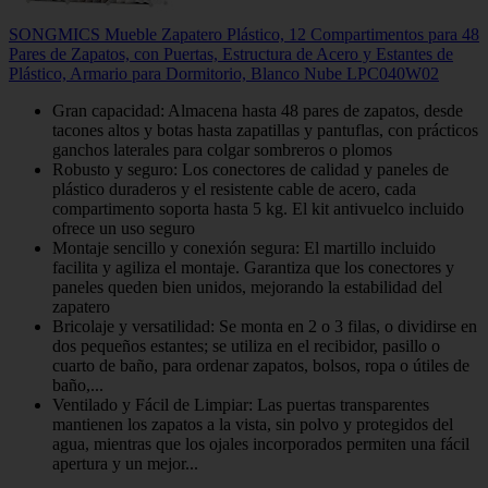
SONGMICS Mueble Zapatero Plástico, 12 Compartimentos para 48
Pares de Zapatos, con Puertas, Estructura de Acero y Estantes de
Plástico, Armario para Dormitorio, Blanco Nube LPC040W02
Gran capacidad: Almacena hasta 48 pares de zapatos, desde
tacones altos y botas hasta zapatillas y pantuflas, con prácticos
ganchos laterales para colgar sombreros o plomos
Robusto y seguro: Los conectores de calidad y paneles de
plástico duraderos y el resistente cable de acero, cada
compartimento soporta hasta 5 kg. El kit antivuelco incluido
ofrece un uso seguro
Montaje sencillo y conexión segura: El martillo incluido
facilita y agiliza el montaje. Garantiza que los conectores y
paneles queden bien unidos, mejorando la estabilidad del
zapatero
Bricolaje y versatilidad: Se monta en 2 o 3 filas, o dividirse en
dos pequeños estantes; se utiliza en el recibidor, pasillo o
cuarto de baño, para ordenar zapatos, bolsos, ropa o útiles de
baño,...
Ventilado y Fácil de Limpiar: Las puertas transparentes
mantienen los zapatos a la vista, sin polvo y protegidos del
agua, mientras que los ojales incorporados permiten una fácil
apertura y un mejor...