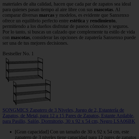
materiales de alta calidad, hacen que cada par de zapatos sea ideal
para quienes pasan tiempo al aire libre con sus
mascotas
. Al
comparar diversas
marcas
y modelos, es evidente que Sanxenxo
ofrece un equilibrio perfecto entre
estética
y
rendimiento
,
permitiendo a los dueños disfrutar de paseos cómodos y seguros.
Por lo tanto, si buscas un calzado que complemente tu estilo de vida
con
mascotas
, considerar las opciones de zapatería Sanxenxo puede
ser una de tus mejores decisiones.
Bestseller No. 1
SONGMICS Zapatero de 3 Niveles, Juego de 2, Estantería de
Zapatos, de Metal, para 12 a 15 Pares de Zapatos, Estante Apilable,
para Pasillo, Salón, Dormitorio, 30 x 92 x 54 cm, Negro LSA06BK
[Gran capacidad] Con un tamaño de 30 x 92 x 54 cm, este
zapatero de 3 niveles tiene capacidad para 12 pares de zapatos