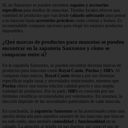
Sí, en Sanxenxo se pueden encontrar
zapatos y accesorios
específicos
para dueños de mascotas. Tiendas locales ofrecen una
variedad de productos que van desde
calzado adecuado
para pasear
a tu mascota hasta
accesorios prácticos
como correas y bolsos. Es
recomendable comparar opciones para elegir los mejores productos
disponibles.
¿Qué marcas de productos para mascotas se pueden
encontrar en la zapatería Sanxenxo y cómo se
comparan entre sí?
En la zapatería Sanxenxo, se pueden encontrar diversas marcas de
productos para mascotas como
Royal Canin
,
Purina
y
Hill’s
. Al
comparar estas marcas,
Royal Canin
destaca por sus fórmulas
específicas según razas y necesidades nutricionales, mientras que
Purina
ofrece una buena relación calidad-precio y una amplia
variedad de productos. Por su parte,
Hill’s
es conocida por sus
fórmulas científicas recomendadas por veterinarios. En resumen, la
elección depende de las necesidades particulares de cada mascota.
En conclusión, la
zapatería Sanxenxo
se ha posicionado como una
opción destacada para aquellos amantes de las mascotas que buscan
no solo estilo, sino también
comodidad
y
funcionalidad
en su
calzado. La atención al detalle en sus diseños, así como el uso de