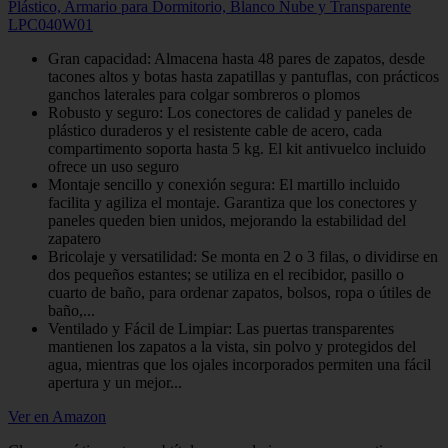
Plástico, Armario para Dormitorio, Blanco Nube y Transparente
LPC040W01
Gran capacidad: Almacena hasta 48 pares de zapatos, desde
tacones altos y botas hasta zapatillas y pantuflas, con prácticos
ganchos laterales para colgar sombreros o plomos
Robusto y seguro: Los conectores de calidad y paneles de
plástico duraderos y el resistente cable de acero, cada
compartimento soporta hasta 5 kg. El kit antivuelco incluido
ofrece un uso seguro
Montaje sencillo y conexión segura: El martillo incluido
facilita y agiliza el montaje. Garantiza que los conectores y
paneles queden bien unidos, mejorando la estabilidad del
zapatero
Bricolaje y versatilidad: Se monta en 2 o 3 filas, o dividirse en
dos pequeños estantes; se utiliza en el recibidor, pasillo o
cuarto de baño, para ordenar zapatos, bolsos, ropa o útiles de
baño,...
Ventilado y Fácil de Limpiar: Las puertas transparentes
mantienen los zapatos a la vista, sin polvo y protegidos del
agua, mientras que los ojales incorporados permiten una fácil
apertura y un mejor...
Ver en Amazon