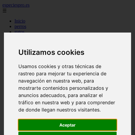
especiespro.es
☰
Inicio
perros
gatos
comercio
alimentaci n
acuariofilia
Utilizamos cookies
acuarios
salud
tenencia responsable
Usamos cookies y otras técnicas de
ventas
rastreo para mejorar tu experiencia de
mantenimiento
navegación en nuestra web, para
aves
marketing
mostrarte contenidos personalizados y
bienestar
anuncios adecuados, para analizar el
peque os mam feros
tráfico en nuestra web y para comprender
verano
legislaci n
de donde llegan nuestros visitantes.
peluquer a
accesorios
peluquer a canina
Aceptar
complementos
consejos