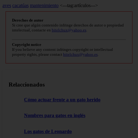
aves
cacatúas
mantenimiento
<---tag:artículos--->
Derechos de autor
Si cree que algún contenido infringe derechos de autor o propiedad
intelectual, contacte en
bitelchux@yahoo.es
.
Copyright notice
If you believe any content infringes copyright or intellectual
property rights, please contact
bitelchux@yahoo.es
.
Relaccionados
Cómo actuar frente a un gato herido
Nombres para gatos en inglés
Los gatos de Leonardo