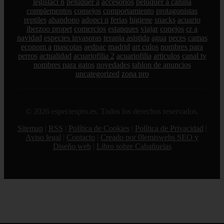
legislaci n
peluquer a
accesorios
peluquer a canina
complementos
consejos
comportamiento
protagonistas
reptiles
abandono
adopci n
ferias
higiene
snacks
acuario
iberzoo propet
comercios
estanques
viajar
conejos
cr a
navidad
especies invasoras
terapia asistida
agua
peces
camas
econom a
mascotas
aedpac
madrid
art culos
nombres para
perros
actualidad
acuariofilia 2
acuariofilia
articulos
canal tv
nombres para gatos
novedades
tablon de anuncios
uncategorized
zona pro
© 2026 especiespro.es. Todos los derechos reservados.
Sitemap
|
RSS
|
Política de Cookies
|
Política de Privacidad
|
Aviso legal
|
Contacto
|
Creado por 0lemiswebs SEO y
Diseño web
|
Libro sobre Cabañuelas