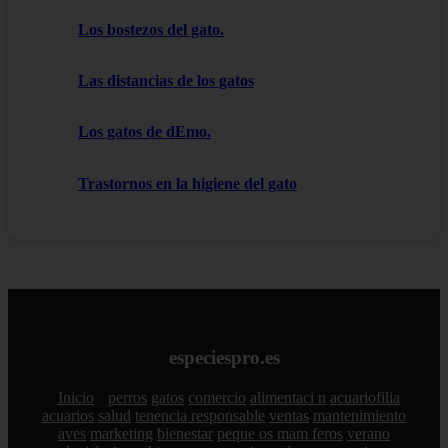
Los bostezos del gato.
Las distancias de los gatos
Los gatos de dEmo.
Trastornos en la higiene del gato
especiespro.es
Inicio
perros
gatos
comercio
alimentaci n
acuariofilia
acuarios
salud
tenencia responsable
ventas
mantenimiento
aves
marketing
bienestar
peque os mam feros
verano