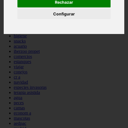
Rechazar
comportamiento
protagonistas
Configurar
reptiles
abandono
adopci n
ferias
higiene
snacks
acuario
iberzoo propet
comercios
estanques
viajar
conejos
cr a
navidad
especies invasoras
terapia asistida
agua
peces
camas
econom a
mascotas
aedpac