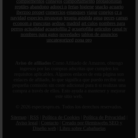
complementos
consejos
comportamiento
protagonistas
reptiles
abandono
adopci n
ferias
higiene
snacks
acuario
iberzoo propet
comercios
estanques
viajar
conejos
cr a
navidad
especies invasoras
terapia asistida
agua
peces
camas
econom a
mascotas
aedpac
madrid
art culos
nombres para
perros
actualidad
acuariofilia 2
acuariofilia
articulos
canal tv
nombres para gatos
novedades
tablon de anuncios
uncategorized
zona pro
Aviso de afiliados
Como Afiliado de Amazon, obtengo
ingresos por las compras adscritas que cumplen los
requisitos aplicables. Algunos enlaces de esta página son
enlaces de afiliado, lo que significa que puedo recibir una
pequeña comisión sin coste adicional para ti si realizas una
compra a través de ellos. Esto ayuda a mantener y mejorar
este sitio web.
© 2026 especiespro.es. Todos los derechos reservados.
Sitemap
|
RSS
|
Política de Cookies
|
Política de Privacidad
|
Aviso legal
|
Contacto
|
Creado por 0lemiswebs SEO y
Diseño web
|
Libro sobre Cabañuelas