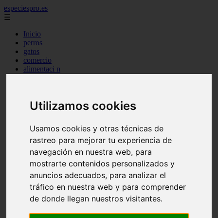
especiespro.es
☰
Inicio
perros
gatos
comercio
alimentaci n
acuariofilia
acuarios
salud
Utilizamos cookies
tenencia responsable
ventas
mantenimiento
Usamos cookies y otras técnicas de
aves
marketing
rastreo para mejorar tu experiencia de
bienestar
navegación en nuestra web, para
peque os mam feros
mostrarte contenidos personalizados y
verano
legislaci n
anuncios adecuados, para analizar el
peluquer a
tráfico en nuestra web y para comprender
accesorios
de donde llegan nuestros visitantes.
peluquer a canina
complementos
consejos