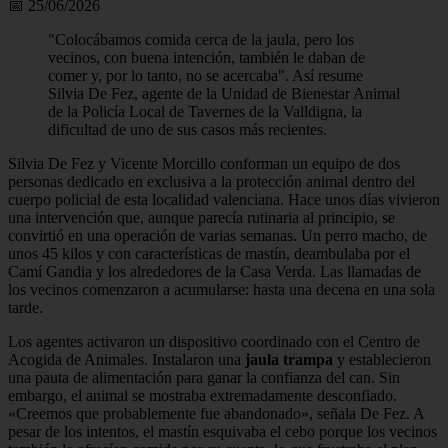
📅 25/06/2026
"Colocábamos comida cerca de la jaula, pero los
vecinos, con buena intención, también le daban de
comer y, por lo tanto, no se acercaba". Así resume
Silvia De Fez, agente de la Unidad de Bienestar Animal
de la Policía Local de Tavernes de la Valldigna, la
dificultad de uno de sus casos más recientes.
Silvia De Fez y Vicente Morcillo conforman un equipo de dos
personas dedicado en exclusiva a la protección animal dentro del
cuerpo policial de esta localidad valenciana. Hace unos días vivieron
una intervención que, aunque parecía rutinaria al principio, se
convirtió en una operación de varias semanas. Un perro macho, de
unos 45 kilos y con características de mastín, deambulaba por el
Camí Gandia y los alrededores de la Casa Verda. Las llamadas de
los vecinos comenzaron a acumularse: hasta una decena en una sola
tarde.
Los agentes activaron un dispositivo coordinado con el Centro de
Acogida de Animales. Instalaron una
jaula trampa
y establecieron
una pauta de alimentación para ganar la confianza del can. Sin
embargo, el animal se mostraba extremadamente desconfiado.
«Creemos que probablemente fue abandonado», señala De Fez. A
pesar de los intentos, el mastín esquivaba el cebo porque los vecinos