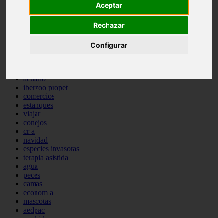
Aceptar
comportamiento
protagonistas
Rechazar
reptiles
abandono
adopci n
Configurar
ferias
higiene
snacks
acuario
iberzoo propet
comercios
estanques
viajar
conejos
cr a
navidad
especies invasoras
terapia asistida
agua
peces
camas
econom a
mascotas
aedpac