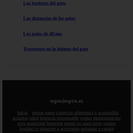
Los bostezos del gato.
Las distancias de los gatos
Los gatos de dEmo.
Trastornos en la higiene del gato
especiespro.es
Inicio
perros
gatos
comercio
alimentaci n
acuariofilia
acuarios
salud
tenencia responsable
ventas
mantenimiento
aves
marketing
bienestar
peque os mam feros
verano
legislaci n
peluquer a
accesorios
peluquer a canina