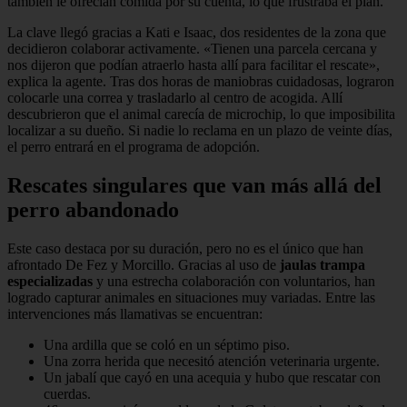
también le ofrecían comida por su cuenta, lo que frustraba el plan.
La clave llegó gracias a Kati e Isaac, dos residentes de la zona que
decidieron colaborar activamente. «Tienen una parcela cercana y
nos dijeron que podían atraerlo hasta allí para facilitar el rescate»,
explica la agente. Tras dos horas de maniobras cuidadosas, lograron
colocarle una correa y trasladarlo al centro de acogida. Allí
descubrieron que el animal carecía de microchip, lo que imposibilita
localizar a su dueño. Si nadie lo reclama en un plazo de veinte días,
el perro entrará en el programa de adopción.
Rescates singulares que van más allá del
perro abandonado
Este caso destaca por su duración, pero no es el único que han
afrontado De Fez y Morcillo. Gracias al uso de
jaulas trampa
especializadas
y una estrecha colaboración con voluntarios, han
logrado capturar animales en situaciones muy variadas. Entre las
intervenciones más llamativas se encuentran:
Una ardilla que se coló en un séptimo piso.
Una zorra herida que necesitó atención veterinaria urgente.
Un jabalí que cayó en una acequia y hubo que rescatar con
cuerdas.