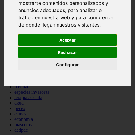
mostrarte contenidos personalizados y
comportamiento
anuncios adecuados, para analizar el
protagonistas
reptiles
tráfico en nuestra web y para comprender
abandono
de donde llegan nuestros visitantes.
adopci n
ferias
higiene
Aceptar
snacks
acuario
Rechazar
iberzoo propet
comercios
Configurar
estanques
viajar
conejos
cr a
navidad
especies invasoras
terapia asistida
agua
peces
camas
econom a
mascotas
aedpac