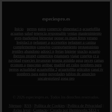
especiespro.es
Inicio
perros
gatos
comercio
alimentaci n
acuariofilia
acuarios
salud
tenencia responsable
ventas
mantenimiento
aves
marketing
bienestar
peque os mam feros
verano
legislaci n
peluquer a
accesorios
peluquer a canina
complementos
consejos
comportamiento
protagonistas
reptiles
abandono
adopci n
ferias
higiene
snacks
acuario
iberzoo propet
comercios
estanques
viajar
conejos
cr a
navidad
especies invasoras
terapia asistida
agua
peces
camas
econom a
mascotas
aedpac
madrid
art culos
nombres para
perros
actualidad
acuariofilia 2
acuariofilia
articulos
canal tv
nombres para gatos
novedades
tablon de anuncios
uncategorized
zona pro
© 2026 especiespro.es. Todos los derechos reservados.
Sitemap
|
RSS
|
Política de Cookies
|
Política de Privacidad
|
Aviso legal
|
Contacto
|
Creado por 0lemiswebs SEO y