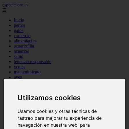
especiespro.es
☰
Inicio
perros
gatos
comercio
alimentaci n
acuariofilia
acuarios
salud
tenencia responsable
ventas
mantenimiento
aves
marketing
bienestar
peque os mam feros
Utilizamos cookies
verano
legislaci n
peluquer a
Usamos cookies y otras técnicas de
accesorios
rastreo para mejorar tu experiencia de
peluquer a canina
complementos
navegación en nuestra web, para
consejos