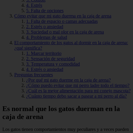
4. Estrés
5. Falta de opciones
Cómo evitar que mi gato duerma en la caja de arena
1. Falta de espacio o camas adecuadas
2. Estrés o ansiedad
3. Suciedad o mal olor en la caja de arena
4. Problemas de salud
El comportamiento de los gatos al dormir en la caja de arena:
¿qué significa?
1. Marcar territorio
2. Sensación de seguridad
3. Temperatura y comodidad
4. Estrés o ansiedad
Preguntas frecuentes
¿Por qué mi gato duerme en la caja de arena?
¿Cómo puedo evitar que mi perro ladre todo el tiempo?
¿Cuál es la mejor alimentación para mi conejo mascota?
¿Cuánto tiempo debo sacar a pasear a mi perro al día?
Es normal que los gatos duerman en la
caja de arena
Los gatos tienen comportamientos muy peculiares y a veces pueden