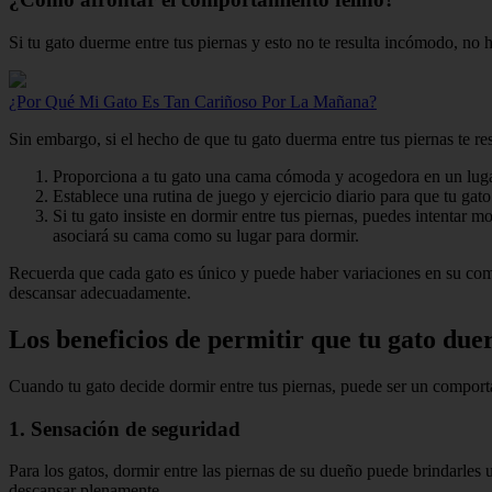
Si tu gato duerme entre tus piernas y esto no te resulta incómodo, no 
¿Por Qué Mi Gato Es Tan Cariñoso Por La Mañana?
Sin embargo, si el hecho de que tu gato duerma entre tus piernas te r
Proporciona a tu gato una cama cómoda y acogedora en un lugar t
Establece una rutina de juego y ejercicio diario para que tu gat
Si tu gato insiste en dormir entre tus piernas, puedes intentar
asociará su cama como su lugar para dormir.
Recuerda que cada gato es único y puede haber variaciones en su com
descansar adecuadamente.
Los beneficios de permitir que tu gato due
Cuando tu gato decide dormir entre tus piernas, puede ser un comportam
1. Sensación de seguridad
Para los gatos, dormir entre las piernas de su dueño puede brindarles u
descansar plenamente.