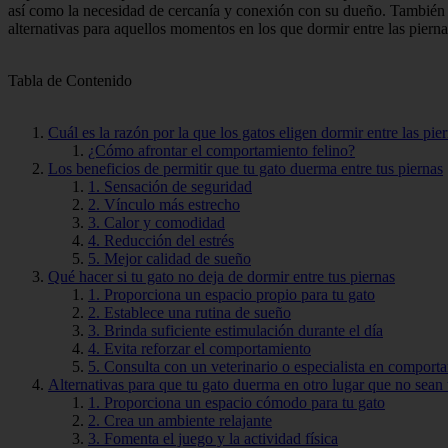
así como la necesidad de cercanía y conexión con su dueño. También
alternativas para aquellos momentos en los que dormir entre las pierna
Tabla de Contenido
Cuál es la razón por la que los gatos eligen dormir entre las pi
¿Cómo afrontar el comportamiento felino?
Los beneficios de permitir que tu gato duerma entre tus piernas
1. Sensación de seguridad
2. Vínculo más estrecho
3. Calor y comodidad
4. Reducción del estrés
5. Mejor calidad de sueño
Qué hacer si tu gato no deja de dormir entre tus piernas
1. Proporciona un espacio propio para tu gato
2. Establece una rutina de sueño
3. Brinda suficiente estimulación durante el día
4. Evita reforzar el comportamiento
5. Consulta con un veterinario o especialista en comporta
Alternativas para que tu gato duerma en otro lugar que no sean 
1. Proporciona un espacio cómodo para tu gato
2. Crea un ambiente relajante
3. Fomenta el juego y la actividad física