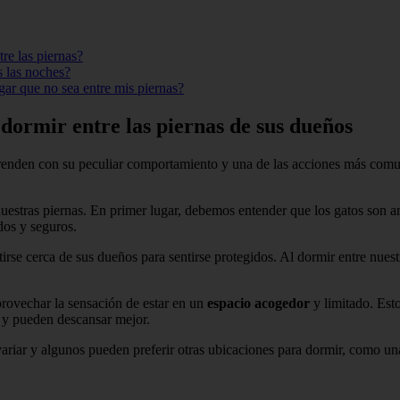
re las piernas?
s las noches?
ar que no sea entre mis piernas?
n dormir entre las piernas de sus dueños
prenden con su peculiar comportamiento y una de las acciones más comun
 nuestras piernas. En primer lugar, debemos entender que los gatos son an
dos y seguros.
rse cerca de sus dueños para sentirse protegidos. Al dormir entre nuestr
provechar la sensación de estar en un
espacio acogedor
y limitado. Est
s y pueden descansar mejor.
ariar y algunos pueden preferir otras ubicaciones para dormir, como
.