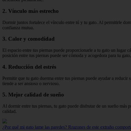
2. Vínculo más estrecho
Dormir juntos fortalece el vínculo entre tú y tu gato. Al permitirle dor
confianza mutua.
3. Calor y comodidad
El espacio entre tus piernas puede proporcionarle a tu gato un lugar c
posición entre tus piernas puede ser cómoda y acogedora para tu gato
4. Reducción del estrés
Permitir que tu gato duerma entre tus piernas puede ayudar a reducir su
tiende a ser ansioso o nervioso.
5. Mejor calidad de sueño
Al dormir entre tus piernas, tu gato puede disfrutar de un sueño más
calidad.
¿Por qué mi gato lame las paredes? Rrazones de este extraño compor