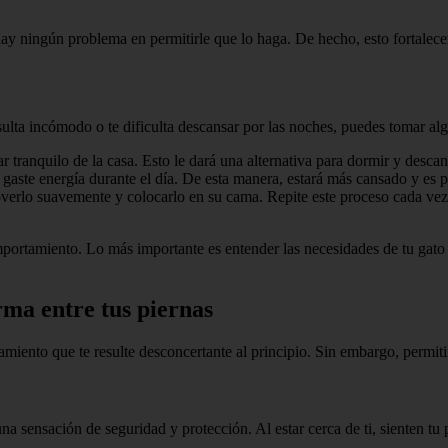
hay ningún problema en permitirle que lo haga. De hecho, esto fortalecer
esulta incómodo o te dificulta descansar por las noches, puedes tomar 
ranquilo de la casa. Esto le dará una alternativa para dormir y descan
o gaste energía durante el día. De esta manera, estará más cansado y es 
 moverlo suavemente y colocarlo en su cama. Repite este proceso cada ve
portamiento. Lo más importante es entender las necesidades de tu gat
rma entre tus piernas
iento que te resulte desconcertante al principio. Sin embargo, permitir
na sensación de seguridad y protección. Al estar cerca de ti, sienten tu 