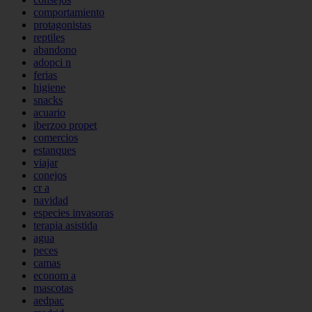
comportamiento
protagonistas
reptiles
abandono
adopci n
ferias
higiene
snacks
acuario
iberzoo propet
comercios
estanques
viajar
conejos
cr a
navidad
especies invasoras
terapia asistida
agua
peces
camas
econom a
mascotas
aedpac