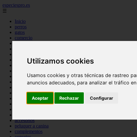
especiespro.es
☰
Inicio
perros
gatos
comercio
alimentaci n
acuariofilia
acuarios
Utilizamos cookies
salud
tenencia responsable
ventas
Usamos cookies y otras técnicas de rastreo pa
mantenimiento
aves
anuncios adecuados, para analizar el tráfico e
marketing
bienestar
Aceptar
Rechazar
Configurar
peque os mam feros
verano
legislaci n
peluquer a
accesorios
peluquer a canina
complementos
consejos