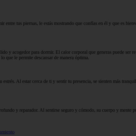
mir entre tus piernas, le estás mostrando que confías en él y que es bien
álido y acogedor para dormir. El calor corporal que generas puede ser r
, lo que le permite descansar de manera óptima.
 estrés. Al estar cerca de ti y sentir tu presencia, se sienten más tranqu
 profundo y reparador. Al sentirse seguro y cómodo, su cuerpo y mente p
tamiento