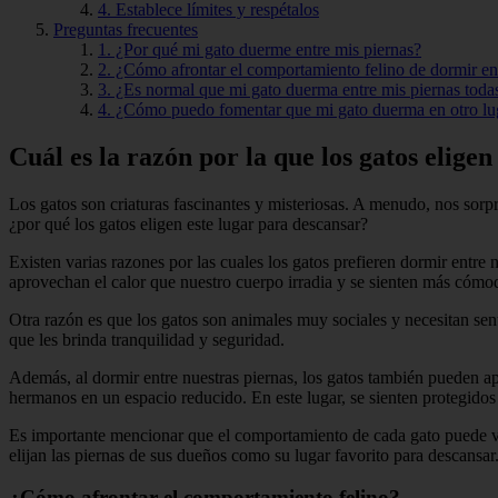
4. Establece límites y respétalos
Preguntas frecuentes
1. ¿Por qué mi gato duerme entre mis piernas?
2. ¿Cómo afrontar el comportamiento felino de dormir ent
3. ¿Es normal que mi gato duerma entre mis piernas toda
4. ¿Cómo puedo fomentar que mi gato duerma en otro lug
Cuál es la razón por la que los gatos elige
Los gatos son criaturas fascinantes y misteriosas. A menudo, nos sor
¿por qué los gatos eligen este lugar para descansar?
Existen varias razones por las cuales los gatos prefieren dormir entre
aprovechan el calor que nuestro cuerpo irradia y se sienten más cómo
Otra razón es que los gatos son animales muy sociales y necesitan senti
que les brinda tranquilidad y seguridad.
Además, al dormir entre nuestras piernas, los gatos también pueden a
hermanos en un espacio reducido. En este lugar, se sienten protegido
Es importante mencionar que el comportamiento de cada gato puede v
elijan las piernas de sus dueños como su lugar favorito para descansar
¿Cómo afrontar el comportamiento felino?