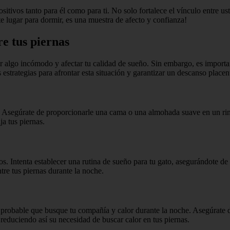
ositivos tanto para él como para ti. No solo fortalece el vínculo entre 
te lugar para dormir, es una muestra de afecto y confianza!
re tus piernas
ultar algo incómodo y afectar tu calidad de sueño. Sin embargo, es impo
 estrategias para afrontar esta situación y garantizar un descanso place
. Asegúrate de proporcionarle una cama o una almohada suave en un rincó
ja tus piernas.
os. Intenta establecer una rutina de sueño para tu gato, asegurándote de
tre tus piernas durante la noche.
ás probable que busque tu compañía y calor durante la noche. Asegúrate 
 reduciendo así su necesidad de buscar calor en tus piernas.