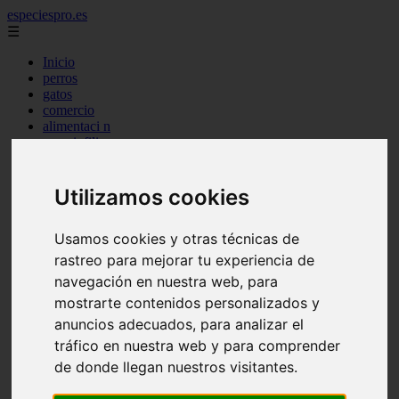
especiespro.es
☰
Inicio
perros
gatos
comercio
alimentaci n
acuariofilia
acuarios
salud
tenencia responsable
Utilizamos cookies
ventas
mantenimiento
Usamos cookies y otras técnicas de
aves
marketing
rastreo para mejorar tu experiencia de
bienestar
navegación en nuestra web, para
peque os mam feros
mostrarte contenidos personalizados y
verano
legislaci n
anuncios adecuados, para analizar el
peluquer a
tráfico en nuestra web y para comprender
accesorios
de donde llegan nuestros visitantes.
peluquer a canina
complementos
consejos