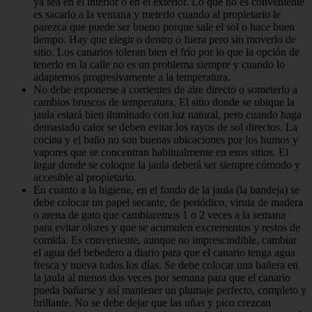
ya sea en el interior o en el exterior. Lo que no es conveniente
es sacarlo a la ventana y meterlo cuando al propietario le
parezca que puede ser bueno porque sale el sol o hace buen
tiempo. Hay que elegir o dentro o fuera pero sin moverlo de
sitio. Los canarios toleran bien el frío por lo que la opción de
tenerlo en la calle no es un problema siempre y cuando lo
adaptemos progresivamente a la temperatura.
No debe exponerse a corrientes de aire directo o someterlo a
cambios bruscos de temperatura. El sitio donde se ubique la
jaula estará bien iluminado con luz natural, pero cuando haga
demasiado calor se deben evitar los rayos de sol directos. La
cocina y el baño no son buenas ubicaciones por los humos y
vapores que se concentran habitualmente en esos sitios. El
lugar donde se coloque la jaula deberá ser siempre cómodo y
accesible al propietario.
En cuanto a la higiene, en el fondo de la jaula (la bandeja) se
debe colocar un papel secante, de periódico, viruta de madera
o arena de gato que cambiaremos 1 o 2 veces a la semana
para evitar olores y que se acumulen excrementos y restos de
comida. Es conveniente, aunque no imprescindible, cambiar
el agua del bebedero a diario para que el canario tenga agua
fresca y nueva todos los días. Se debe colocar una bañera en
la jaula al menos dos veces por semana para que el canario
pueda bañarse y así mantener un plumaje perfecto, completo y
brillante. No se debe dejar que las uñas y pico crezcan