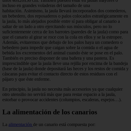
unos 40x20x30 cm. También pueden estar en jaulas mayores o
incluso en grandes voladeras del tamaño de una
habitación. Asimismo, la jaula llevará incorporados dos comederos,
un bebedero, dos reposaderos o palos colocados estratégicamente en
la jaula, lo más alejados posible entre sí para obligar al canario a
saltar de un lado a otro ejercitando sus músculos, pero no lo
suficientemente cerca de los barrotes (paredes de la jaula) como para
que el canario al girar se roce con la cola en ellos y se la estropee.
Además, evitaremos que debajo de los palos haya un comedero o
bebedero para impedir que caigan sobre la comida o el agua de
bebida los excrementos del animal cuando éste se pose en el palo.
También es preciso disponer de una bañera y una pastera. Es
imprescindible que la jaula lleve una rejilla por encima de la bandeja
(base de la jaula) donde depositará las heces y los restos de comida y
cáscaras para evitar el contacto directo de estos residuos con el
pájaro y que éste enferme.
En principio, la jaula no necesita más accesorios ya que cualquier
otro utensilio no servirá más que para restar espacio a la jaula,
estorbar o provocar accidentes (columpios, escaleras, espejos…).
La alimentación de los canarios
La
alimentación
de un canario está compuesta por: