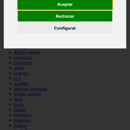
Aceptar
comportamiento
protagonistas
reptiles
Rechazar
abandono
adopci n
Configurar
ferias
higiene
snacks
acuario
iberzoo propet
comercios
estanques
viajar
conejos
cr a
navidad
especies invasoras
terapia asistida
agua
peces
camas
econom a
mascotas
aedpac