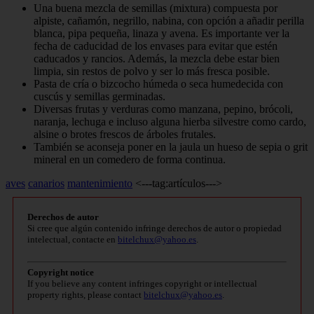
Una buena mezcla de semillas (mixtura) compuesta por
alpiste, cañamón, negrillo, nabina, con opción a añadir perilla
blanca, pipa pequeña, linaza y avena. Es importante ver la
fecha de caducidad de los envases para evitar que estén
caducados y rancios. Además, la mezcla debe estar bien
limpia, sin restos de polvo y ser lo más fresca posible.
Pasta de cría o bizcocho húmeda o seca humedecida con
cuscús y semillas germinadas.
Diversas frutas y verduras como manzana, pepino, brócoli,
naranja, lechuga e incluso alguna hierba silvestre como cardo,
alsine o brotes frescos de árboles frutales.
También se aconseja poner en la jaula un hueso de sepia o grit
mineral en un comedero de forma continua.
aves
canarios
mantenimiento
<---tag:artículos--->
Derechos de autor
Si cree que algún contenido infringe derechos de autor o propiedad
intelectual, contacte en
bitelchux@yahoo.es
.
Copyright notice
If you believe any content infringes copyright or intellectual
property rights, please contact
bitelchux@yahoo.es
.