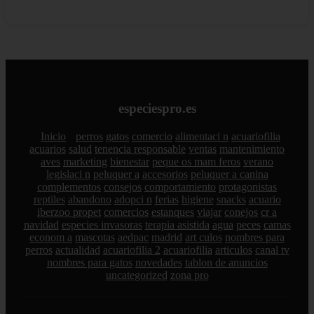
especiespro.es
Inicio
perros
gatos
comercio
alimentaci n
acuariofilia
acuarios
salud
tenencia responsable
ventas
mantenimiento
aves
marketing
bienestar
peque os mam feros
verano
legislaci n
peluquer a
accesorios
peluquer a canina
complementos
consejos
comportamiento
protagonistas
reptiles
abandono
adopci n
ferias
higiene
snacks
acuario
iberzoo propet
comercios
estanques
viajar
conejos
cr a
navidad
especies invasoras
terapia asistida
agua
peces
camas
econom a
mascotas
aedpac
madrid
art culos
nombres para
perros
actualidad
acuariofilia 2
acuariofilia
articulos
canal tv
nombres para gatos
novedades
tablon de anuncios
uncategorized
zona pro