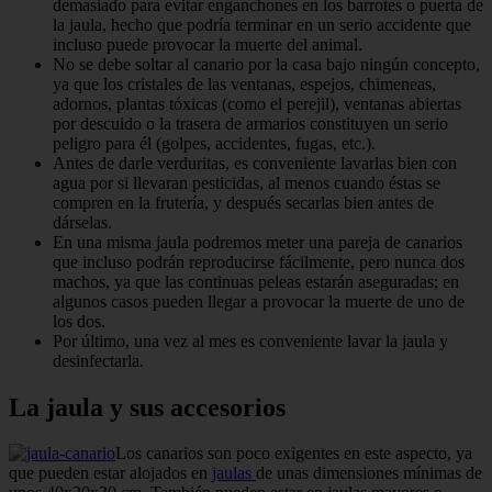
demasiado para evitar enganchones en los barrotes o puerta de
la jaula, hecho que podría terminar en un serio accidente que
incluso puede provocar la muerte del animal.
No se debe soltar al canario por la casa bajo ningún concepto,
ya que los cristales de las ventanas, espejos, chimeneas,
adornos, plantas tóxicas (como el perejil), ventanas abiertas
por descuido o la trasera de armarios constituyen un serio
peligro para él (golpes, accidentes, fugas, etc.).
Antes de darle verduritas, es conveniente lavarlas bien con
agua por si llevaran pesticidas, al menos cuando éstas se
compren en la frutería, y después secarlas bien antes de
dárselas.
En una misma jaula podremos meter una pareja de canarios
que incluso podrán reproducirse fácilmente, pero nunca dos
machos, ya que las continuas peleas estarán aseguradas; en
algunos casos pueden llegar a provocar la muerte de uno de
los dos.
Por último, una vez al mes es conveniente lavar la jaula y
desinfectarla.
La jaula y sus accesorios
Los canarios son poco exigentes en este aspecto, ya
que pueden estar alojados en
jaulas
de unas dimensiones mínimas de