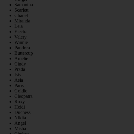
Samantha
Scarlett
Chanel
Miranda
Leia
Electra
Valery
Winnie
Pandora
Buttercup
Amelie
Cindy
Prada
Isis
Asia
Paris
Goldie
Cleopatra
Roxy
Heidi
Duchess
Nikita
Angel
Misha
Chelsea