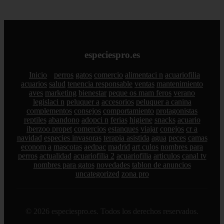
especiespro.es
Inicio
perros
gatos
comercio
alimentaci n
acuariofilia
acuarios
salud
tenencia responsable
ventas
mantenimiento
aves
marketing
bienestar
peque os mam feros
verano
legislaci n
peluquer a
accesorios
peluquer a canina
complementos
consejos
comportamiento
protagonistas
reptiles
abandono
adopci n
ferias
higiene
snacks
acuario
iberzoo propet
comercios
estanques
viajar
conejos
cr a
navidad
especies invasoras
terapia asistida
agua
peces
camas
econom a
mascotas
aedpac
madrid
art culos
nombres para
perros
actualidad
acuariofilia 2
acuariofilia
articulos
canal tv
nombres para gatos
novedades
tablon de anuncios
uncategorized
zona pro
© 2026 especiespro.es. Todos los derechos reservados.