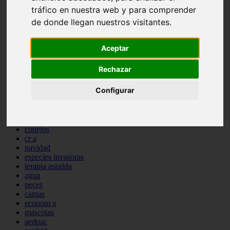
comportamiento
tráfico en nuestra web y para comprender
protagonistas
de donde llegan nuestros visitantes.
reptiles
abandono
adopci n
Aceptar
ferias
higiene
Rechazar
snacks
acuario
Configurar
iberzoo propet
comercios
estanques
viajar
conejos
cr a
navidad
especies invasoras
terapia asistida
agua
peces
camas
econom a
mascotas
aedpac