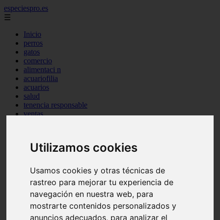
especiespro.es
☰
Inicio
perros
gatos
comercio
alimentaci n
acuariofilia
acuarios
salud
tenencia responsable
ventas
mantenimiento
aves
marketing
Utilizamos cookies
bienestar
peque os mam feros
verano
Usamos cookies y otras técnicas de
legislaci n
rastreo para mejorar tu experiencia de
peluquer a
accesorios
navegación en nuestra web, para
peluquer a canina
mostrarte contenidos personalizados y
complementos
anuncios adecuados, para analizar el
consejos