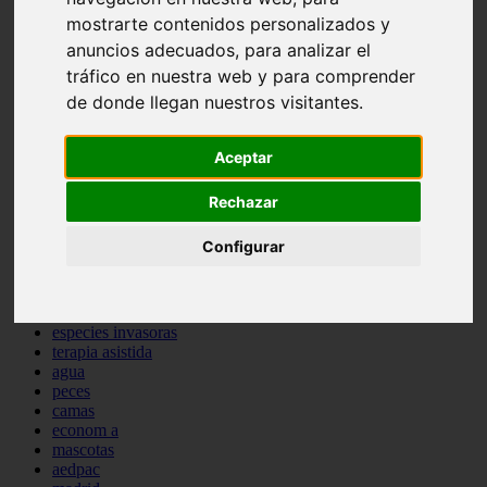
comportamiento
mostrarte contenidos personalizados y
protagonistas
anuncios adecuados, para analizar el
reptiles
tráfico en nuestra web y para comprender
abandono
adopci n
de donde llegan nuestros visitantes.
ferias
higiene
snacks
Aceptar
acuario
iberzoo propet
Rechazar
comercios
estanques
Configurar
viajar
conejos
cr a
navidad
especies invasoras
terapia asistida
agua
peces
camas
econom a
mascotas
aedpac