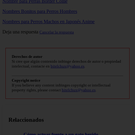
Nombre para Perras Border Collie
Nombres Bonitos para Perros Hombres
Nombres para Perros Machos en Japonés Anime
Deja una respuesta
Cancelar la respuesta
Derechos de autor
Si cree que algún contenido infringe derechos de autor o propiedad
intelectual, contacte en
bitelchux@yahoo.es
.
Copyright notice
If you believe any content infringes copyright or intellectual
property rights, please contact
bitelchux@yahoo.es
.
Relaccionados
Cómo actuar frente a un gato herido