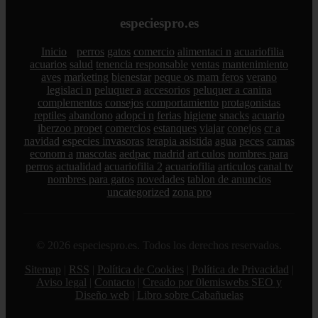
especiespro.es
Inicio
perros
gatos
comercio
alimentaci n
acuariofilia
acuarios
salud
tenencia responsable
ventas
mantenimiento
aves
marketing
bienestar
peque os mam feros
verano
legislaci n
peluquer a
accesorios
peluquer a canina
complementos
consejos
comportamiento
protagonistas
reptiles
abandono
adopci n
ferias
higiene
snacks
acuario
iberzoo propet
comercios
estanques
viajar
conejos
cr a
navidad
especies invasoras
terapia asistida
agua
peces
camas
econom a
mascotas
aedpac
madrid
art culos
nombres para
perros
actualidad
acuariofilia 2
acuariofilia
articulos
canal tv
nombres para gatos
novedades
tablon de anuncios
uncategorized
zona pro
© 2026 especiespro.es. Todos los derechos reservados.
Sitemap
|
RSS
|
Política de Cookies
|
Política de Privacidad
|
Aviso legal
|
Contacto
|
Creado por 0lemiswebs SEO y
Diseño web
|
Libro sobre Cabañuelas