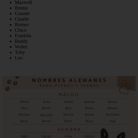
Maxwell
Brutus
Gunner
Charlie
Romeo
Chico
Franklin
Buddy
Walter
Toby
Leo