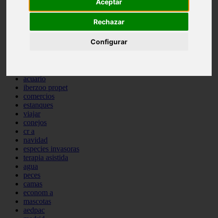
Aceptar
comportamiento
protagonistas
Rechazar
reptiles
abandono
Configurar
adopci n
ferias
higiene
snacks
acuario
iberzoo propet
comercios
estanques
viajar
conejos
cr a
navidad
especies invasoras
terapia asistida
agua
peces
camas
econom a
mascotas
aedpac