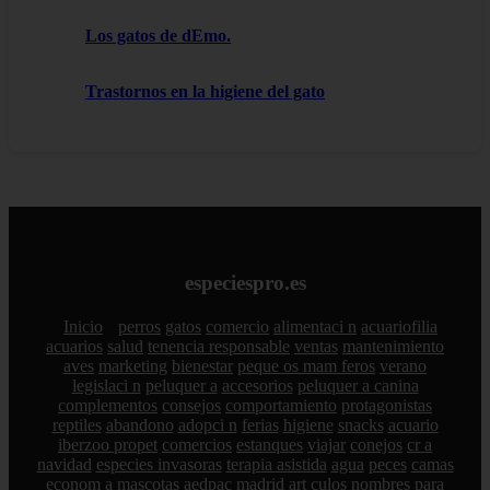
Los gatos de dEmo.
Trastornos en la higiene del gato
especiespro.es
Inicio
perros
gatos
comercio
alimentaci n
acuariofilia
acuarios
salud
tenencia responsable
ventas
mantenimiento
aves
marketing
bienestar
peque os mam feros
verano
legislaci n
peluquer a
accesorios
peluquer a canina
complementos
consejos
comportamiento
protagonistas
reptiles
abandono
adopci n
ferias
higiene
snacks
acuario
iberzoo propet
comercios
estanques
viajar
conejos
cr a
navidad
especies invasoras
terapia asistida
agua
peces
camas
econom a
mascotas
aedpac
madrid
art culos
nombres para