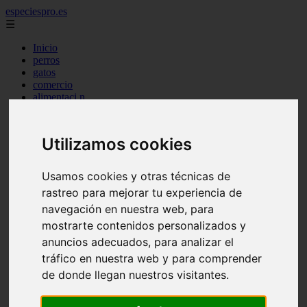
especiespro.es
☰
Inicio
perros
gatos
comercio
alimentaci n
acuariofilia
acuarios
salud
Utilizamos cookies
tenencia responsable
ventas
mantenimiento
Usamos cookies y otras técnicas de
aves
rastreo para mejorar tu experiencia de
marketing
bienestar
navegación en nuestra web, para
peque os mam feros
mostrarte contenidos personalizados y
verano
anuncios adecuados, para analizar el
legislaci n
peluquer a
tráfico en nuestra web y para comprender
accesorios
de donde llegan nuestros visitantes.
peluquer a canina
complementos
consejos