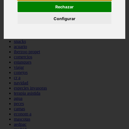
comportamiento
Rechazar
protagonistas
reptiles
Configurar
abandono
adopci n
ferias
higiene
snacks
acuario
iberzoo propet
comercios
estanques
viajar
conejos
cr a
navidad
especies invasoras
terapia asistida
agua
peces
camas
econom a
mascotas
aedpac