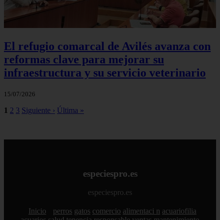
El refugio comarcal de Avilés avanza con
reformas clave para mejorar su
infraestructura y su servicio veterinario
15/07/2026
1
2
3
Siguiente ›
Última »
especiespro.es
especiespro.es
Inicio
perros
gatos
comercio
alimentaci n
acuariofilia
acuarios
salud
tenencia responsable
ventas
mantenimiento