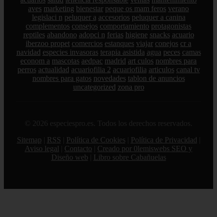
aves
marketing
bienestar
peque os mam feros
verano
legislaci n
peluquer a
accesorios
peluquer a canina
complementos
consejos
comportamiento
protagonistas
reptiles
abandono
adopci n
ferias
higiene
snacks
acuario
iberzoo propet
comercios
estanques
viajar
conejos
cr a
navidad
especies invasoras
terapia asistida
agua
peces
camas
econom a
mascotas
aedpac
madrid
art culos
nombres para
perros
actualidad
acuariofilia 2
acuariofilia
articulos
canal tv
nombres para gatos
novedades
tablon de anuncios
uncategorized
zona pro
© 2026 especiespro.es. Todos los derechos reservados.
Sitemap
|
RSS
|
Política de Cookies
|
Política de Privacidad
|
Aviso legal
|
Contacto
|
Creado por 0lemiswebs SEO y
Diseño web
|
Libro sobre Cabañuelas