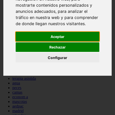
protagonistas
mostrarte contenidos personalizados y
reptiles
anuncios adecuados, para analizar el
abandono
tráfico en nuestra web y para comprender
adopci n
ferias
de donde llegan nuestros visitantes.
higiene
snacks
Aceptar
acuario
iberzoo propet
comercios
Rechazar
estanques
viajar
Configurar
conejos
cr a
navidad
especies invasoras
terapia asistida
agua
peces
camas
econom a
mascotas
aedpac
madrid