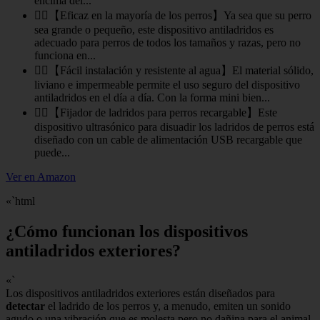
encima del...
🐕‍🦺【Eficaz en la mayoría de los perros】Ya sea que su perro
sea grande o pequeño, este dispositivo antiladridos es
adecuado para perros de todos los tamaños y razas, pero no
funciona en...
🐕‍🦺【Fácil instalación y resistente al agua】El material sólido,
liviano e impermeable permite el uso seguro del dispositivo
antiladridos en el día a día. Con la forma mini bien...
🐕‍🦺【Fijador de ladridos para perros recargable】Este
dispositivo ultrasónico para disuadir los ladridos de perros está
diseñado con un cable de alimentación USB recargable que
puede...
Ver en Amazon
«`html
¿Cómo funcionan los dispositivos
antiladridos exteriores?
«`
Los dispositivos antiladridos exteriores están diseñados para
detectar
el ladrido de los perros y, a menudo, emiten un sonido
agudo o una vibración que es molesta pero no dañina para el animal.