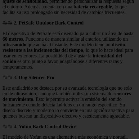
ajuste de sensibilidad
, permitiendo personalizar la respuesta según
el entorno. Además, cuenta con una
batería recargable
, lo que
facilita su uso prolongado sin necesidad de cambios frecuentes.
#### 2.
PetSafe Outdoor Bark Control
El dispositivo de PetSafe está diseñado para cubrir un área de hasta
60 metros
. Funciona de manera similar al anterior, utilizando un
ultrasonido
que actúa al instante. Este modelo tiene un
diseño
resistente a las inclemencias del tiempo
, lo que lo hace ideal para
usar en exteriores. La posibilidad de ajustar la
intensidad del
sonido
es otro punto a favor, adaptándose a diferentes razas y
temperamentos.
#### 3.
Dog Silencer Pro
Este antiladrido se destaca por su avanzada tecnología que no solo
emite ultrasonido, sino que también utiliza un sistema de
sensores
de movimiento
. Esto le permite activar la emisión del sonido
únicamente cuando detecta ladridos en un rango específico. Su
diseño discreto y moderno lo convierte en una opción atractiva para
quienes buscan un dispositivo efectivo y estéticamente agradable.
#### 4.
Yofun Bark Control Device
El modelo de Yofun es una alternativa más económica y portátil.