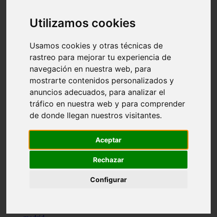
comportamiento
protagonistas
Utilizamos cookies
reptiles
abandono
adopci n
Usamos cookies y otras técnicas de
ferias
rastreo para mejorar tu experiencia de
higiene
navegación en nuestra web, para
snacks
acuario
mostrarte contenidos personalizados y
iberzoo propet
anuncios adecuados, para analizar el
comercios
tráfico en nuestra web y para comprender
estanques
viajar
de donde llegan nuestros visitantes.
conejos
cr a
navidad
Aceptar
especies invasoras
terapia asistida
Rechazar
agua
peces
Configurar
camas
econom a
mascotas
aedpac