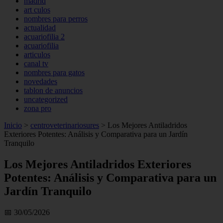
madrid
art culos
nombres para perros
actualidad
acuariofilia 2
acuariofilia
articulos
canal tv
nombres para gatos
novedades
tablon de anuncios
uncategorized
zona pro
Inicio
>
centroveterinariosures
>
Los Mejores Antiladridos
Exteriores Potentes: Análisis y Comparativa para un Jardín
Tranquilo
Los Mejores Antiladridos Exteriores
Potentes: Análisis y Comparativa para un
Jardín Tranquilo
📅 30/05/2026