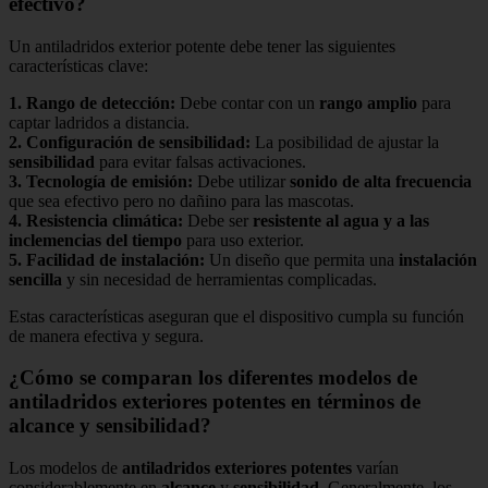
efectivo?
Un antiladridos exterior potente debe tener las siguientes
características clave:
1.
Rango de detección
:
Debe contar con un
rango amplio
para
captar ladridos a distancia.
2.
Configuración de sensibilidad
:
La posibilidad de ajustar la
sensibilidad
para evitar falsas activaciones.
3.
Tecnología de emisión
:
Debe utilizar
sonido de alta frecuencia
que sea efectivo pero no dañino para las mascotas.
4.
Resistencia climática
:
Debe ser
resistente al agua y a las
inclemencias del tiempo
para uso exterior.
5.
Facilidad de instalación
:
Un diseño que permita una
instalación
sencilla
y sin necesidad de herramientas complicadas.
Estas características aseguran que el dispositivo cumpla su función
de manera efectiva y segura.
¿Cómo se comparan los diferentes modelos de
antiladridos exteriores potentes en términos de
alcance y sensibilidad?
Los modelos de
antiladridos exteriores potentes
varían
considerablemente en
alcance
y
sensibilidad
. Generalmente, los