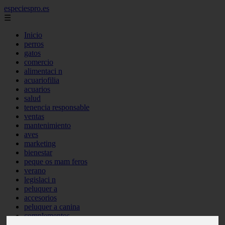
especiespro.es
☰
Inicio
perros
gatos
comercio
alimentaci n
acuariofilia
acuarios
salud
tenencia responsable
ventas
mantenimiento
aves
marketing
bienestar
peque os mam feros
verano
legislaci n
peluquer a
accesorios
peluquer a canina
complementos
consejos