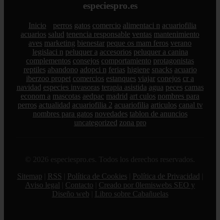
especiespro.es
Inicio
perros
gatos
comercio
alimentaci n
acuariofilia
acuarios
salud
tenencia responsable
ventas
mantenimiento
aves
marketing
bienestar
peque os mam feros
verano
legislaci n
peluquer a
accesorios
peluquer a canina
complementos
consejos
comportamiento
protagonistas
reptiles
abandono
adopci n
ferias
higiene
snacks
acuario
iberzoo propet
comercios
estanques
viajar
conejos
cr a
navidad
especies invasoras
terapia asistida
agua
peces
camas
econom a
mascotas
aedpac
madrid
art culos
nombres para
perros
actualidad
acuariofilia 2
acuariofilia
articulos
canal tv
nombres para gatos
novedades
tablon de anuncios
uncategorized
zona pro
© 2026 especiespro.es. Todos los derechos reservados.
Sitemap
|
RSS
|
Política de Cookies
|
Política de Privacidad
|
Aviso legal
|
Contacto
|
Creado por 0lemiswebs SEO y
Diseño web
|
Libro sobre Cabañuelas