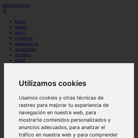
especiespro.es
☰
Inicio
perros
gatos
comercio
alimentaci n
acuariofilia
acuarios
salud
tenencia responsable
ventas
mantenimiento
Utilizamos cookies
aves
marketing
bienestar
Usamos cookies y otras técnicas de
peque os mam feros
verano
rastreo para mejorar tu experiencia de
legislaci n
navegación en nuestra web, para
peluquer a
mostrarte contenidos personalizados y
accesorios
peluquer a canina
anuncios adecuados, para analizar el
complementos
tráfico en nuestra web y para comprender
consejos