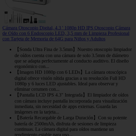
Cámara Otoscopio Digital, 4.3 ' 1080p HD IPS Otoscopio Cámara
de Oído con 6 Endoscopio LED, 3,5 mm de Limpieza Profesional
con Tarjeta de Memoria de 64G para Niños y Adultos
【Sonda Ultra Fina de 3.5mm】Nuestro otoscopio limpiador
de oídos cuenta con una cámara de solo 3.5mm de diámetro
que se adapta perfectamente al conducto auditivo. El diseño
ergonómico con...
【Imagen HD 1080p con 6 LEDs】La cámara otoscópica
digital ofrece visión nítida gracias a su resolución Full HD
1080p y 6 luces LED ajustables. Ideal para observar y
eliminar cerumen con...
【Pantalla LCD IPS 4.3" Integrada】El limpiador de oídos
con cámara incluye pantalla incorporada para visualización
inmediata, sin necesidad de apps externas. Guarda las
imágenes en la tarjeta...
【Batería Recargable de Larga Duración】Con su potente
batería de 2500mAh, disfruta de sesiones de limpieza
continuas. La cámara digital para oídos mantiene un
rendimiento estable para uso...