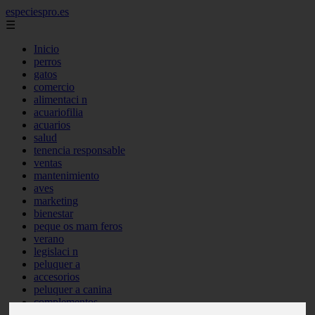
especiespro.es
☰
Inicio
perros
gatos
comercio
alimentaci n
acuariofilia
acuarios
salud
tenencia responsable
ventas
mantenimiento
aves
marketing
bienestar
peque os mam feros
verano
legislaci n
peluquer a
accesorios
peluquer a canina
complementos
consejos