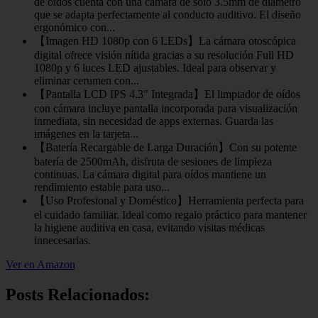
de oídos cuenta con una cámara de solo 3.5mm de diámetro
que se adapta perfectamente al conducto auditivo. El diseño
ergonómico con...
【Imagen HD 1080p con 6 LEDs】La cámara otoscópica
digital ofrece visión nítida gracias a su resolución Full HD
1080p y 6 luces LED ajustables. Ideal para observar y
eliminar cerumen con...
【Pantalla LCD IPS 4.3" Integrada】El limpiador de oídos
con cámara incluye pantalla incorporada para visualización
inmediata, sin necesidad de apps externas. Guarda las
imágenes en la tarjeta...
【Batería Recargable de Larga Duración】Con su potente
batería de 2500mAh, disfruta de sesiones de limpieza
continuas. La cámara digital para oídos mantiene un
rendimiento estable para uso...
【Uso Profesional y Doméstico】Herramienta perfecta para
el cuidado familiar. Ideal como regalo práctico para mantener
la higiene auditiva en casa, evitando visitas médicas
innecesarias.
Ver en Amazon
Posts Relacionados: