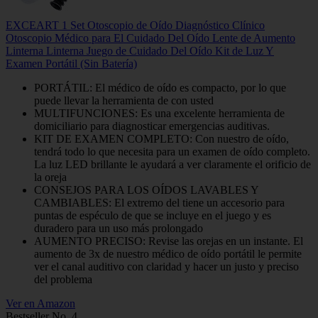
EXCEART 1 Set Otoscopio de Oído Diagnóstico Clínico
Otoscopio Médico para El Cuidado Del Oído Lente de Aumento
Linterna Linterna Juego de Cuidado Del Oído Kit de Luz Y
Examen Portátil (Sin Batería)
PORTÁTIL: El médico de oído es compacto, por lo que
puede llevar la herramienta de con usted
MULTIFUNCIONES: Es una excelente herramienta de
domiciliario para diagnosticar emergencias auditivas.
KIT DE EXAMEN COMPLETO: Con nuestro de oído,
tendrá todo lo que necesita para un examen de oído completo.
La luz LED brillante le ayudará a ver claramente el orificio de
la oreja
CONSEJOS PARA LOS OÍDOS LAVABLES Y
CAMBIABLES: El extremo del tiene un accesorio para
puntas de espéculo de que se incluye en el juego y es
duradero para un uso más prolongado
AUMENTO PRECISO: Revise las orejas en un instante. El
aumento de 3x de nuestro médico de oído portátil le permite
ver el canal auditivo con claridad y hacer un justo y preciso
del problema
Ver en Amazon
Bestseller No. 4