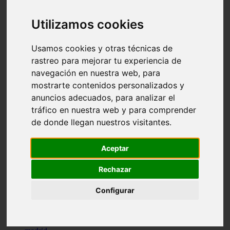
comportamiento
protagonistas
Utilizamos cookies
reptiles
abandono
adopci n
Usamos cookies y otras técnicas de
ferias
rastreo para mejorar tu experiencia de
higiene
navegación en nuestra web, para
snacks
acuario
mostrarte contenidos personalizados y
iberzoo propet
anuncios adecuados, para analizar el
comercios
tráfico en nuestra web y para comprender
estanques
viajar
de donde llegan nuestros visitantes.
conejos
cr a
navidad
Aceptar
especies invasoras
terapia asistida
Rechazar
agua
peces
Configurar
camas
econom a
mascotas
aedpac