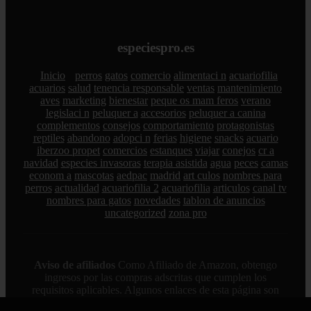
especiespro.es
Inicio
perros
gatos
comercio
alimentaci n
acuariofilia
acuarios
salud
tenencia responsable
ventas
mantenimiento
aves
marketing
bienestar
peque os mam feros
verano
legislaci n
peluquer a
accesorios
peluquer a canina
complementos
consejos
comportamiento
protagonistas
reptiles
abandono
adopci n
ferias
higiene
snacks
acuario
iberzoo propet
comercios
estanques
viajar
conejos
cr a
navidad
especies invasoras
terapia asistida
agua
peces
camas
econom a
mascotas
aedpac
madrid
art culos
nombres para
perros
actualidad
acuariofilia 2
acuariofilia
articulos
canal tv
nombres para gatos
novedades
tablon de anuncios
uncategorized
zona pro
Aviso de afiliados
Como Afiliado de Amazon, obtengo
ingresos por las compras adscritas que cumplen los
requisitos aplicables. Algunos enlaces de esta página son
enlaces de afiliado, lo que significa que puedo recibir una