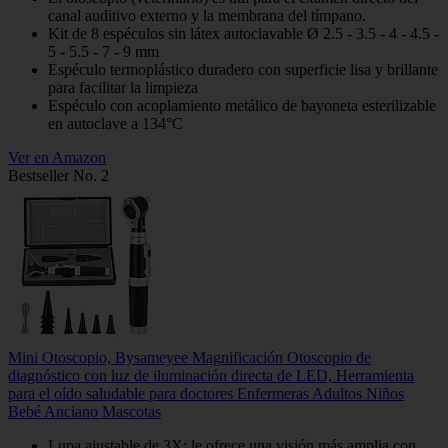
canal auditivo externo y la membrana del tímpano.
Kit de 8 espéculos sin látex autoclavable Ø 2.5 - 3.5 - 4 - 4.5 -
5 - 5.5 - 7 - 9 mm
Espéculo termoplástico duradero con superficie lisa y brillante
para facilitar la limpieza
Espéculo con acoplamiento metálico de bayoneta esterilizable
en autoclave a 134°C
Ver en Amazon
Bestseller No. 2
Mini Otoscopio, Bysameyee Magnificación Otoscopio de
diagnóstico con luz de iluminación directa de LED, Herramienta
para el oído saludable para doctores Enfermeras Adultos Niños
Bebé Anciano Mascotas
Lupa ajustable de 3X: le ofrece una visión más amplia con