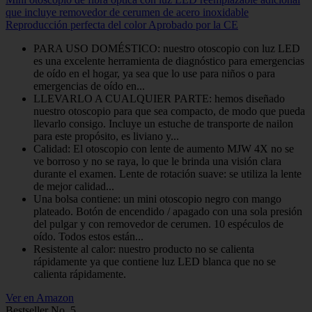
que incluye removedor de cerumen de acero inoxidable
Reproducción perfecta del color Aprobado por la CE
PARA USO DOMÉSTICO: nuestro otoscopio con luz LED
es una excelente herramienta de diagnóstico para emergencias
de oído en el hogar, ya sea que lo use para niños o para
emergencias de oído en...
LLEVARLO A CUALQUIER PARTE: hemos diseñado
nuestro otoscopio para que sea compacto, de modo que pueda
llevarlo consigo. Incluye un estuche de transporte de nailon
para este propósito, es liviano y...
Calidad: El otoscopio con lente de aumento MJW 4X no se
ve borroso y no se raya, lo que le brinda una visión clara
durante el examen. Lente de rotación suave: se utiliza la lente
de mejor calidad...
Una bolsa contiene: un mini otoscopio negro con mango
plateado. Botón de encendido / apagado con una sola presión
del pulgar y con removedor de cerumen. 10 espéculos de
oído. Todos estos están...
Resistente al calor: nuestro producto no se calienta
rápidamente ya que contiene luz LED blanca que no se
calienta rápidamente.
Ver en Amazon
Bestseller No. 5