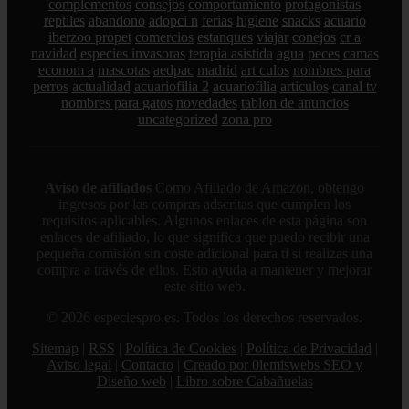
complementos
consejos
comportamiento
protagonistas
reptiles
abandono
adopci n
ferias
higiene
snacks
acuario
iberzoo propet
comercios
estanques
viajar
conejos
cr a
navidad
especies invasoras
terapia asistida
agua
peces
camas
econom a
mascotas
aedpac
madrid
art culos
nombres para
perros
actualidad
acuariofilia 2
acuariofilia
articulos
canal tv
nombres para gatos
novedades
tablon de anuncios
uncategorized
zona pro
Aviso de afiliados
Como Afiliado de Amazon, obtengo
ingresos por las compras adscritas que cumplen los
requisitos aplicables. Algunos enlaces de esta página son
enlaces de afiliado, lo que significa que puedo recibir una
pequeña comisión sin coste adicional para ti si realizas una
compra a través de ellos. Esto ayuda a mantener y mejorar
este sitio web.
© 2026 especiespro.es. Todos los derechos reservados.
Sitemap
|
RSS
|
Política de Cookies
|
Política de Privacidad
|
Aviso legal
|
Contacto
|
Creado por 0lemiswebs SEO y
Diseño web
|
Libro sobre Cabañuelas