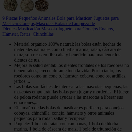
9 Piezas Pequeños Animales Bola para Masticar, Juguetes para
Masticar Conejos,Mascotas Bolas de Limpieza de
Dientes,Masticación Mascota Juguete para Conejos Enanos,
Hámster, Ratas, Chinchillas
Material orgánico 100% natural: las bolas están hechas de
materiales naturales como hierba marina, ratán, cáscara de
maíz, son ricas en fibra alta y beneficio para mantener los
dientes de tus...
Mejora la salud dental: los dientes frontales de los roedores no
tienen raíces, crecen durante toda la vida. Por lo tanto, los
roedores como un conejo, hámster, cobaya, conejos, ardillas,
jerbos,...
Las bolas son fáciles de interesar a las mascotas pequeñas, las
mascotas empujarán las bolas para jugar y morderlas. El juego
de pelota rodante puede ayudar a las mascotas a liberar sus
emociones,...
El tamaño de las bolas de masticar es perfecto para conejos,
cobayas, chinchilla, conejo, hámsters y otros animales
pequeños para rodar, saltar y recuperar.
Paquete: 1 bola de ratán con campanas, 1 bola de hierba
marina, 1 bola de cáscara de maíz, 1 bola de trituración de