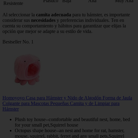
Plástico
Baja
Alta
Muy Alta
Resistente
Al seleccionar la
camita adecuada
para tu hámster, es importante
considerar sus
necesidades
y preferencias individuales. Ten en
cuenta su comportamiento y hábitos para garantizar que elijas la
opción que mejor se adapte a su estilo de vida.
Bestseller No. 1
Homoyoyo Casa para Hámster y Nido de Algodón Forma de Jaula
Colgante para Mascotas Pequeñas Camita y de Limpiar para
Hámster
Plush toy house--comfortable and beautiful nest, home, bed
for your small pet,Squirrel house
Octopus shape house--an nest and home for rat, hamster,
mouse, squirrel, rabbit, ferret and any small pets,Squirrel