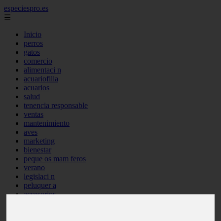
especiespro.es
☰
Inicio
perros
gatos
comercio
alimentaci n
acuariofilia
acuarios
salud
tenencia responsable
ventas
mantenimiento
aves
marketing
bienestar
peque os mam feros
verano
legislaci n
peluquer a
accesorios
peluquer a canina
complementos
consejos