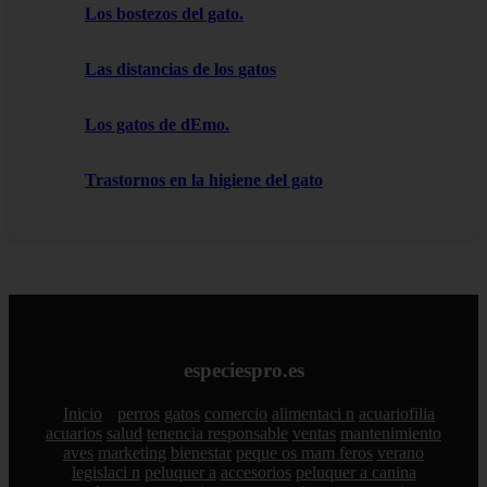
Los bostezos del gato.
Las distancias de los gatos
Los gatos de dEmo.
Trastornos en la higiene del gato
especiespro.es
Inicio
perros
gatos
comercio
alimentaci n
acuariofilia
acuarios
salud
tenencia responsable
ventas
mantenimiento
aves
marketing
bienestar
peque os mam feros
verano
legislaci n
peluquer a
accesorios
peluquer a canina