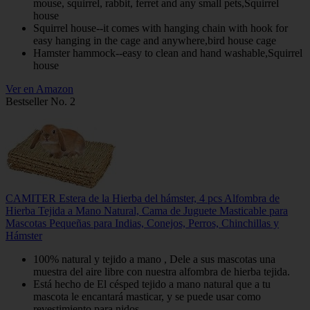
mouse, squirrel, rabbit, ferret and any small pets,Squirrel
house
Squirrel house--it comes with hanging chain with hook for
easy hanging in the cage and anywhere,bird house cage
Hamster hammock--easy to clean and hand washable,Squirrel
house
Ver en Amazon
Bestseller No. 2
CAMITER Estera de la Hierba del hámster, 4 pcs Alfombra de
Hierba Tejida a Mano Natural, Cama de Juguete Masticable para
Mascotas Pequeñas para Indias, Conejos, Perros, Chinchillas y
Hámster
100% natural y tejido a mano , Dele a sus mascotas una
muestra del aire libre con nuestra alfombra de hierba tejida.
Está hecho de El césped tejido a mano natural que a tu
mascota le encantará masticar, y se puede usar como
revestimiento para nidos.