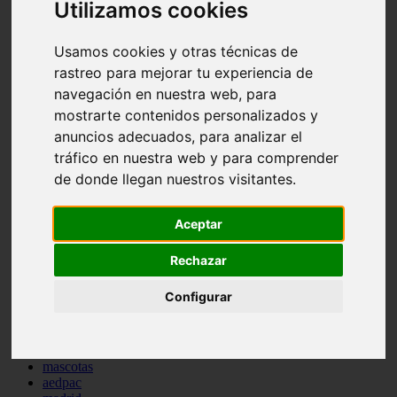
Utilizamos cookies
comportamiento
protagonistas
reptiles
Usamos cookies y otras técnicas de
abandono
rastreo para mejorar tu experiencia de
adopci n
navegación en nuestra web, para
ferias
higiene
mostrarte contenidos personalizados y
snacks
anuncios adecuados, para analizar el
acuario
tráfico en nuestra web y para comprender
iberzoo propet
comercios
de donde llegan nuestros visitantes.
estanques
viajar
conejos
Aceptar
cr a
navidad
Rechazar
especies invasoras
terapia asistida
Configurar
agua
peces
camas
econom a
mascotas
aedpac