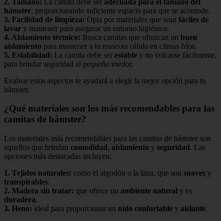
2.
Tamaño
:
La camita debe ser
adecuada para el tamaño del
hámster
, proporcionando suficiente espacio para que se acomode.
3.
Facilidad de limpieza
:
Opta por materiales que sean
fáciles de
lavar
y mantener para asegurar un entorno higiénico.
4.
Aislamiento térmico
:
Busca camitas que ofrezcan un
buen
aislamiento
para mantener a tu mascota cálida en climas fríos.
5.
Estabilidad
:
La camita debe ser
estable
y no volcarse fácilmente,
para brindar seguridad al pequeño roedor.
Evaluar estos aspectos te ayudará a elegir la mejor opción para tu
hámster.
¿Qué materiales son los más recomendables para las
camitas de hámster?
Los materiales más recomendables para las camitas de hámster son
aquellos que brindan
comodidad
,
aislamiento
y
seguridad
. Las
opciones más destacadas incluyen:
1.
Tejidos naturales
:
como el algodón o la lana, que son
suaves
y
transpirables
.
2.
Madera sin tratar
:
que ofrece un
ambiente natural
y es
duradera
.
3.
Heno
:
ideal para proporcionar un
nido confortable
y
aislante
.