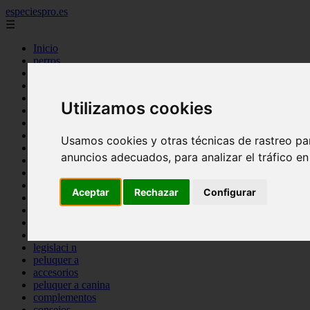
especiespro.es
☰
Inicio
perros
gatos
comercio
alimentaci n
Utilizamos cookies
acuariofilia
acuarios
salud
Usamos cookies y otras técnicas de rastreo pa
tenencia responsable
anuncios adecuados, para analizar el tráfico e
ventas
mantenimiento
aves
Aceptar
Rechazar
Configurar
marketing
bienestar
peque os mam feros
verano
legislaci n
peluquer a
accesorios
peluquer a canina
complementos
consejos