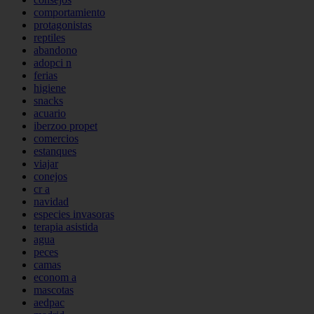
comportamiento
protagonistas
reptiles
abandono
adopci n
ferias
higiene
snacks
acuario
iberzoo propet
comercios
estanques
viajar
conejos
cr a
navidad
especies invasoras
terapia asistida
agua
peces
camas
econom a
mascotas
aedpac