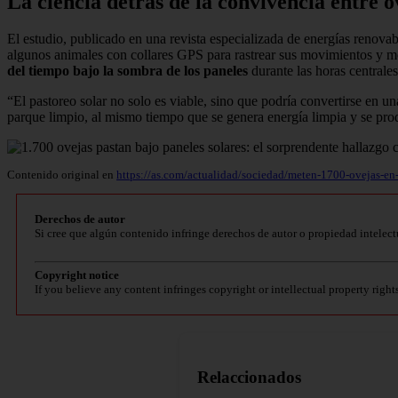
La ciencia detrás de la convivencia entre o
El estudio, publicado en una revista especializada de energías renova
algunos animales con collares GPS para rastrear sus movimientos y m
del tiempo bajo la sombra de los paneles
durante las horas centrales
“El pastoreo solar no solo es viable, sino que podría convertirse en un
parque limpio, al mismo tiempo que se genera energía limpia y se pro
Contenido original en
https://as.com/actualidad/sociedad/meten-1700-ovejas-en-
Derechos de autor
Si cree que algún contenido infringe derechos de autor o propiedad intelect
Copyright notice
If you believe any content infringes copyright or intellectual property right
Relaccionados