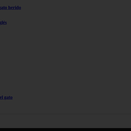
gato herido
glés
el gato