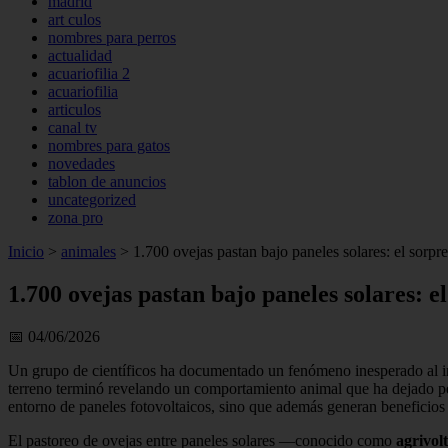
madrid
art culos
nombres para perros
actualidad
acuariofilia 2
acuariofilia
articulos
canal tv
nombres para gatos
novedades
tablon de anuncios
uncategorized
zona pro
Inicio
>
animales
>
1.700 ovejas pastan bajo paneles solares: el sorpr
1.700 ovejas pastan bajo paneles solares: e
📅 04/06/2026
Un grupo de científicos ha documentado un fenómeno inesperado al in
terreno terminó revelando un comportamiento animal que ha dejado perp
entorno de paneles fotovoltaicos, sino que además generan beneficios
El pastoreo de ovejas entre paneles solares —conocido como
agrivol