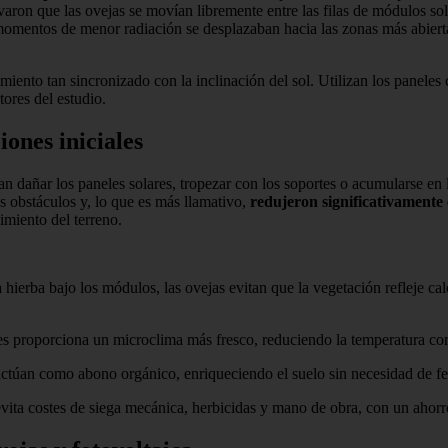
aron que las ovejas se movían libremente entre las filas de módulos sol
momentos de menor radiación se desplazaban hacia las zonas más abiertas
iento tan sincronizado con la inclinación del sol. Utilizan los panele
tores del estudio.
ones iniciales
eran dañar los paneles solares, tropezar con los soportes o acumularse e
s obstáculos y, lo que es más llamativo,
redujeron significativamente 
imiento del terreno.
la hierba bajo los módulos, las ovejas evitan que la vegetación refleje ca
les proporciona un microclima más fresco, reduciendo la temperatura cor
 actúan como abono orgánico, enriqueciendo el suelo sin necesidad de fer
 evita costes de siega mecánica, herbicidas y mano de obra, con un aho