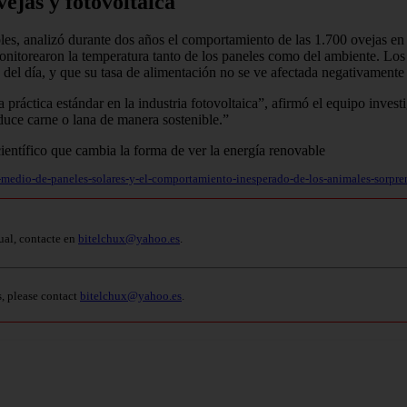
vejas y fotovoltaica
bles, analizó durante dos años el comportamiento de las 1.700 ovejas en
onitorearon la temperatura tanto de los paneles como del ambiente. Lo
 del día, y que su tasa de alimentación no se ve afectada negativamente p
a práctica estándar en la industria fotovoltaica”, afirmó el equipo inves
duce carne o lana de manera sostenible.”
medio-de-paneles-solares-y-el-comportamiento-inesperado-de-los-animales-sorpren
ual, contacte en
bitelchux@yahoo.es
.
s, please contact
bitelchux@yahoo.es
.