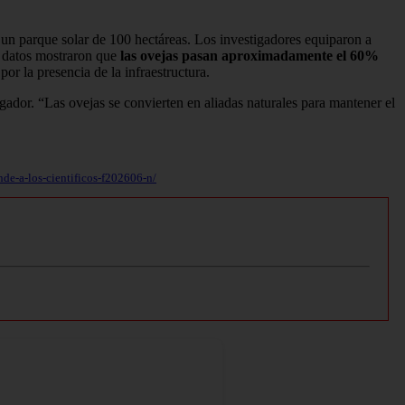
 un parque solar de 100 hectáreas. Los investigadores equiparon a
s datos mostraron que
las ovejas pasan aproximadamente el 60%
or la presencia de la infraestructura.
tigador. “Las ovejas se convierten en aliadas naturales para mantener el
de-a-los-cientificos-f202606-n/