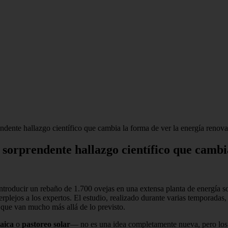
endente hallazgo científico que cambia la forma de ver la energía renov
l sorprendente hallazgo científico que camb
troducir un rebaño de 1.700 ovejas en una extensa planta de energía 
lejos a los expertos. El estudio, realizado durante varias temporadas,
 que van mucho más allá de lo previsto.
taica
o
pastoreo solar
— no es una idea completamente nueva, pero los 