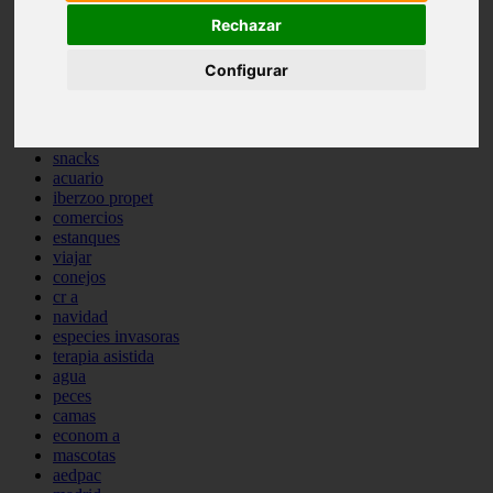
comportamiento
Rechazar
protagonistas
reptiles
Configurar
abandono
adopci n
ferias
higiene
snacks
acuario
iberzoo propet
comercios
estanques
viajar
conejos
cr a
navidad
especies invasoras
terapia asistida
agua
peces
camas
econom a
mascotas
aedpac