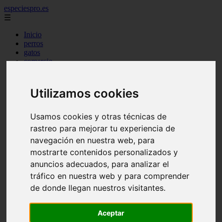
especiespro.es
☰
Inicio
perros
gatos
comercio
alimentaci n
acuariofilia
acuarios
Utilizamos cookies
salud
tenencia responsable
ventas
Usamos cookies y otras técnicas de
mantenimiento
rastreo para mejorar tu experiencia de
aves
navegación en nuestra web, para
marketing
bienestar
mostrarte contenidos personalizados y
peque os mam feros
anuncios adecuados, para analizar el
verano
tráfico en nuestra web y para comprender
legislaci n
peluquer a
de donde llegan nuestros visitantes.
accesorios
peluquer a canina
complementos
Aceptar
consejos