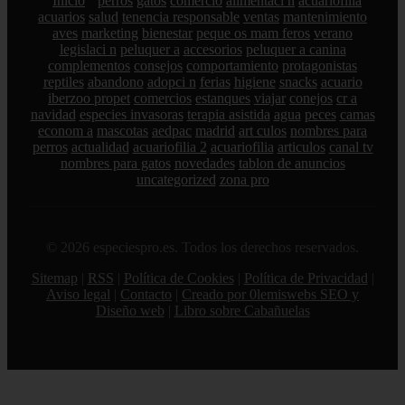
Inicio
perros
gatos
comercio
alimentaci n
acuariofilia
acuarios
salud
tenencia responsable
ventas
mantenimiento
aves
marketing
bienestar
peque os mam feros
verano
legislaci n
peluquer a
accesorios
peluquer a canina
complementos
consejos
comportamiento
protagonistas
reptiles
abandono
adopci n
ferias
higiene
snacks
acuario
iberzoo propet
comercios
estanques
viajar
conejos
cr a
navidad
especies invasoras
terapia asistida
agua
peces
camas
econom a
mascotas
aedpac
madrid
art culos
nombres para
perros
actualidad
acuariofilia 2
acuariofilia
articulos
canal tv
nombres para gatos
novedades
tablon de anuncios
uncategorized
zona pro
© 2026 especiespro.es. Todos los derechos reservados.
Sitemap
|
RSS
|
Política de Cookies
|
Política de Privacidad
|
Aviso legal
|
Contacto
|
Creado por 0lemiswebs SEO y
Diseño web
|
Libro sobre Cabañuelas