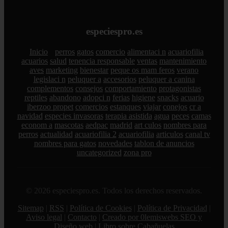
especiespro.es
Inicio
perros
gatos
comercio
alimentaci n
acuariofilia
acuarios
salud
tenencia responsable
ventas
mantenimiento
aves
marketing
bienestar
peque os mam feros
verano
legislaci n
peluquer a
accesorios
peluquer a canina
complementos
consejos
comportamiento
protagonistas
reptiles
abandono
adopci n
ferias
higiene
snacks
acuario
iberzoo propet
comercios
estanques
viajar
conejos
cr a
navidad
especies invasoras
terapia asistida
agua
peces
camas
econom a
mascotas
aedpac
madrid
art culos
nombres para
perros
actualidad
acuariofilia 2
acuariofilia
articulos
canal tv
nombres para gatos
novedades
tablon de anuncios
uncategorized
zona pro
© 2026 especiespro.es. Todos los derechos reservados.
Sitemap
|
RSS
|
Política de Cookies
|
Política de Privacidad
|
Aviso legal
|
Contacto
|
Creado por 0lemiswebs SEO y
Diseño web
|
Libro sobre Cabañuelas