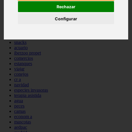
comportamiento
Rechazar
protagonistas
reptiles
Configurar
abandono
adopci n
ferias
higiene
snacks
acuario
iberzoo propet
comercios
estanques
viajar
conejos
cr a
navidad
especies invasoras
terapia asistida
agua
peces
camas
econom a
mascotas
aedpac