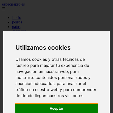
especiespro.es
☰
Inicio
perros
gatos
comercio
alimentaci n
acuariofilia
acuarios
Utilizamos cookies
salud
tenencia responsable
ventas
Usamos cookies y otras técnicas de
mantenimiento
rastreo para mejorar tu experiencia de
aves
navegación en nuestra web, para
marketing
bienestar
mostrarte contenidos personalizados y
peque os mam feros
anuncios adecuados, para analizar el
verano
tráfico en nuestra web y para comprender
legislaci n
peluquer a
de donde llegan nuestros visitantes.
accesorios
peluquer a canina
complementos
Aceptar
consejos