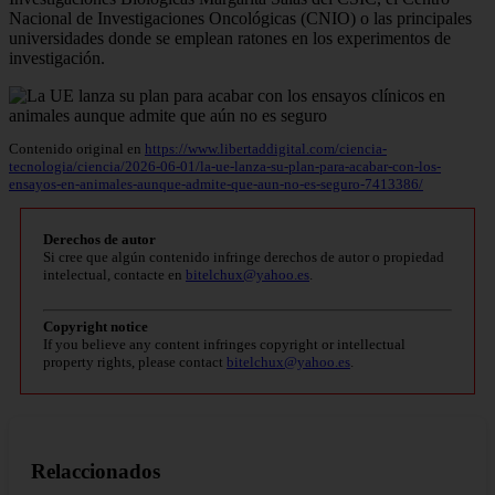
Nacional de Investigaciones Oncológicas (CNIO) o las principales
universidades donde se emplean ratones en los experimentos de
investigación.
Contenido original en
https://www.libertaddigital.com/ciencia-
tecnologia/ciencia/2026-06-01/la-ue-lanza-su-plan-para-acabar-con-los-
ensayos-en-animales-aunque-admite-que-aun-no-es-seguro-7413386/
Derechos de autor
Si cree que algún contenido infringe derechos de autor o propiedad
intelectual, contacte en
bitelchux@yahoo.es
.
Copyright notice
If you believe any content infringes copyright or intellectual
property rights, please contact
bitelchux@yahoo.es
.
Relaccionados