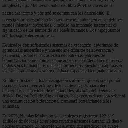
simplesâ€, dijo Mathevon, autor del libro â€œLas voces de la
naturaleza: cómo y por qué se comunican los animalesâ€. El
investigador ha estudiado la comunicación animal en aves, delfines,
monos, hienas y cocodrilos, e incluso ha intentado interpretar el
significado de los llantos de los bebés humanos. Los hipopótamos
son los siguientes en su lista.
Equipados con sofisticados sistemas de grabación, algoritmos de
aprendizaje automático y una enorme dosis de perseverancia y
paciencia, los bioacústicos están encontrando patrones de
comunicación entre animales que antes se consideraban exclusivos
de los seres humanos. Estos descubrimientos cuestionan algunas de
las ideas tradicionales sobre qué hace especial al lenguaje humano.
En última instancia, los investigadores afirman que no solo podrán
escuchar las conversaciones de los animales, sino también
desarrollar la capacidad de responderles, al estilo del personaje
ficticio Doctor Dolittle. Sin embargo, los expertos discrepan sobre si
una comunicación bidireccional terminará beneficiando a los
animales.
En 2023, Nicolas Mathevon y sus colegas registraron 122.619
chillidos de decenas de ratones rayados africanos durante 12 días y
noches utilizando 23 micrófonos distribuidos alrededor de cuatro