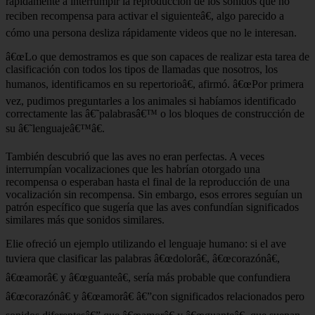
rápidamente a interrumpir la reproducción de los sonidos que no
reciben recompensa para activar el siguienteâ€, algo parecido a
cómo una persona desliza rápidamente videos que no le interesan.
â€œLo que demostramos es que son capaces de realizar esta tarea de
clasificación con todos los tipos de llamadas que nosotros, los
humanos, identificamos en su repertorioâ€, afirmó. â€œPor primera
vez, pudimos preguntarles a los animales si habíamos identificado
correctamente las â€˜palabrasâ€™ o los bloques de construcción de
su â€˜lenguajeâ€™â€.
También descubrió que las aves no eran perfectas. A veces
interrumpían vocalizaciones que les habrían otorgado una
recompensa o esperaban hasta el final de la reproducción de una
vocalización sin recompensa. Sin embargo, esos errores seguían un
patrón específico que sugería que las aves confundían significados
similares más que sonidos similares.
Elie ofreció un ejemplo utilizando el lenguaje humano: si el ave
tuviera que clasificar las palabras â€œdolorâ€, â€œcorazónâ€,
â€œamorâ€ y â€œguanteâ€, sería más probable que confundiera
â€œcorazónâ€ y â€œamorâ€ â€”con significados relacionados pero