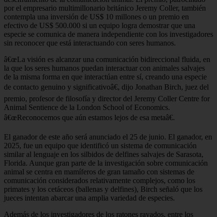
por el empresario multimillonario británico Jeremy Coller, también
contempla una inversión de US$ 10 millones o un premio en
efectivo de US$ 500.000 si un equipo logra demostrar que una
especie se comunica de manera independiente con los investigadores
sin reconocer que está interactuando con seres humanos.
â€œLa visión es alcanzar una comunicación bidireccional fluida, en
la que los seres humanos puedan interactuar con animales salvajes
de la misma forma en que interactúan entre sí, creando una especie
de contacto genuino y significativoâ€, dijo Jonathan Birch, juez del
premio, profesor de filosofía y director del Jeremy Coller Centre for
Animal Sentience de la London School of Economics.
â€œReconocemos que aún estamos lejos de esa metaâ€.
El ganador de este año será anunciado el 25 de junio. El ganador, en
2025, fue un equipo que identificó un sistema de comunicación
similar al lenguaje en los silbidos de delfines salvajes de Sarasota,
Florida. Aunque gran parte de la investigación sobre comunicación
animal se centra en mamíferos de gran tamaño con sistemas de
comunicación considerados relativamente complejos, como los
primates y los cetáceos (ballenas y delfines), Birch señaló que los
jueces intentan abarcar una amplia variedad de especies.
Además de los investigadores de los ratones rayados, entre los