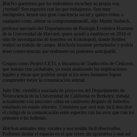
â€œNo queremos que los individuos escuchen su propia voz,
¿verdad? Son especies con las que trabajamos. Son muy
inteligentes, tienen una gran conciencia social y quiero evitar, a
cualquier costo, alterar su comportamientoâ€, dijo Martin Surbeck,
profesor asociado del Departamento de Biología Evolutiva Humana
de la Universidad de Harvard, quien ayudó a establecer en 2016 el
sitio de investigación de bonobos en Kokolopori, donde Berthet
realizó su trabajo de campo. â€œSería bastante perturbador y podría
tener consecuencias que realmente no podemos anticiparâ€.
Grupos como Project CETI, o Iniciativa de Traducción de Cetáceos,
que trabaja con cachalotes, ya están analizando las implicaciones
legales y éticas que podrían surgir si los seres humanos logran
comprender mejor la comunicación animal.
Julie Elie, científica asociada de proyectos del Departamento de
Neurociencia de la Universidad de California en Berkeley, trabaja
actualmente con pinzones cebra en cautiverio después de haberlos
estudiado en estado silvestre. Considera que será más fácil descifrar
el código de la comunicación entre especies con las aves que con los
primates o las ballenas.
â€œSon animales muy vocales y nos resulta fácil observarlos.
Podemos limitar el espacio en el que viven sin oprimirlos y aun así