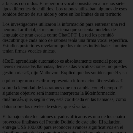
arbustos con nidos. El repertorio vocal consistía en al menos siete
tipos diferentes de chillidos. Los ratones utilizaban algunos de esos
sonidos dentro de sus nidos y otros en los límites de su territorio.
Los investigadores utilizaron la información para entrenar una red
neuronal artificial, el mismo sistema que sustenta modelos de
lenguaje de gran escala como ChatGPT. La red les permitió
descubrir que cada nido de ratones tenía una firma vocal específica.
Estudios posteriores revelaron que los ratones individuales también
tenían firmas vocales únicas.
â€œEl aprendizaje automático es absolutamente esencial porque
tienes demasiadas llamadas, demasiadas vocalizaciones; no puedes
gestionarlasâ€, dijo Mathevon. Explicó que los sonidos que él y su
equipo lograron descifrar representan información â€œestáticaâ€
sobre la identidad de los ratones que no cambia con el tiempo. El
siguiente objetivo será intentar interpretar la â€œinformación
dinámicaâ€ que, según cree, está codificada en las llamadas, como
datos sobre los niveles de estrés, que sí varían.
El trabajo sobre los ratones rayados africanos es uno de los cuatro
proyectos finalistas del Premio Dolittle de este año. El galardón
entrega US$ 100.000 para reconocer avances significativos en el
desciframiento de la comunicación animal. El premio, patrocinado