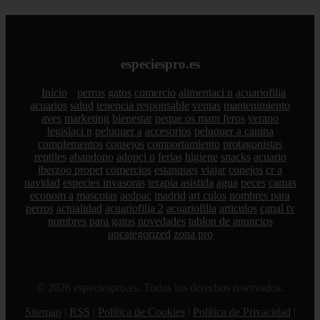
especiespro.es
Inicio
perros
gatos
comercio
alimentaci n
acuariofilia
acuarios
salud
tenencia responsable
ventas
mantenimiento
aves
marketing
bienestar
peque os mam feros
verano
legislaci n
peluquer a
accesorios
peluquer a canina
complementos
consejos
comportamiento
protagonistas
reptiles
abandono
adopci n
ferias
higiene
snacks
acuario
iberzoo propet
comercios
estanques
viajar
conejos
cr a
navidad
especies invasoras
terapia asistida
agua
peces
camas
econom a
mascotas
aedpac
madrid
art culos
nombres para
perros
actualidad
acuariofilia 2
acuariofilia
articulos
canal tv
nombres para gatos
novedades
tablon de anuncios
uncategorized
zona pro
© 2026 especiespro.es. Todos los derechos reservados.
Sitemap
|
RSS
|
Política de Cookies
|
Política de Privacidad
|