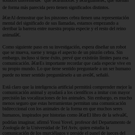
sonidos diferentesâ€” que â€œamorâ€ y â€œguanteâ€, que suenan
de forma más parecida pero tienen significados distintos.
â€œAl demostrar que los pinzones cebra tienen una representación
mental del significado de sus llamadas, estamos empezando a
derribar la barrera entre nuestra propia especie y el resto del reino
animalâ€.
Como siguiente paso en su investigación, espera diseñar un robot
que se mueva, suene y tenga el aspecto de un pinzón cebra. Sin
embargo, incluso si tiene éxito, prevé que existirán límites para esa
comunicación. â€œEs importante recordar que cada especie vive en
su propio mundo. Lo que tiene sentido preguntarle a un ser humano
puede no tener sentido preguntárselo a un aveâ€, señaló.
Está claro que la inteligencia artificial permitirá comprender mejor la
comunicación animal y ayudará a los científicos a imitar con mayor
precisión las vocalizaciones de los animales. Sin embargo, es mucho
menos seguro que estas herramientas permitan una comunicación
bidireccional con los animales de la forma en que muchos seres
humanos, inspirados por historias como â€œEl libro de la selvaâ€,
podrían imaginar, afirmó Yossi Yovel, profesor del Departamento de
Zoología de la Universidad de Tel Aviv, quien estudia la
comunicación de los murciélagos y preside el panel de jueces del