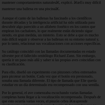
mantener comportamientos naturalesâ€, explicó. â€œEs muy difícil
mantener una ballena en una piscinaâ€.
Aunque el canto de las ballenas ha fascinado a los científicos
durante décadas y la inteligencia artificial ha sido utilizada para
descubrir algo parecido a un alfabeto fonético en los cantos que
emplean los cachalotes, lo que realmente están diciendo sigue
siendo, en gran medida, un misterio. Esto se debe a que es mucho
más difícil seguir y observar a las ballenas en su entorno natural y,
por lo tanto, relacionar sus vocalizaciones con acciones específicas.
Su catálogo coincidió con las llamadas documentadas en estado
silvestre por el fallecido ornitólogo Richard Zann. Sin embargo,
quería ir un paso más allá y saber si las propias aves coincidían con
su clasificación.
Para ello, diseñó un experimento con pinzones cebra entrenados
para picotear un botón. Cada vez que el botón era presionado,
sonaba una llamada diferente. El tipo de llamada que Elie quería
estudiar en un día determinado era recompensado con una semilla.
Por lo general, el ave comenzaba escuchando varias llamadas
completas hasta llegar a la vocalización recompensada. Después de
que esto ocurría varias veces, el pinzón cebra â€œaprende