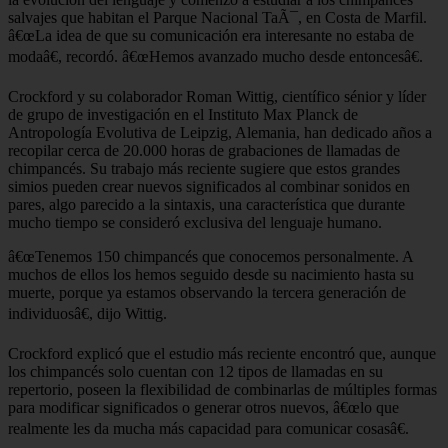
salvajes que habitan el Parque Nacional TaÃ¯, en Costa de Marfil.
â€œLa idea de que su comunicación era interesante no estaba de
modaâ€, recordó. â€œHemos avanzado mucho desde entoncesâ€.
Crockford y su colaborador Roman Wittig, científico sénior y líder
de grupo de investigación en el Instituto Max Planck de
Antropología Evolutiva de Leipzig, Alemania, han dedicado años a
recopilar cerca de 20.000 horas de grabaciones de llamadas de
chimpancés. Su trabajo más reciente sugiere que estos grandes
simios pueden crear nuevos significados al combinar sonidos en
pares, algo parecido a la sintaxis, una característica que durante
mucho tiempo se consideró exclusiva del lenguaje humano.
â€œTenemos 150 chimpancés que conocemos personalmente. A
muchos de ellos los hemos seguido desde su nacimiento hasta su
muerte, porque ya estamos observando la tercera generación de
individuosâ€, dijo Wittig.
Crockford explicó que el estudio más reciente encontró que, aunque
los chimpancés solo cuentan con 12 tipos de llamadas en su
repertorio, poseen la flexibilidad de combinarlas de múltiples formas
para modificar significados o generar otros nuevos, â€œlo que
realmente les da mucha más capacidad para comunicar cosasâ€.