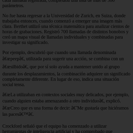
cada llamada registrada, completaba una lista de más de 300
parámetros.
No fue hasta regresar a la Universidad de Zurich, en Suiza, donde
trabajaba entonces, cuando comenzó a emerger una imagen más
clara. Berthet utilizó una técnica matemática para analizar cientos de
horas de grabaciones. Registró 700 llamadas de distintos bonobos y
creó un mapa visual de llamadas individuales y combinadas para
investigar su significado.
Por ejemplo, descubrió que cuando una llamada denominada
â€œpeepâ€, utilizada para sugerir una acción, se combina con un
â€œsilbidoâ€, que por sí solo ayuda a mantener unido al grupo
durante los desplazamientos, la combinación adquiere un significado
completamente diferente. En lugar de eso, indica una situación
social tensa.
â€œLa utilizaban en contextos sociales muy delicados, por ejemplo,
cuando alguien estaba amenazando a otro individuoâ€, explicó.
â€œCreo que es una forma de decir: â€˜Me gustaría que hiciéramos
las pacesâ€™â€.
Crockford señaló que el equipo ha comenzado a utilizar
herramientas de inteligencia artificial y ha comprobado que