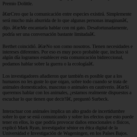
Premio Dolittle.
â€œCreo que la comunicación entre especies existirá. Simplemente
será mucho más aburrida de lo que algunas personas imaginanâ€,
dijo. â€œMe encantaría hablar con mi gato. Desafortunadamente,
podría ser una conversación bastante limitadaâ€.
Berthet coincidió. â€œNo son como nosotros. Tienen necesidades e
intereses diferentes. Por eso es muy poco probable que, incluso si
algún día logramos establecer esta comunicación bidireccional,
podamos hablar sobre la guerra o la ecologíaâ€.
Los investigadores añadieron que también es posible que a los
humanos no les guste lo que oigan, sobre todo cuando se trata de
animales domesticados, mascotas o animales en cautiverio. â€œSi
queremos hablar con los animales, ¿estamos realmente dispuestos a
escuchar lo que tienen que decir?â€, preguntó Surbeck.
Interactuar con animales implica un alto grado de incertidumbre
sobre lo que se está comunicando y sobre los efectos que esto puede
tener en ellos, lo que podría provocar daños emocionales o físicos,
explicó Mark Ryan, investigador sénior en ética digital de la
Universidad e Investigación de Wageningen, en los Países Bajos.