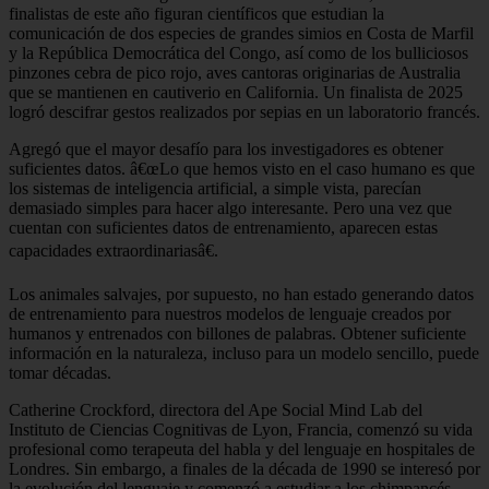
finalistas de este año figuran científicos que estudian la
comunicación de dos especies de grandes simios en Costa de Marfil
y la República Democrática del Congo, así como de los bulliciosos
pinzones cebra de pico rojo, aves cantoras originarias de Australia
que se mantienen en cautiverio en California. Un finalista de 2025
logró descifrar gestos realizados por sepias en un laboratorio francés.
Agregó que el mayor desafío para los investigadores es obtener
suficientes datos. â€œLo que hemos visto en el caso humano es que
los sistemas de inteligencia artificial, a simple vista, parecían
demasiado simples para hacer algo interesante. Pero una vez que
cuentan con suficientes datos de entrenamiento, aparecen estas
capacidades extraordinariasâ€.
Los animales salvajes, por supuesto, no han estado generando datos
de entrenamiento para nuestros modelos de lenguaje creados por
humanos y entrenados con billones de palabras. Obtener suficiente
información en la naturaleza, incluso para un modelo sencillo, puede
tomar décadas.
Catherine Crockford, directora del Ape Social Mind Lab del
Instituto de Ciencias Cognitivas de Lyon, Francia, comenzó su vida
profesional como terapeuta del habla y del lenguaje en hospitales de
Londres. Sin embargo, a finales de la década de 1990 se interesó por
la evolución del lenguaje y comenzó a estudiar a los chimpancés