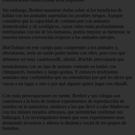
Sin embargo, Berthet mantiene dudas sobre si los beneficios de
hablar con los animales superarían los posibles riesgos. Aunque
considera que la capacidad de comunicarse con animales
domesticados y de zoológicos, cuyas vidas están profundamente
entrelazadas con las de los humanos, podría mejorar su bienestar, se
muestra menos convencida respecto a los animales salvajes.
â€œTrabajo en este campo para comprender a los animales y,
obviamente, sería un sueño poder hablar con ellos, pero creo que
debemos ser muy cautelososâ€, afirmó. â€œMe preocuparía que
termináramos con un tipo de turismo centrado en hablar con
chimpancés, bonobos y luego gorilas. Y entonces tendríamos
animales muy confundidos que no entenderían por qué les dicen que
vayan a un lugar u otro o por qué alguien quiere jugar con ellosâ€.
Con estas preocupaciones en mente, Berthet y sus colegas son
cautelosos a la hora de realizar experimentos de reproducción de
sonidos en la naturaleza, similares a los que llevó a cabo Mathevon
con los ratones rayados africanos, que permitirían confirmar sus
hallazgos. Los investigadores temen que esos experimentos sean
demasiado invasivos y alteren la dinámica social de los grupos de
bonobos.