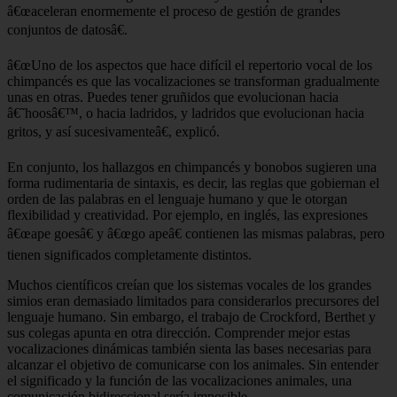
â€œaceleran enormemente el proceso de gestión de grandes
conjuntos de datosâ€.
â€œUno de los aspectos que hace difícil el repertorio vocal de los
chimpancés es que las vocalizaciones se transforman gradualmente
unas en otras. Puedes tener gruñidos que evolucionan hacia
â€˜hoosâ€™, o hacia ladridos, y ladridos que evolucionan hacia
gritos, y así sucesivamenteâ€, explicó.
En conjunto, los hallazgos en chimpancés y bonobos sugieren una
forma rudimentaria de sintaxis, es decir, las reglas que gobiernan el
orden de las palabras en el lenguaje humano y que le otorgan
flexibilidad y creatividad. Por ejemplo, en inglés, las expresiones
â€œape goesâ€ y â€œgo apeâ€ contienen las mismas palabras, pero
tienen significados completamente distintos.
Muchos científicos creían que los sistemas vocales de los grandes
simios eran demasiado limitados para considerarlos precursores del
lenguaje humano. Sin embargo, el trabajo de Crockford, Berthet y
sus colegas apunta en otra dirección. Comprender mejor estas
vocalizaciones dinámicas también sienta las bases necesarias para
alcanzar el objetivo de comunicarse con los animales. Sin entender
el significado y la función de las vocalizaciones animales, una
comunicación bidireccional sería imposible.