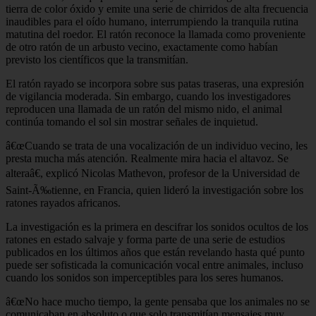
tierra de color óxido y emite una serie de chirridos de alta frecuencia
inaudibles para el oído humano, interrumpiendo la tranquila rutina
matutina del roedor. El ratón reconoce la llamada como proveniente
de otro ratón de un arbusto vecino, exactamente como habían
previsto los científicos que la transmitían.
El ratón rayado se incorpora sobre sus patas traseras, una expresión
de vigilancia moderada. Sin embargo, cuando los investigadores
reproducen una llamada de un ratón del mismo nido, el animal
continúa tomando el sol sin mostrar señales de inquietud.
â€œCuando se trata de una vocalización de un individuo vecino, les
presta mucha más atención. Realmente mira hacia el altavoz. Se
alteraâ€, explicó Nicolas Mathevon, profesor de la Universidad de
Saint-Ã‰tienne, en Francia, quien lideró la investigación sobre los
ratones rayados africanos.
La investigación es la primera en descifrar los sonidos ocultos de los
ratones en estado salvaje y forma parte de una serie de estudios
publicados en los últimos años que están revelando hasta qué punto
puede ser sofisticada la comunicación vocal entre animales, incluso
cuando los sonidos son imperceptibles para los seres humanos.
â€œNo hace mucho tiempo, la gente pensaba que los animales no se
comunicaban en absoluto o que solo transmitían mensajes muy