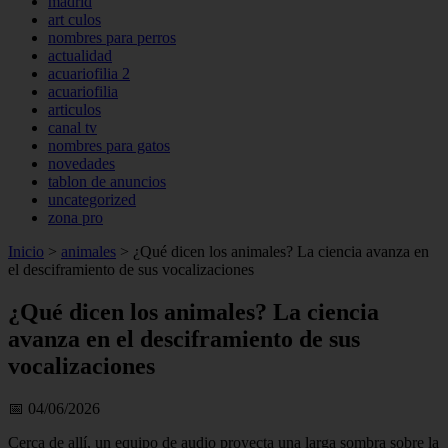
madrid
art culos
nombres para perros
actualidad
acuariofilia 2
acuariofilia
articulos
canal tv
nombres para gatos
novedades
tablon de anuncios
uncategorized
zona pro
Inicio
>
animales
>
¿Qué dicen los animales? La ciencia avanza en
el desciframiento de sus vocalizaciones
¿Qué dicen los animales? La ciencia
avanza en el desciframiento de sus
vocalizaciones
📅 04/06/2026
Cerca de allí, un equipo de audio proyecta una larga sombra sobre la