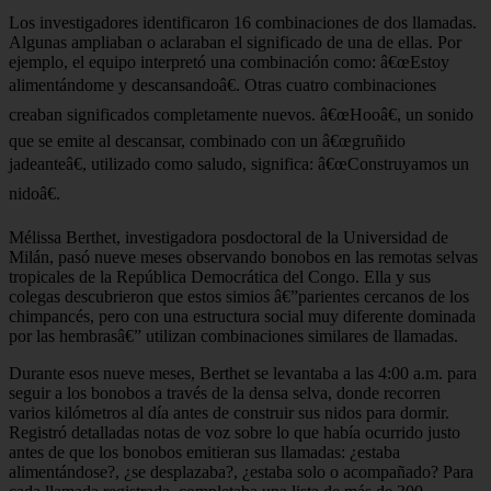
Los investigadores identificaron 16 combinaciones de dos llamadas.
Algunas ampliaban o aclaraban el significado de una de ellas. Por
ejemplo, el equipo interpretó una combinación como: â€œEstoy
alimentándome y descansandoâ€. Otras cuatro combinaciones
creaban significados completamente nuevos. â€œHooâ€, un sonido
que se emite al descansar, combinado con un â€œgruñido
jadeanteâ€, utilizado como saludo, significa: â€œConstruyamos un
nidoâ€.
Mélissa Berthet, investigadora posdoctoral de la Universidad de
Milán, pasó nueve meses observando bonobos en las remotas selvas
tropicales de la República Democrática del Congo. Ella y sus
colegas descubrieron que estos simios â€”parientes cercanos de los
chimpancés, pero con una estructura social muy diferente dominada
por las hembrasâ€” utilizan combinaciones similares de llamadas.
Durante esos nueve meses, Berthet se levantaba a las 4:00 a.m. para
seguir a los bonobos a través de la densa selva, donde recorren
varios kilómetros al día antes de construir sus nidos para dormir.
Registró detalladas notas de voz sobre lo que había ocurrido justo
antes de que los bonobos emitieran sus llamadas: ¿estaba
alimentándose?, ¿se desplazaba?, ¿estaba solo o acompañado? Para