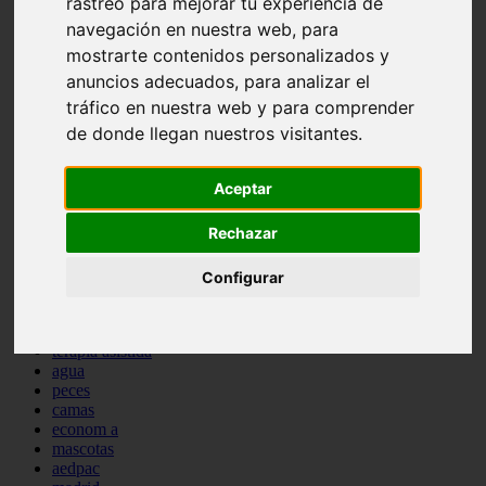
rastreo para mejorar tu experiencia de
comportamiento
navegación en nuestra web, para
protagonistas
mostrarte contenidos personalizados y
reptiles
abandono
anuncios adecuados, para analizar el
adopci n
tráfico en nuestra web y para comprender
ferias
de donde llegan nuestros visitantes.
higiene
snacks
acuario
Aceptar
iberzoo propet
comercios
Rechazar
estanques
viajar
conejos
Configurar
cr a
navidad
especies invasoras
terapia asistida
agua
peces
camas
econom a
mascotas
aedpac