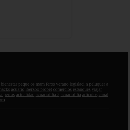
bienestar
peque os mam feros
verano
legislaci n
peluquer a
nacks
acuario
iberzoo propet
comercios
estanques
viajar
a perros
actualidad
acuariofilia 2
acuariofilia
articulos
canal
pro