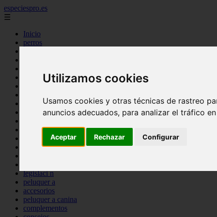
especiespro.es
☰
Inicio
perros
gatos
comercio
alimentaci n
Utilizamos cookies
acuariofilia
acuarios
salud
Usamos cookies y otras técnicas de rastreo pa
tenencia responsable
anuncios adecuados, para analizar el tráfico e
ventas
mantenimiento
aves
Aceptar
Rechazar
Configurar
marketing
bienestar
peque os mam feros
verano
legislaci n
peluquer a
accesorios
peluquer a canina
complementos
consejos