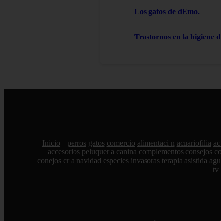
Los gatos de dEmo.
Trastornos en la higiene d
Inicio
perros
gatos
comercio
alimentaci n
acuariofilia
ac
accesorios
peluquer a canina
complementos
consejos
c
conejos
cr a
navidad
especies invasoras
terapia asistida
agu
tv