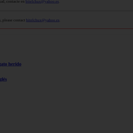
ual, contacte en
bitelchux@yahoo.es
.
s, please contact
bitelchux@yahoo.es
.
gato herido
glés