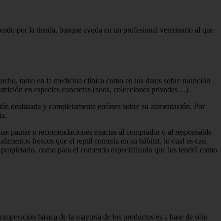
ado por la tienda, busque ayuda en un profesional veterinario al que
o, tanto en la medicina clínica como en los datos sobre nutrición
utrición en especies concretas (zoos, colecciones privadas…).
ción desfasada y completamente errónea sobre su alimentación. Por
ia.
unas pautas o recomendaciones exactas al comprador o al responsable
imentos frescos que el reptil comería en su hábitat, lo cual es casi
u propietario, como para el comercio especializado que los tendrá como
composición básica de la mayoría de los productos es a base de sólo