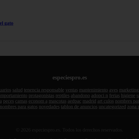
el gato
especiespro.es
uarios
salud
tenencia responsable
ventas
mantenimiento
aves
marketing
omportamiento
protagonistas
reptiles
abandono
adopci n
ferias
higiene
s
a
peces
camas
econom a
mascotas
aedpac
madrid
art culos
nombres par
nombres para gatos
novedades
tablon de anuncios
uncategorized
zona 
© 2026 especiespro.es. Todos los derechos reservados.