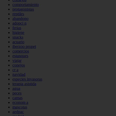
comportamiento
protagonistas
reptiles
abandono
adopci n
ferias
higiene
snacks
acuario
iberzoo propet
comercios
estanques
viajar
conejos
cr a
navidad
especies invasoras
terapia asistida
agua
peces
camas
econom a
mascotas
aedpac