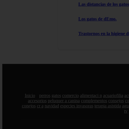
Las distancias de los gatos
Los gatos de dEmo.
Trastornos en la higiene d
Inicio
perros
gatos
comercio
alimentaci n
acuariofilia
ac
accesorios
peluquer a canina
complementos
consejos
c
conejos
cr a
navidad
especies invasoras
terapia asistida
agu
tv