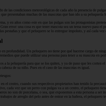
do de las condiciones meteorológicas de cada año la presencia de pulg
as que presentaban muchas de las mascotas que han ido a su peluquería h
ema, y en años como este en que las pulgas son las protagonistas prete
l. Gran error: una cosa es que tener masco­ta sea un tema nuevo para el p
as pestañas y que el peluquero se lo entregue impoluto, y así cada vez q
al
lo en pro­fundidad. Un peluquero no tiene por qué hacerse cargo de ningú
emedios que puede utilizar una per­sona para tener a su mascota en perf
arlos a la peluquería para que se los quiten, y ya de paso que les corten
la cabeza de su niño. Pues en el caso de las mascotas es igual.
riesgos:
 en el centro, cuando sus respectivos pro­pietarios han tenido la precauc
tivo, cada vez que un perro con pulgas va a un centro, el peluquero tiene
ros no son de porcelana, o sea, que exponemos a esta persona a ser inf
bajos de arreglo del pelo antes de entrar en la bañera, el peluquero ten