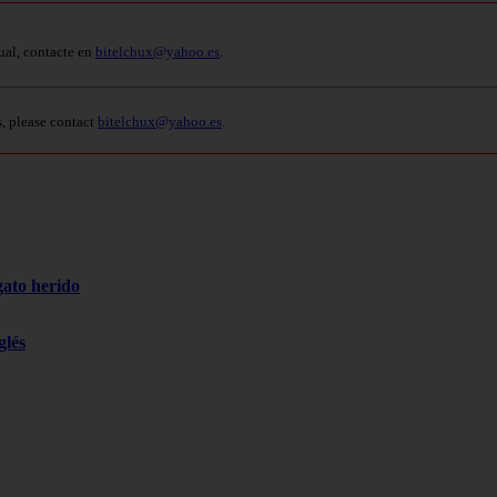
ual, contacte en
bitelchux@yahoo.es
.
s, please contact
bitelchux@yahoo.es
.
gato herido
glés