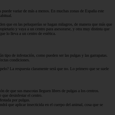
as puede variar de más a menos. En muchas zonas de Espa­ña este
abitual.
nden que en las pe­luquerías se hagan milagros, de manera que más que
ropietario y vaya a un centro para asesorarse, y otra muy distinta que
ue lo lleva a un centro de estética.
n tipo de in­festación, como pueden ser las pulgas y las garrapatas.
ec­tas condiciones.
 el pelo? La respuesta claramente será que no. Lo primero que se suele
ión de que sus mascotas lleguen libres de pulgas a los centros.
 que desin­festar el centro.
estada por pul­gas.
drá que apli­car insecticida en el cuerpo del ani­mal, cosa que se