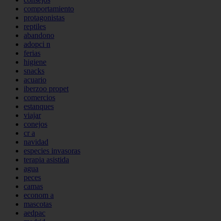
comportamiento
protagonistas
reptiles
abandono
adopci n
ferias
higiene
snacks
acuario
iberzoo propet
comercios
estanques
viajar
conejos
cr a
navidad
especies invasoras
terapia asistida
agua
peces
camas
econom a
mascotas
aedpac