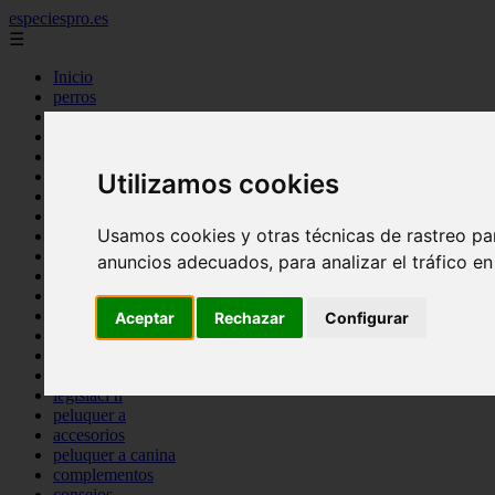
especiespro.es
☰
Inicio
perros
gatos
comercio
alimentaci n
acuariofilia
Utilizamos cookies
acuarios
salud
Usamos cookies y otras técnicas de rastreo pa
tenencia responsable
ventas
anuncios adecuados, para analizar el tráfico e
mantenimiento
aves
marketing
Aceptar
Rechazar
Configurar
bienestar
peque os mam feros
verano
legislaci n
peluquer a
accesorios
peluquer a canina
complementos
consejos