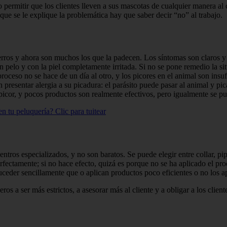
 per­mitir que los clientes lleven a sus mas­cotas de cualquier manera al
ue se le explique la problemá­tica hay que saber decir “no” al trabajo.
ros y ahora son muchos los que la padecen. Los sínto­mas son claros y r
 sin pelo y con la piel completamente irritada. Si no se pone remedio la 
oceso no se hace de un día al otro, y los picores en el animal son insuf
e­sentar alergia a su picadura: el parásito puede pasar al animal y picar
y picor, y pocos productos son realmente efectivos, pero igual­mente se 
 en tu peluquería?
Clic para tuitear
­tros especializados, y no son baratos. Se puede elegir entre collar, pi
 perfectamente; si no hace efecto, quizá es porque no se ha apli­cado el p
uceder sencillamente que o aplican productos poco eficientes o no los ap
os a ser más estrictos, a asesorar más al cliente y a obligar a los clien