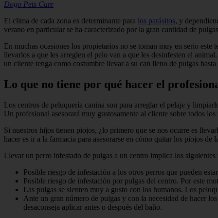
Dogo Pets Care
El clima de cada zona es determinante para
los parásitos
, y dependien
verano en particular se ha carac­terizado por la gran cantidad de pulg
En muchas ocasiones los propietarios no se toman muy en serio este t
llevarlos a que les arreglen el pelo van a que les desinfesten el anima
un cliente tenga como costumbre llevar a su can lleno de pulgas hasta l
Lo que no tiene por qué hacer el profesion
Los centros de peluquería canina son para arreglar el pelaje y limpiar
Un profesional asesorará muy gustosamente al cliente sobre todos los r
Si nuestros hijos tienen piojos, ¿lo pri­mero que se nos ocurre es llev
hacer es ir a la far­macia para asesorarse en cómo quitar los piojos de 
Llevar un perro infestado de pulgas a un centro implica los siguientes 
Posible riesgo de infestación a los otros perros que pueden estar
Posible riesgo de infestación por pul­gas del centro. Por este mo
Las pulgas se sienten muy a gusto con los humanos. Los peluque
Ante un gran número de pulgas y con la necesidad de hacer los tra
desaconseja aplicar antes o después del baño.