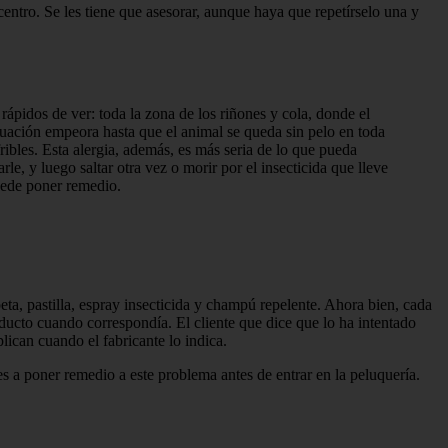
 centro. Se les tiene que asesorar, aunque haya que repetírselo una y
ápidos de ver: toda la zona de los riñones y cola, donde el
situación empeora hasta que el animal se queda sin pelo en toda
ri­bles. Esta alergia, además, es más seria de lo que pueda
le, y luego saltar otra vez o morir por el insecticida que lleve
puede poner remedio.
peta, pastilla, espray insecticida y champú repelente. Ahora bien, cada
roducto cuando correspondía. El cliente que dice que lo ha intentado
lican cuando el fabricante lo indica.
tes a poner remedio a este problema antes de entrar en la peluquería.