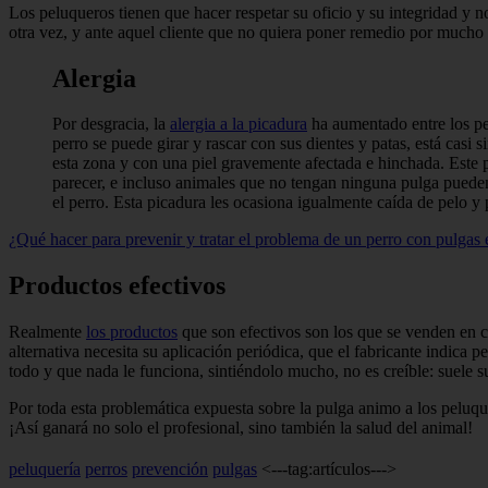
Los peluqueros tienen que hacer res­petar su oficio y su integridad y no
otra vez, y ante aquel cliente que no quiera poner remedio por mucho q
Alergia
Por desgracia, la
alergia a la picadura
ha aumentado entre los per
perro se puede girar y rascar con sus dientes y patas, está casi
esta zona y con una piel gravemente afec­tada e hinchada. Este pr
parecer, e incluso animales que no tengan ninguna pulga pueden pr
el perro. Esta picadura les oca­siona igualmente caída de pelo 
¿Qué hacer para prevenir y tratar el problema de un perro con pulgas
Productos efectivos
Realmente
los productos
que son efectivos son los que se venden en cen
alternativa necesita su aplicación periódica, que el fabri­cante indica
todo y que nada le funciona, sintiéndo­lo mucho, no es creíble: suele s
Por toda esta problemática expuesta sobre la pulga animo a los peluquer
¡Así ganará no solo el profesional, sino también la salud del animal!
peluquería
perros
prevención
pulgas
<---tag:artículos--->