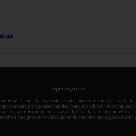
el gato
especiespro.es
uarios
salud
tenencia responsable
ventas
mantenimiento
aves
marketing
omportamiento
protagonistas
reptiles
abandono
adopci n
ferias
higiene
s
a
peces
camas
econom a
mascotas
aedpac
madrid
art culos
nombres par
nombres para gatos
novedades
tablon de anuncios
uncategorized
zona 