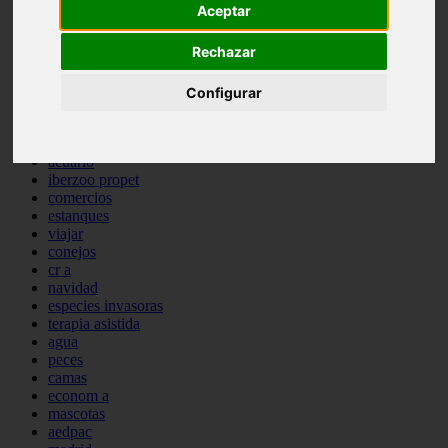
Aceptar
comportamiento
protagonistas
Rechazar
reptiles
abandono
adopci n
Configurar
ferias
higiene
snacks
acuario
iberzoo propet
comercios
estanques
viajar
conejos
cr a
navidad
especies invasoras
terapia asistida
agua
peces
camas
econom a
mascotas
aedpac