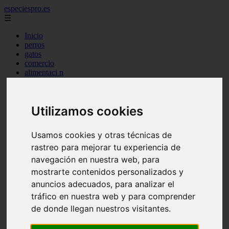
especiespro.es
☰
Inicio
perros
gatos
comercio
alimentaci n
acuariofilia
acuarios
salud
Utilizamos cookies
tenencia responsable
ventas
mantenimiento
Usamos cookies y otras técnicas de
aves
marketing
rastreo para mejorar tu experiencia de
bienestar
navegación en nuestra web, para
peque os mam feros
mostrarte contenidos personalizados y
verano
legislaci n
anuncios adecuados, para analizar el
peluquer a
tráfico en nuestra web y para comprender
accesorios
de donde llegan nuestros visitantes.
peluquer a canina
complementos
consejos