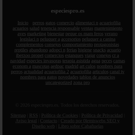
especiespro.es
Inicio
perros
gatos
comercio
alimentaci n
acuariofilia
acuarios
salud
tenencia responsable
ventas
mantenimiento
aves
marketing
bienestar
peque os mam feros
verano
legislaci n
peluquer a
accesorios
peluquer a canina
complementos
consejos
comportamiento
protagonistas
reptiles
abandono
adopci n
ferias
higiene
snacks
acuario
iberzoo propet
comercios
estanques
viajar
conejos
cr a
navidad
especies invasoras
terapia asistida
agua
peces
camas
econom a
mascotas
aedpac
madrid
art culos
nombres para
perros
actualidad
acuariofilia 2
acuariofilia
articulos
canal tv
nombres para gatos
novedades
tablon de anuncios
uncategorized
zona pro
© 2026 especiespro.es. Todos los derechos reservados.
Sitemap
|
RSS
|
Política de Cookies
|
Política de Privacidad
|
Aviso legal
|
Contacto
|
Creado por 0lemiswebs SEO y
Diseño web
|
Libro sobre Cabañuelas