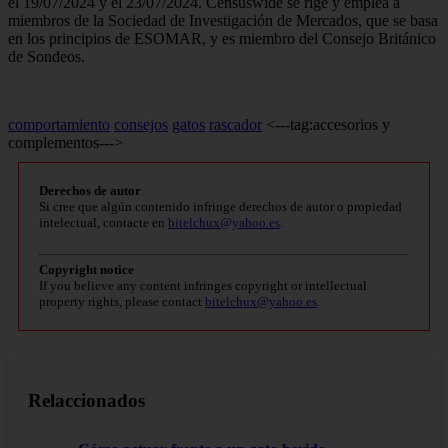
el 19/07/2024 y el 23/07/2024. Censuswide se rige y emplea a
miembros de la Sociedad de Investigación de Mercados, que se basa
en los principios de ESOMAR, y es miembro del Consejo Británico
de Sondeos.
comportamiento
consejos
gatos
rascador
<---tag:accesorios y
complementos--->
Derechos de autor
Si cree que algún contenido infringe derechos de autor o propiedad
intelectual, contacte en
bitelchux@yahoo.es
.
Copyright notice
If you believe any content infringes copyright or intellectual
property rights, please contact
bitelchux@yahoo.es
.
Relaccionados