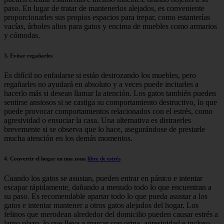
paso. En lugar de tratar de mantenerlos alejados, es conveniente
proporcionarles sus propios espacios para trepar, como estanterías
vacías, árboles altos para gatos y encima de muebles como armarios
y cómodas.
3. Evitar regañarles
Es difícil no enfadarse si están destrozando los muebles, pero
regañarles no ayudará en absoluto y a veces puede incitarles a
hacerlo más si desean llamar la atención. Los gatos también pueden
sentirse ansiosos si se castiga su comportamiento destructivo, lo que
puede provocar comportamientos relacionados con el estrés, como
agresividad o ensuciar la casa. Una alternativa es distraerles
brevemente si se observa que lo hace, asegurándose de prestarle
mucha atención en los demás momentos.
4. Convertir el hogar en una zona
libre de estrés
Cuando los gatos se asustan, pueden entrar en pánico e intentar
escapar rápidamente, dañando a menudo todo lo que encuentran a
su paso. Es recomendable apartar todo lo que pueda asustar a los
gatos e intentar mantener a otros gatos alejados del hogar. Los
felinos que merodean alrededor del domicilio pueden causar estrés a
largo plazo, lo que lleva a marcar con orina, agresividad e incluso