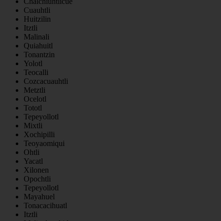
Chalchiuhtlicue
Cuauhtli
Huitzilin
Itztli
Malinali
Quiahuitl
Tonantzin
Yolotl
Teocalli
Cozcacuauhtli
Metztli
Ocelotl
Tototl
Tepeyollotl
Mixtli
Xochipilli
Teoyaomiqui
Ohtli
Yacatl
Xilonen
Opochtli
Tepeyollotl
Mayahuel
Tonacacihuatl
Itztli