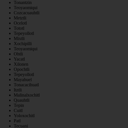
Tonantzin
Teoyaomiqui
Cozcacuauhtli
Metztli
Ocelotl
Tototl
Tepeyollotl
Mixtli
Xochipilli
Teoyaomiqui
Ohtli
Yacatl
Xilonen
Opochtli
Tepeyollotl
Mayahuel
Tonacacihuatl
Itztli
Malinalxochitl
Quauhtli
Tepin
Cuitl
Yoloxochitl
Patl
Tecuani