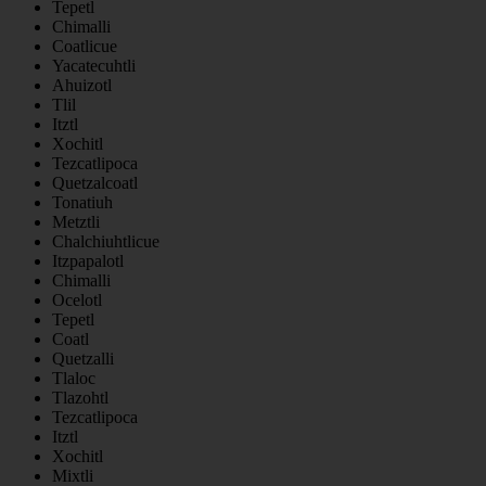
Tepetl
Chimalli
Coatlicue
Yacatecuhtli
Ahuizotl
Tlil
Itztl
Xochitl
Tezcatlipoca
Quetzalcoatl
Tonatiuh
Metztli
Chalchiuhtlicue
Itzpapalotl
Chimalli
Ocelotl
Tepetl
Coatl
Quetzalli
Tlaloc
Tlazohtl
Tezcatlipoca
Itztl
Xochitl
Mixtli