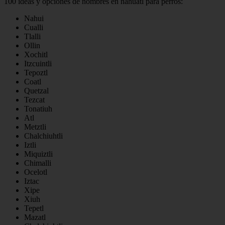
100 ideas y opciones de nombres en náhuatl para perros:
Nahui
Cualli
Tlalli
Ollin
Xochitl
Itzcuintli
Tepoztl
Coatl
Quetzal
Tezcat
Tonatiuh
Atl
Metztli
Chalchiuhtli
Iztli
Miquiztli
Chimalli
Ocelotl
Iztac
Xipe
Xiuh
Tepetl
Mazatl