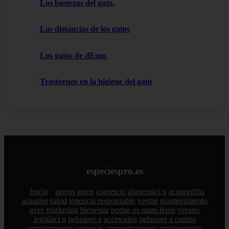
Los bostezos del gato.
Las distancias de los gatos
Los gatos de dEmo.
Trastornos en la higiene del gato
especiespro.es
Inicio
perros
gatos
comercio
alimentaci n
acuariofilia
acuarios
salud
tenencia responsable
ventas
mantenimiento
aves
marketing
bienestar
peque os mam feros
verano
legislaci n
peluquer a
accesorios
peluquer a canina
complementos
consejos
comportamiento
protagonistas