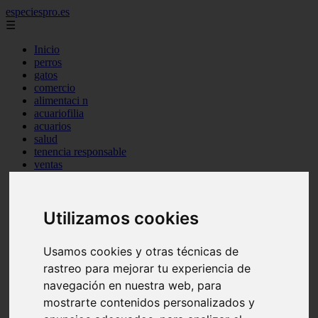
especiespro.es
☰
Inicio
perros
gatos
comercio
alimentaci n
acuariofilia
acuarios
salud
tenencia responsable
ventas
mantenimiento
aves
marketing
Utilizamos cookies
bienestar
peque os mam feros
verano
Usamos cookies y otras técnicas de
legislaci n
peluquer a
rastreo para mejorar tu experiencia de
accesorios
navegación en nuestra web, para
peluquer a canina
mostrarte contenidos personalizados y
complementos
consejos