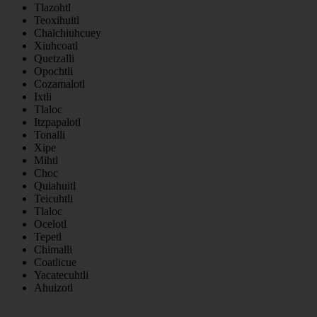
Tlazohtl
Teoxihuitl
Chalchiuhcuey
Xiuhcoatl
Quetzalli
Opochtli
Cozamalotl
Ixtli
Tlaloc
Itzpapalotl
Tonalli
Xipe
Mihtl
Choc
Quiahuitl
Teicuhtli
Tlaloc
Ocelotl
Tepetl
Chimalli
Coatlicue
Yacatecuhtli
Ahuizotl