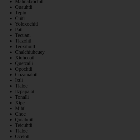
Malinalxochitl
Quauhtli
Tepin
Cuitl
Yoloxochitl
Patl
Tecuani
Tlazohtl
Teoxihuitl
Chalchiuhcuey
Xiuhcoatl
Quetzalli
Opochtli
Cozamalotl
Ixtli
Tlaloc
Itzpapalotl
Tonalli
Xipe
Mihtl
Choc
Quiahuitl
Teicuhtli
Tlaloc
Ocelotl