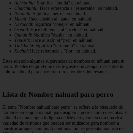
Achcauhtli
: Significa "águila" en náhuatl.
Chalchiuhtli
: Hace referencia a "esmeralda" en náhuatl.
Itzcuintli
: Significa "perro" en náhuatl.
Micatl
: Hace alusión al "gato" en náhuatl.
Nexochtli
: Significa "conejo" en náhuatl.
Ocelotl
: Hace referencia al "ocelote" en náhuatl.
Quauhtli
: Significa "águila" en náhuatl.
Tepoztli
: Hace alusión al "pez" en náhuatl.
Tlalchichi
: Significa "terremoto" en náhuatl.
Xochitl
: Hace referencia a "flor" en náhuatl.
Estas son solo algunas sugerencias de nombres en náhuatl para tu
perro. Puedes elegir el que más te guste o investigar más sobre la
cultura náhuatl para encontrar otros nombres interesantes.
Lista de Nombre nahuatl para perro
El tema "Nombre nahuatl para perro" se refiere a la búsqueda de
nombres en lengua nahuatl para asignar a perros como mascotas. El
náhuatl es una lengua indígena de México y cuenta con una rica
variedad de términos que pueden ser utilizados para nombrar a
nuestros amigos caninos. A continuación, se presenta una lista de