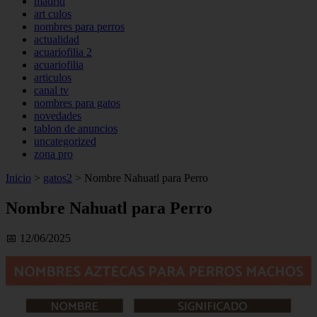
madrid
art culos
nombres para perros
actualidad
acuariofilia 2
acuariofilia
articulos
canal tv
nombres para gatos
novedades
tablon de anuncios
uncategorized
zona pro
Inicio
>
gatos2
>
Nombre Nahuatl para Perro
Nombre Nahuatl para Perro
📅 12/06/2025