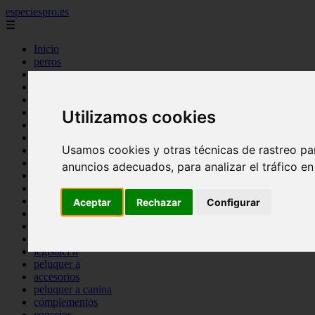
especiespro.es
☰
Inicio
perros
gatos
comercio
alimentaci n
acuariofilia
Utilizamos cookies
acuarios
salud
Usamos cookies y otras técnicas de rastreo pa
tenencia responsable
ventas
anuncios adecuados, para analizar el tráfico e
mantenimiento
aves
marketing
Aceptar
Rechazar
Configurar
bienestar
peque os mam feros
verano
legislaci n
peluquer a
accesorios
peluquer a canina
complementos
consejos