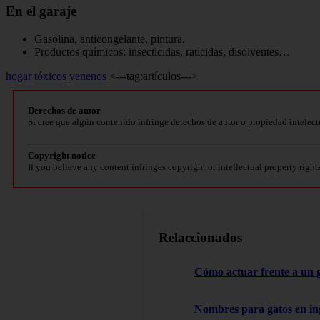
En el garaje
Gasolina, anticongelante, pintura.
Productos químicos: insecticidas, raticidas, disolventes…
hogar
tóxicos
venenos
<---tag:artículos--->
Derechos de autor
Si cree que algún contenido infringe derechos de autor o propiedad intelect
Copyright notice
If you believe any content infringes copyright or intellectual property right
Relaccionados
Cómo actuar frente a un 
Nombres para gatos en in