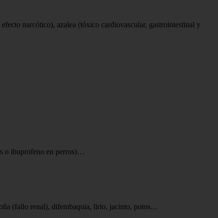
fecto narcótico), azalea (tóxico cardiovascular, gastrointestinal y
tos o ibuprofeno en perros)…
oña (fallo renal), difembaquia, lirio, jacinto, potos…