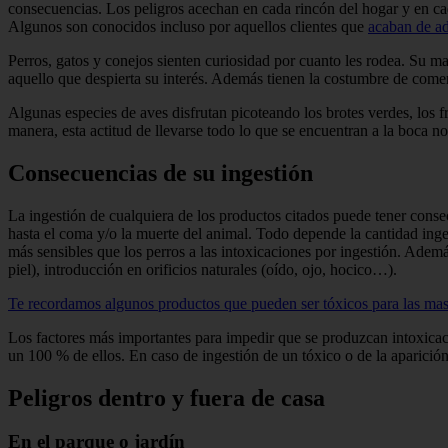
consecuencias. Los peligros acechan en cada rincón del hogar y en cad
Algunos son conocidos incluso por aquellos clientes que
acaban de ad
Perros, gatos y conejos sienten curiosidad por cuanto les rodea. Su ma
aquello que despierta su interés. Además tienen la costumbre de comer
Algunas especies de aves disfrutan picoteando los brotes verdes, los fr
manera, esta actitud de llevarse todo lo que se encuentran a la boca 
Consecuencias de su ingestión
La ingestión de cualquiera de los productos citados puede tener consec
hasta el coma y/o la muerte del animal. Todo depende la cantidad inger
más sensibles que los perros a las intoxicaciones por ingestión. Adem
piel), introducción en orificios naturales (oído, ojo, hocico…).
Te recordamos algunos productos que pueden ser tóxicos para las ma
Los factores más importantes para impedir que se produzcan intoxicaci
un 100 % de ellos. En caso de ingestión de un tóxico o de la aparición d
Peligros dentro y fuera de casa
En el parque o jardín