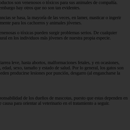
oductos son venenosos o tóxicos para sus animales de compañía.
embargo hay otros que no son tan evidentes.
cias se basa, la mayoría de las veces, en lamer, masticar o ingerir
lmente para los cachorros y animales jóvenes.
n venenosas o tóxicas pueden surgir problemas serios. De cualquier
ural en los individuos más jóvenes de nuestra propia especie.
arrea leve, hasta abortos, malformaciones fetales, y en ocasiones,
, edad, sexo, tamaño y estado de salud. Por lo general, los gatos son
ueden producirse lesiones por punción, desgarro (al engancharse la
esponsabilidad de los dueños de mascotas, puesto que estas dependen en
causa para orientar al veterinario en el tratamiento a seguir.