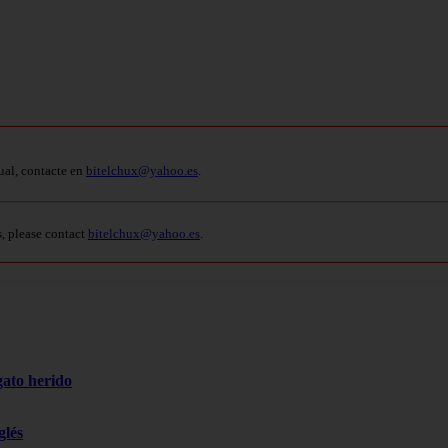
ual, contacte en
bitelchux@yahoo.es
.
s, please contact
bitelchux@yahoo.es
.
gato herido
glés