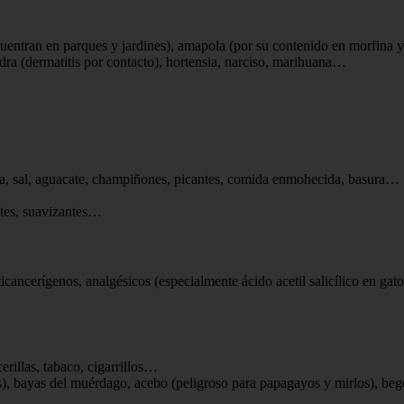
cuentran en parques y jardines), amapola (por su contenido en morfina y e
iedra (dermatitis por contacto), hortensia, narciso, marihuana…
cola, sal, aguacate, champiñones, picantes, comida enmohecida, basura…
ntes, suavizantes…
ticancerígenos, analgésicos (especialmente ácido acetil salicílico en ga
erillas, tabaco, cigarrillos…
itis), bayas del muérdago, acebo (peligroso para papagayos y mirlos), beg