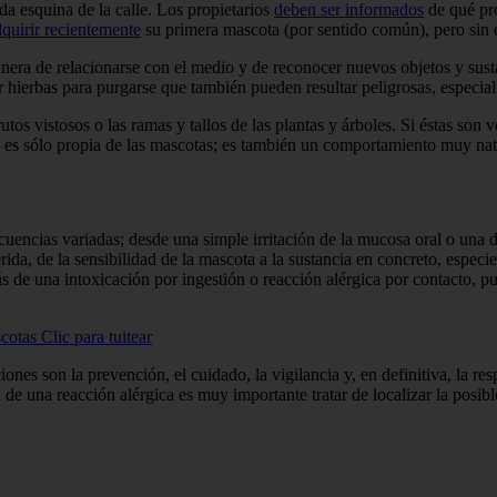
a esquina de la calle. Los propietarios
deben ser informados
de qué pr
quirir recientemente
su primera mascota (por sentido común), pero sin 
nera de relacionarse con el medio y de reconocer nuevos objetos y sustan
 hierbas para purgarse que también pueden resultar peligrosas, especia
utos vistosos o las ramas y tallos de las plantas y árboles. Si éstas so
no es sólo propia de las mascotas; es también un comportamiento muy nat
uencias variadas; desde una simple irritación de la mucosa oral o una di
ida, de la sensibilidad de la mascota a la sustancia en concreto, especie
ás de una intoxicación por ingestión o reacción alérgica por contacto, p
scotas
Clic para tuitear
ones son la prevención, el cuidado, la vigilancia y, en definitiva, la r
e una reacción alérgica es muy importante tratar de localizar la posible 