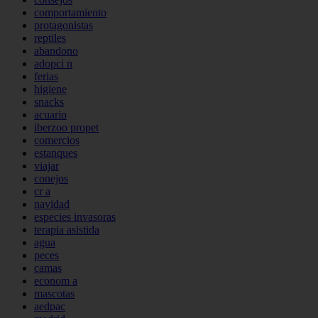
comportamiento
protagonistas
reptiles
abandono
adopci n
ferias
higiene
snacks
acuario
iberzoo propet
comercios
estanques
viajar
conejos
cr a
navidad
especies invasoras
terapia asistida
agua
peces
camas
econom a
mascotas
aedpac