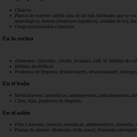
Charcos.
Plantas de exterior: adelfa (una de las más habituales que se en
neurológico), lantana (trastornos hepáticos), semillas de boj, h
Oruga procesionaria e insectos.
En la cocina
Alimentos: chocolate, cebolla, levadura, café, té, bebidas de 
Bebidas alcohólicas.
Productos de limpieza: desinfectantes, desincrustantes, deterge
En el baño
Medicamentos: ansiolíticos, antidepresivos, anticonceptivos, an
Cloro, lejía, productos de limpieza.
En el salón
Pilas y baterías, esencias aromáticas, ambientadores, monedas, c
Plantas de interior: filodendro (fallo renal), Poinsettia (dermat