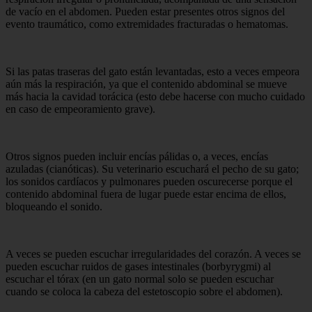
de vacío en el abdomen. Pueden estar presentes otros signos del
evento traumático, como extremidades fracturadas o hematomas.
Si las patas traseras del gato están levantadas, esto a veces empeora
aún más la respiración, ya que el contenido abdominal se mueve
más hacia la cavidad torácica (esto debe hacerse con mucho cuidado
en caso de empeoramiento grave).
Otros signos pueden incluir encías pálidas o, a veces, encías
azuladas (cianóticas). Su veterinario escuchará el pecho de su gato;
los sonidos cardíacos y pulmonares pueden oscurecerse porque el
contenido abdominal fuera de lugar puede estar encima de ellos,
bloqueando el sonido.
A veces se pueden escuchar irregularidades del corazón. A veces se
pueden escuchar ruidos de gases intestinales (borbyrygmi) al
escuchar el tórax (en un gato normal solo se pueden escuchar
cuando se coloca la cabeza del estetoscopio sobre el abdomen).