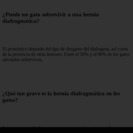
¿Puede un gato sobrevivir a una hernia
diafragmática?
El pronóstico depende del tipo de desgarro del diafragma, así como
de la presencia de otras lesiones. Entre el 50% y el 90% de los gatos
afectados sobreviven.
¿Qué tan grave es la hernia diafragmática en los
gatos?
Esta es una condición muy grave y potencialmente mortal, que