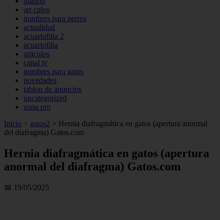
madrid
art culos
nombres para perros
actualidad
acuariofilia 2
acuariofilia
articulos
canal tv
nombres para gatos
novedades
tablon de anuncios
uncategorized
zona pro
Inicio
>
gatos2
>
Hernia diafragmática en gatos (apertura anormal
del diafragma) Gatos.com
Hernia diafragmática en gatos (apertura
anormal del diafragma) Gatos.com
📅 19/05/2025