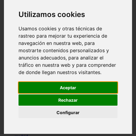
comportamiento
protagonistas
Utilizamos cookies
reptiles
abandono
adopci n
Usamos cookies y otras técnicas de
ferias
rastreo para mejorar tu experiencia de
higiene
navegación en nuestra web, para
snacks
acuario
mostrarte contenidos personalizados y
iberzoo propet
anuncios adecuados, para analizar el
comercios
tráfico en nuestra web y para comprender
estanques
viajar
de donde llegan nuestros visitantes.
conejos
cr a
navidad
Aceptar
especies invasoras
terapia asistida
Rechazar
agua
peces
Configurar
camas
econom a
mascotas
aedpac