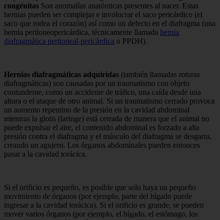
congénitas
Son anomalías anatómicas presentes al nacer. Estas
hernias pueden ser complejas e involucrar el saco pericárdico (el
saco que rodea el corazón) así como un defecto en el diafragma (una
hernia peritoneopericárdica, técnicamente llamada
hernia
diafragmática peritoneal-pericárdica
o PPDH).
Hernias diafragmáticas adquiridas
(también llamadas roturas
diafragmáticas) son causadas por un traumatismo con objeto
contundente, como un accidente de tráfico, una caída desde una
altura o el ataque de otro animal. Si un traumatismo cerrado provoca
un aumento repentino de la presión en la cavidad abdominal
mientras la glotis (laringe) está cerrada de manera que el animal no
puede expulsar el aire, el contenido abdominal es forzado a alta
presión contra el diafragma y el músculo del diafragma se desgarra,
creando un agujero. Los órganos abdominales pueden entonces
pasar a la cavidad torácica.
Si el orificio es pequeño, es posible que solo haya un pequeño
movimiento de órganos (por ejemplo, parte del hígado puede
ingresar a la cavidad torácica). Si el orificio es grande, se pueden
mover varios órganos (por ejemplo, el hígado, el estómago, los