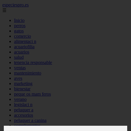
especiespro.es
☰
Inicio
perros
gatos
comercio
alimentaci n
acuariofilia
acuarios
salud
tenencia responsable
ventas
mantenimiento
aves
marketing
bienestar
peque os mam feros
verano
legislaci n
peluquer a
accesorios
peluquer a canina
complementos
consejos