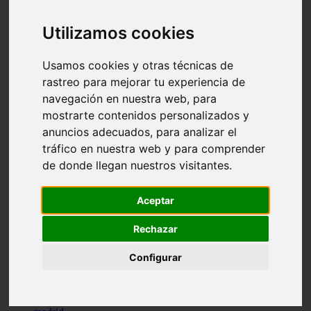
comportamiento
protagonistas
Utilizamos cookies
reptiles
abandono
adopci n
Usamos cookies y otras técnicas de
ferias
rastreo para mejorar tu experiencia de
higiene
navegación en nuestra web, para
snacks
acuario
mostrarte contenidos personalizados y
iberzoo propet
anuncios adecuados, para analizar el
comercios
tráfico en nuestra web y para comprender
estanques
viajar
de donde llegan nuestros visitantes.
conejos
cr a
navidad
Aceptar
especies invasoras
terapia asistida
Rechazar
agua
peces
Configurar
camas
econom a
mascotas
aedpac