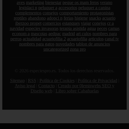
aves
marketing
bienestar
peque os mam feros
verano
legislaci n
peluquer a
accesorios
peluquer a canina
complementos
consejos
comportamiento
protagonistas
reptiles
abandono
adopci n
ferias
higiene
snacks
acuario
iberzoo propet
comercios
estanques
viajar
conejos
cr a
navidad
especies invasoras
terapia asistida
agua
peces
camas
econom a
mascotas
aedpac
madrid
art culos
nombres para
perros
actualidad
acuariofilia 2
acuariofilia
articulos
canal tv
nombres para gatos
novedades
tablon de anuncios
uncategorized
zona pro
© 2026 especiespro.es. Todos los derechos reservados.
Sitemap
|
RSS
|
Política de Cookies
|
Política de Privacidad
|
Aviso legal
|
Contacto
|
Creado por 0lemiswebs SEO y
Diseño web
|
Libro sobre Cabañuelas