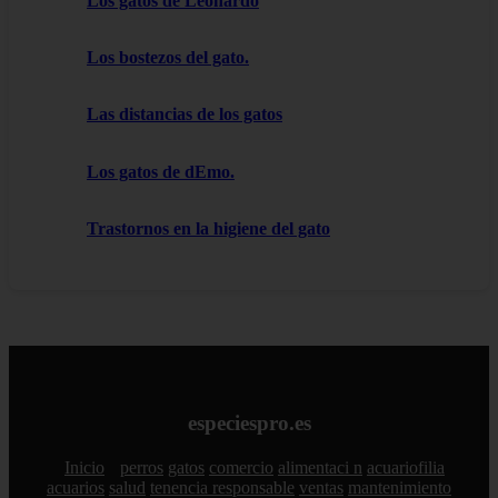
Los gatos de Leonardo
Los bostezos del gato.
Las distancias de los gatos
Los gatos de dEmo.
Trastornos en la higiene del gato
especiespro.es
Inicio
perros
gatos
comercio
alimentaci n
acuariofilia
acuarios
salud
tenencia responsable
ventas
mantenimiento