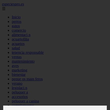
especiespro.es
☰
Inicio
perros
gatos
comercio
alimentaci n
acuariofilia
acuarios
salud
tenencia responsable
ventas
mantenimiento
aves
marketing
bienestar
peque os mam feros
verano
legislaci n
peluquer a
accesorios
peluquer a canina
complementos
consejos