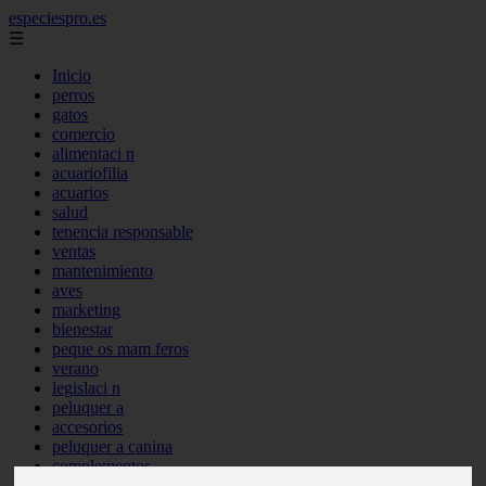
especiespro.es
☰
Inicio
perros
gatos
comercio
alimentaci n
acuariofilia
acuarios
salud
tenencia responsable
ventas
mantenimiento
aves
marketing
bienestar
peque os mam feros
verano
legislaci n
peluquer a
accesorios
peluquer a canina
complementos
consejos