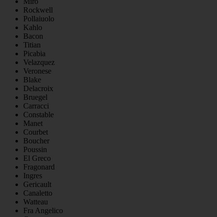
Miro
Rockwell
Pollaiuolo
Kahlo
Bacon
Titian
Picabia
Velazquez
Veronese
Blake
Delacroix
Bruegel
Carracci
Constable
Manet
Courbet
Boucher
Poussin
El Greco
Fragonard
Ingres
Gericault
Canaletto
Watteau
Fra Angelico