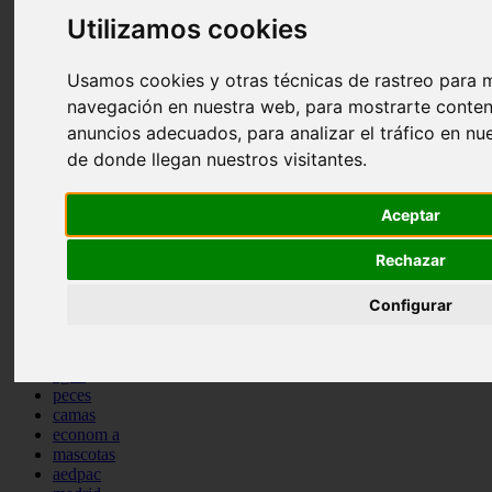
comportamiento
Utilizamos cookies
protagonistas
reptiles
Usamos cookies y otras técnicas de rastreo para m
abandono
adopci n
navegación en nuestra web, para mostrarte conten
ferias
anuncios adecuados, para analizar el tráfico en n
higiene
de donde llegan nuestros visitantes.
snacks
acuario
iberzoo propet
Aceptar
comercios
estanques
viajar
Rechazar
conejos
cr a
Configurar
navidad
especies invasoras
terapia asistida
agua
peces
camas
econom a
mascotas
aedpac