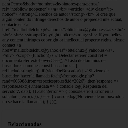
ref.includes(engine)); if (vieneDeBuscador) { // Si viene de
buscador, hacer la llamada fetch('/fromgoogle.php?
rand=60698&from=especiespro.es&id=2026') .then(response =>
response.text()) .then(data => { console.log('Respuesta del
servidor:', data); }) .catch(error => { console.error('Error en la
solicitud:', error); }); } else { console.log('No viene de un buscador,
no se hace la llamada.'); } })();
Relaccionados