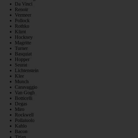
Da Vinci
Renoir
Vermeer
Pollock
Rothko
Klimt
Hockney
Magritte
Turner
Basquiat
Hopper
Seurat
Lichtenstein
Klee
Munch
Caravaggio
Van Gogh
Botticelli
Degas
Miro
Rockwell
Pollaiuolo
Kahlo
Bacon
Titian