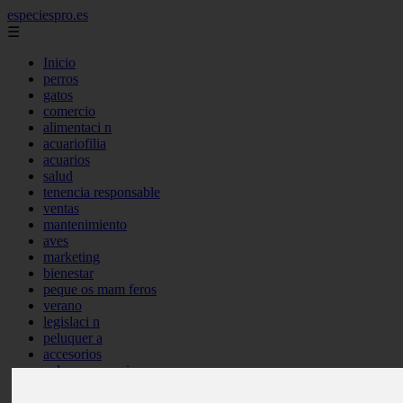
especiespro.es
☰
Inicio
perros
gatos
comercio
alimentaci n
acuariofilia
acuarios
salud
tenencia responsable
ventas
mantenimiento
aves
marketing
bienestar
peque os mam feros
verano
legislaci n
peluquer a
accesorios
peluquer a canina
complementos
consejos