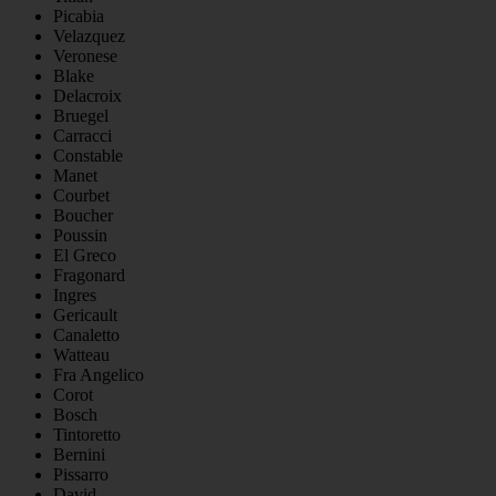
Picabia
Velazquez
Veronese
Blake
Delacroix
Bruegel
Carracci
Constable
Manet
Courbet
Boucher
Poussin
El Greco
Fragonard
Ingres
Gericault
Canaletto
Watteau
Fra Angelico
Corot
Bosch
Tintoretto
Bernini
Pissarro
David