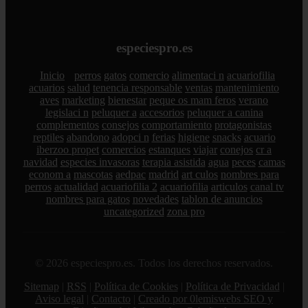
especiespro.es
Inicio
perros
gatos
comercio
alimentaci n
acuariofilia
acuarios
salud
tenencia responsable
ventas
mantenimiento
aves
marketing
bienestar
peque os mam feros
verano
legislaci n
peluquer a
accesorios
peluquer a canina
complementos
consejos
comportamiento
protagonistas
reptiles
abandono
adopci n
ferias
higiene
snacks
acuario
iberzoo propet
comercios
estanques
viajar
conejos
cr a
navidad
especies invasoras
terapia asistida
agua
peces
camas
econom a
mascotas
aedpac
madrid
art culos
nombres para
perros
actualidad
acuariofilia 2
acuariofilia
articulos
canal tv
nombres para gatos
novedades
tablon de anuncios
uncategorized
zona pro
© 2026 especiespro.es. Todos los derechos reservados.
Sitemap
|
RSS
|
Política de Cookies
|
Política de Privacidad
|
Aviso legal
|
Contacto
|
Creado por 0lemiswebs SEO y