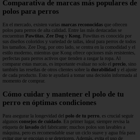
Comparativa de marcas más populares de
polos para perros
En el mercado, existen varias
marcas reconocidas
que ofrecen
polos para perros de alta calidad. Entre las más destacadas se
encuentran
Pawtitas
,
Zee Dog
y
Kong
. Pawtitas es conocida por
sus diseños coloridos y variedad de tallas, ideal para perros de todos
los tamaños. Zee Dog, por otro lado, se centra en la comodidad y el
estilo moderno, mientras que Kong ofrece opciones más resistentes,
perfectas para perros activos que tienden a rasgar la ropa. Al
comparar estas marcas, es importante evaluar no solo el
precio
, sino
también las reseñas de otros clientes sobre la
durabilidad
y el ajuste
de cada producto. Esto te ayudará a tomar una decisión informada al
momento de comprar.
Cómo cuidar y mantener el polo de tu
perro en óptimas condiciones
Para asegurar la longevidad del
polo de tu perro
, es crucial seguir
algunos
consejos de cuidado
. En primer lugar, siempre revisa la
etiqueta de
lavado
del fabricante; muchos polos son lavables a
máquina, pero es recomendable usar un ciclo suave y agua fría para
evitar que se encojan o se deterioren. Además, evita el uso de