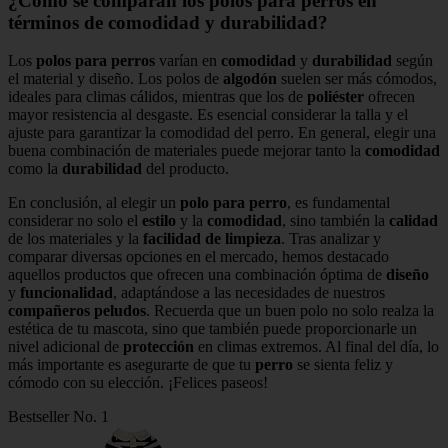
¿Cómo se comparan los polos para perros en
términos de comodidad y durabilidad?
Los
polos para perros
varían en
comodidad
y
durabilidad
según
el material y diseño. Los polos de
algodón
suelen ser más cómodos,
ideales para climas cálidos, mientras que los de
poliéster
ofrecen
mayor resistencia al desgaste. Es esencial considerar la talla y el
ajuste para garantizar la comodidad del perro. En general, elegir una
buena combinación de materiales puede mejorar tanto la
comodidad
como la
durabilidad
del producto.
En conclusión, al elegir un
polo para perro
, es fundamental
considerar no solo el
estilo
y la
comodidad
, sino también la
calidad
de los materiales y la
facilidad de limpieza
. Tras analizar y
comparar diversas opciones en el mercado, hemos destacado
aquellos productos que ofrecen una combinación óptima de
diseño
y
funcionalidad
, adaptándose a las necesidades de nuestros
compañeros peludos
. Recuerda que un buen polo no solo realza la
estética de tu mascota, sino que también puede proporcionarle un
nivel adicional de
protección
en climas extremos. Al final del día, lo
más importante es asegurarte de que tu
perro
se sienta feliz y
cómodo con su elección. ¡Felices paseos!
Bestseller No. 1