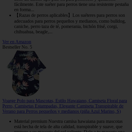
fácilmente. Este suéter para perros tiene una resistente pestaña
en forma...
【Razas de perros aplicables】Los suéteres para perros son
adecuados para perros pequeños y medianos, como bulldog,
caniche, perro taza de té, pomerania, bichón frisé, corgi,
chihuahua, beagle,...
Ver en Amazon
Bestseller No. 5
Voarge Polo para Mascotas, Estilo Hawaiano, Camiseta Floral para
Perro, Camisetas Estampadas, Elegante Camiseta Transpirable de
Verano para Perros pequeños y medianos (piña Azul Marino, S)
Material premium Nuestra camisa hawaiana para mascotas
está hecha de tela de alta calidad, transpirable y suave, que
protege a su mascota del sol caliente. Dale a tu mascota una