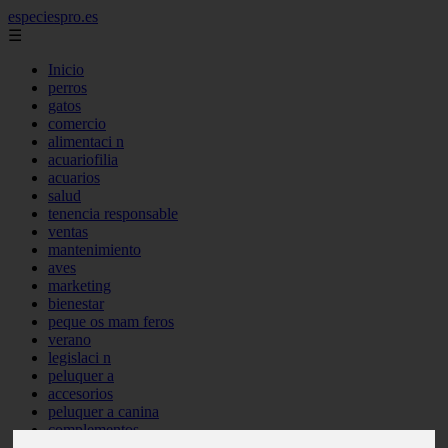
especiespro.es
☰
Inicio
perros
gatos
comercio
alimentaci n
acuariofilia
acuarios
salud
tenencia responsable
ventas
mantenimiento
aves
marketing
bienestar
peque os mam feros
verano
legislaci n
peluquer a
accesorios
peluquer a canina
complementos
consejos