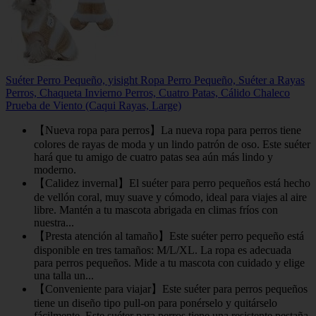
Suéter Perro Pequeño, yisight Ropa Perro Pequeño, Suéter a Rayas
Perros, Chaqueta Invierno Perros, Cuatro Patas, Cálido Chaleco
Prueba de Viento (Caqui Rayas, Large)
【Nueva ropa para perros】La nueva ropa para perros tiene
colores de rayas de moda y un lindo patrón de oso. Este suéter
hará que tu amigo de cuatro patas sea aún más lindo y
moderno.
【Calidez invernal】El suéter para perro pequeños está hecho
de vellón coral, muy suave y cómodo, ideal para viajes al aire
libre. Mantén a tu mascota abrigada en climas fríos con
nuestra...
【Presta atención al tamaño】Este suéter perro pequeño está
disponible en tres tamaños: M/L/XL. La ropa es adecuada
para perros pequeños. Mide a tu mascota con cuidado y elige
una talla un...
【Conveniente para viajar】Este suéter para perros pequeños
tiene un diseño tipo pull-on para ponérselo y quitárselo
fácilmente. Este suéter para perros tiene una resistente pestaña