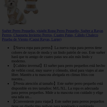
Suéter Perro Pequeño, yisight Ropa Perro Pequeño, Suéter a Rayas
Perros, Chaqueta Invierno Perros, Cuatro Patas, Cálido Chaleco
Prueba de Viento (Caqui Rayas, Large)
【Nueva ropa para perros】La nueva ropa para perros tiene
colores de rayas de moda y un lindo patrón de oso. Este suéter
hará que tu amigo de cuatro patas sea aún más lindo y
moderno.
【Calidez invernal】El suéter para perro pequeños está hecho
de vellón coral, muy suave y cómodo, ideal para viajes al aire
libre. Mantén a tu mascota abrigada en climas fríos con
nuestra...
【Presta atención al tamaño】Este suéter perro pequeño está
disponible en tres tamaños: M/L/XL. La ropa es adecuada
para perros pequeños. Mide a tu mascota con cuidado y elige
una talla un...
【Conveniente para viajar】Este suéter para perros pequeños
tiene un diseño tipo pull-on para ponérselo y quitárselo