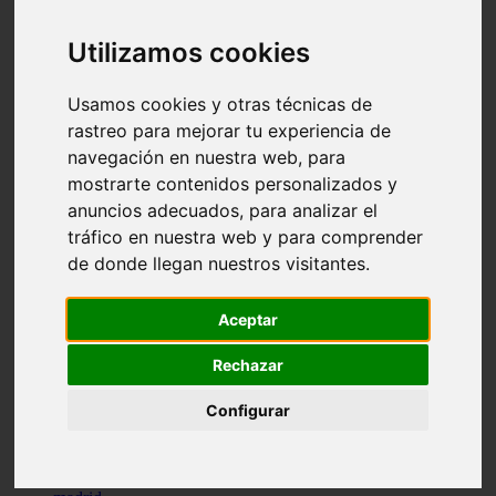
comportamiento
protagonistas
Utilizamos cookies
reptiles
abandono
adopci n
Usamos cookies y otras técnicas de
ferias
rastreo para mejorar tu experiencia de
higiene
navegación en nuestra web, para
snacks
acuario
mostrarte contenidos personalizados y
iberzoo propet
anuncios adecuados, para analizar el
comercios
tráfico en nuestra web y para comprender
estanques
viajar
de donde llegan nuestros visitantes.
conejos
cr a
navidad
Aceptar
especies invasoras
terapia asistida
Rechazar
agua
peces
Configurar
camas
econom a
mascotas
aedpac