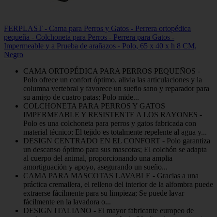
FERPLAST - Cama para Perros y Gatos - Perrera ortopédica
pequeña - Colchoneta para Perros - Perrera para Gatos -
Impermeable y a Prueba de arañazos - Polo, 65 x 40 x h 8 CM,
Negro
CAMA ORTOPÉDICA PARA PERROS PEQUEÑOS -
Polo ofrece un confort óptimo, alivia las articulaciones y la
columna vertebral y favorece un sueño sano y reparador para
su amigo de cuatro patas; Polo mide...
COLCHONETA PARA PERROS Y GATOS
IMPERMEABLE Y RESISTENTE A LOS RAYONES -
Polo es una colchoneta para perros y gatos fabricada con
material técnico; El tejido es totalmente repelente al agua y...
DESIGN CENTRADO EN EL CONFORT - Polo garantiza
un descanso óptimo para sus mascotas; El colchón se adapta
al cuerpo del animal, proporcionando una amplia
amortiguación y apoyo, asegurando un sueño...
CAMA PARA MASCOTAS LAVABLE - Gracias a una
práctica cremallera, el relleno del interior de la alfombra puede
extraerse fácilmente para su limpieza; Se puede lavar
fácilmente en la lavadora o...
DESIGN ITALIANO - El mayor fabricante europeo de