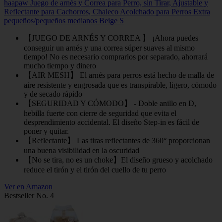
haapaw Juego de arnés y Correa para Perro, sin Tirar, Ajustable y
Reflectante para Cachorros, Chaleco Acolchado para Perros Extra
pequeños/pequeños medianos Beige S
【JUEGO DE ARNÉS Y CORREA 】 ¡Ahora puedes
conseguir un arnés y una correa súper suaves al mismo
tiempo! No es necesario comprarlos por separado, ahorrará
mucho tiempo y dinero
【AIR MESH】 El arnés para perros está hecho de malla de
aire resistente y engrosada que es transpirable, ligero, cómodo
y de secado rápido
【SEGURIDAD Y CÓMODO】 - Doble anillo en D,
hebilla fuerte con cierre de seguridad que evita el
desprendimiento accidental. El diseño Step-in es fácil de
poner y quitar.
【Reflectante】 Las tiras reflectantes de 360° proporcionan
una buena visibilidad en la oscuridad
【No se tira, no es un choke】El diseño grueso y acolchado
reduce el tirón y el tirón del cuello de tu perro
Ver en Amazon
Bestseller No. 4