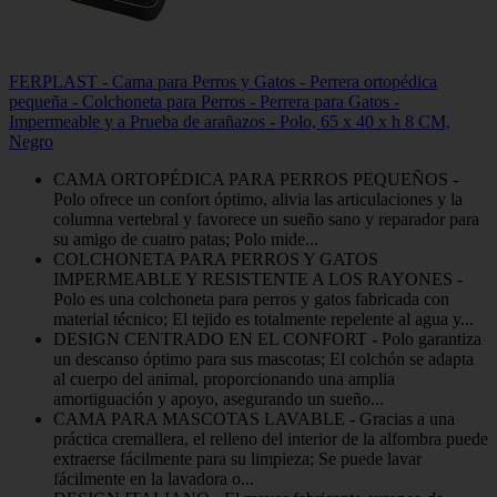
FERPLAST - Cama para Perros y Gatos - Perrera ortopédica
pequeña - Colchoneta para Perros - Perrera para Gatos -
Impermeable y a Prueba de arañazos - Polo, 65 x 40 x h 8 CM,
Negro
CAMA ORTOPÉDICA PARA PERROS PEQUEÑOS -
Polo ofrece un confort óptimo, alivia las articulaciones y la
columna vertebral y favorece un sueño sano y reparador para
su amigo de cuatro patas; Polo mide...
COLCHONETA PARA PERROS Y GATOS
IMPERMEABLE Y RESISTENTE A LOS RAYONES -
Polo es una colchoneta para perros y gatos fabricada con
material técnico; El tejido es totalmente repelente al agua y...
DESIGN CENTRADO EN EL CONFORT - Polo garantiza
un descanso óptimo para sus mascotas; El colchón se adapta
al cuerpo del animal, proporcionando una amplia
amortiguación y apoyo, asegurando un sueño...
CAMA PARA MASCOTAS LAVABLE - Gracias a una
práctica cremallera, el relleno del interior de la alfombra puede
extraerse fácilmente para su limpieza; Se puede lavar
fácilmente en la lavadora o...