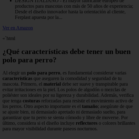
DESIGN ITALIANO - El mayor fabricante europeo de
productos para mascotas con más de 50 años de experiencia;
Desde el diseño innovador hasta la orientación al cliente,
Ferplast apuesta por la...
Ver en Amazon
«`html
¿Qué características debe tener un buen
polo para perro?
Al elegir un
polo para perro
, es fundamental considerar varias
características
que aseguren la comodidad y seguridad de tu
mascota. Primero, el
material
debe ser suave y transpirable para
evitar irritaciones en la piel. Los polos de algodón o mezclas de
poliéster son ideales por su ligereza y durabilidad. Además, verifica
que tenga
costuras
reforzadas para resistir el movimiento activo de
los perros. Otro aspecto importante es el
tamaño
; asegúrate de que
se ajuste bien, ni demasiado apretado ni demasiado suelto, para
garantizar que tu perro se sienta cómodo y libre de moverse. Por
último, considera si el diseño incluye
reflectores
o colores brillantes
para mayor visibilidad durante paseos nocturnos.