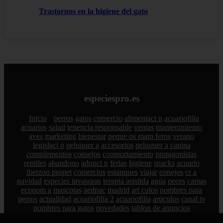
Trastornos en la higiene del gato
especiespro.es
Inicio
perros
gatos
comercio
alimentaci n
acuariofilia
acuarios
salud
tenencia responsable
ventas
mantenimiento
aves
marketing
bienestar
peque os mam feros
verano
legislaci n
peluquer a
accesorios
peluquer a canina
complementos
consejos
comportamiento
protagonistas
reptiles
abandono
adopci n
ferias
higiene
snacks
acuario
iberzoo propet
comercios
estanques
viajar
conejos
cr a
navidad
especies invasoras
terapia asistida
agua
peces
camas
econom a
mascotas
aedpac
madrid
art culos
nombres para
perros
actualidad
acuariofilia 2
acuariofilia
articulos
canal tv
nombres para gatos
novedades
tablon de anuncios
uncategorized
zona pro