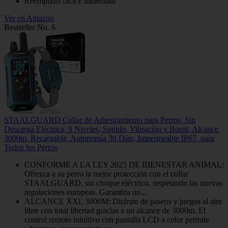
Reemplazo fácil e inmediato
Ver en Amazon
Bestseller No. 6
STAALGUARD Collar de Adiestramiento para Perros, Sin
Descarga Eléctrica, 9 Niveles, Sonido, Vibración y Boost, Alcance
3000m, Recargable, Autonomía 30 Días, Impermeable IP67, para
Todos los Perros
CONFORME A LA LEY 2025 DE BIENESTAR ANIMAL:
Ofrezca a su perro la mejor protección con el collar
STAALGUARD, sin choque eléctrico, respetando las nuevas
regulaciones europeas. Garantiza un...
ALCANCE XXL 3000M: Disfrute de paseos y juegos al aire
libre con total libertad gracias a un alcance de 3000m. El
control remoto intuitivo con pantalla LCD a color permite