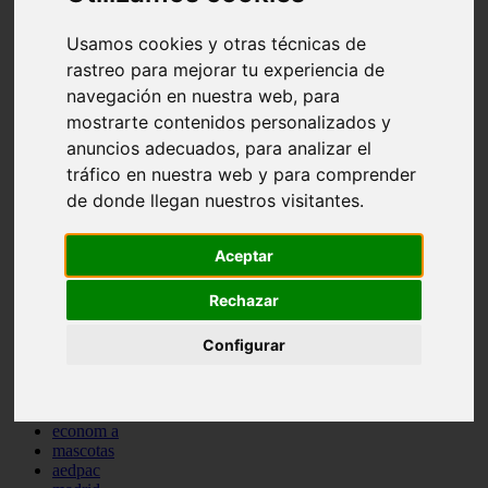
comportamiento
protagonistas
Usamos cookies y otras técnicas de
reptiles
rastreo para mejorar tu experiencia de
abandono
navegación en nuestra web, para
adopci n
ferias
mostrarte contenidos personalizados y
higiene
anuncios adecuados, para analizar el
snacks
tráfico en nuestra web y para comprender
acuario
iberzoo propet
de donde llegan nuestros visitantes.
comercios
estanques
viajar
Aceptar
conejos
cr a
Rechazar
navidad
especies invasoras
Configurar
terapia asistida
agua
peces
camas
econom a
mascotas
aedpac