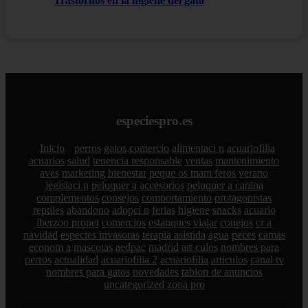
Trastornos en la higiene del gato
especiespro.es
Inicio
perros
gatos
comercio
alimentaci n
acuariofilia
acuarios
salud
tenencia responsable
ventas
mantenimiento
aves
marketing
bienestar
peque os mam feros
verano
legislaci n
peluquer a
accesorios
peluquer a canina
complementos
consejos
comportamiento
protagonistas
reptiles
abandono
adopci n
ferias
higiene
snacks
acuario
iberzoo propet
comercios
estanques
viajar
conejos
cr a
navidad
especies invasoras
terapia asistida
agua
peces
camas
econom a
mascotas
aedpac
madrid
art culos
nombres para
perros
actualidad
acuariofilia 2
acuariofilia
articulos
canal tv
nombres para gatos
novedades
tablon de anuncios
uncategorized
zona pro