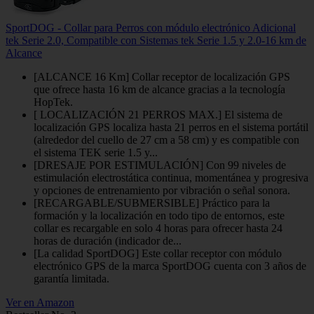
SportDOG - Collar para Perros con módulo electrónico Adicional
tek Serie 2.0, Compatible con Sistemas tek Serie 1.5 y 2.0-16 km de
Alcance
[ALCANCE 16 Km] Collar receptor de localización GPS
que ofrece hasta 16 km de alcance gracias a la tecnología
HopTek.
[ LOCALIZACIÓN 21 PERROS MAX.] El sistema de
localización GPS localiza hasta 21 perros en el sistema portátil
(alrededor del cuello de 27 cm a 58 cm) y es compatible con
el sistema TEK serie 1.5 y...
[DRESAJE POR ESTIMULACIÓN] Con 99 niveles de
estimulación electrostática continua, momentánea y progresiva
y opciones de entrenamiento por vibración o señal sonora.
[RECARGABLE/SUBMERSIBLE] Práctico para la
formación y la localización en todo tipo de entornos, este
collar es recargable en solo 4 horas para ofrecer hasta 24
horas de duración (indicador de...
[La calidad SportDOG] Este collar receptor con módulo
electrónico GPS de la marca SportDOG cuenta con 3 años de
garantía limitada.
Ver en Amazon