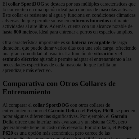
El
collar SportDOG
se destaca por sus múltiples características que
lo convierten en una opción ideal para dueños de mascotas activas.
Este collar es resistente al agua y funciona en condiciones climáticas
adversas, lo que permite su uso en
entornos húmedos
o durante
actividades al aire libre. Además, cuenta con un alcance notable de
hasta
800 metros
, ideal para entrenar a perros en espacios amplios.
Otra característica importante es su
batería recargable
de larga
duración, que puede durar varios días con una sola carga, ofreciendo
una gran comodidad al usuario. La función de
vibración
y el
estímulo eléctrico
ajustable permite adaptar el entrenamiento a las
necesidades específicas de cada mascota, lo que facilita un
aprendizaje más efectivo.
Comparativa con Otros Collares de
Entrenamiento
Al comparar el
collar SportDOG
con otros collares de
entrenamiento como el
Garmin Delta
o el
PetSpy P620
, se pueden
notar algunas diferencias significativas. Por ejemplo, el
Garmin
Delta
ofrece una interfaz más avanzada y un sistema GPS, pero
generalmente tiene un costo más elevado. Por otro lado, el
PetSpy
P620
es una opción más económica, pero carece de las
funcionalidades premium que ofrece SportDOG, como la resistencia