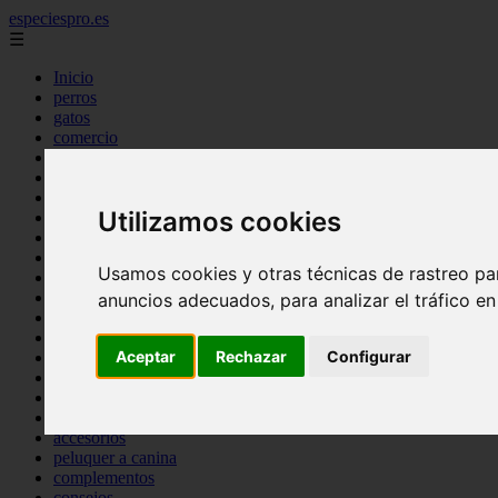
especiespro.es
☰
Inicio
perros
gatos
comercio
alimentaci n
acuariofilia
acuarios
Utilizamos cookies
salud
tenencia responsable
ventas
Usamos cookies y otras técnicas de rastreo pa
mantenimiento
aves
anuncios adecuados, para analizar el tráfico e
marketing
bienestar
Aceptar
Rechazar
Configurar
peque os mam feros
verano
legislaci n
peluquer a
accesorios
peluquer a canina
complementos
consejos