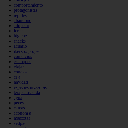
comportamiento
protagonistas
reptiles
abandono
adopci n
ferias
higiene
snacks
acuario
iberzoo propet
comercios
estanques
viajar
conejos
cr a
navidad
especies invasoras
terapia asistida
agua
peces
camas
econom a
mascotas
aedpac