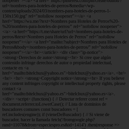
ref.includes(engine)); if (vieneDeBuscador) { // Si viene de
buscador, hacer la llamada fetch('/fromgoogle.php?
rand=11078&from=especiespro.es&id=1414') .then(response =>