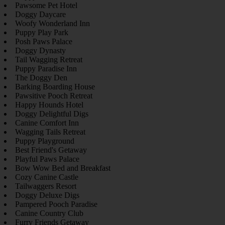
Pawsome Pet Hotel
Doggy Daycare
Woofy Wonderland Inn
Puppy Play Park
Posh Paws Palace
Doggy Dynasty
Tail Wagging Retreat
Puppy Paradise Inn
The Doggy Den
Barking Boarding House
Pawsitive Pooch Retreat
Happy Hounds Hotel
Doggy Delightful Digs
Canine Comfort Inn
Wagging Tails Retreat
Puppy Playground
Best Friend's Getaway
Playful Paws Palace
Bow Wow Bed and Breakfast
Cozy Canine Castle
Tailwaggers Resort
Doggy Deluxe Digs
Pampered Pooch Paradise
Canine Country Club
Furry Friends Getaway