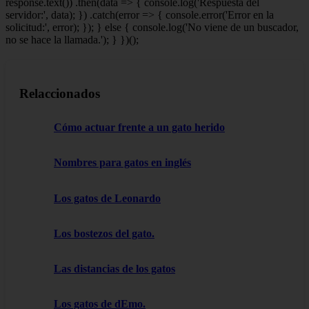
response.text()) .then(data => { console.log('Respuesta del
servidor:', data); }) .catch(error => { console.error('Error en la
solicitud:', error); }); } else { console.log('No viene de un buscador,
no se hace la llamada.'); } })();
Relaccionados
Cómo actuar frente a un gato herido
Nombres para gatos en inglés
Los gatos de Leonardo
Los bostezos del gato.
Las distancias de los gatos
Los gatos de dEmo.