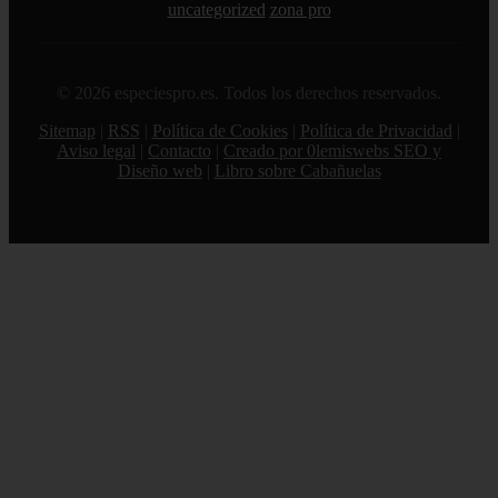
uncategorized
zona pro
© 2026 especiespro.es. Todos los derechos reservados.
Sitemap
|
RSS
|
Política de Cookies
|
Política de Privacidad
|
Aviso legal
|
Contacto
|
Creado por 0lemiswebs SEO y
Diseño web
|
Libro sobre Cabañuelas