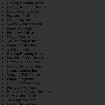
Barking Boarding Resort
Doggy Delightful Dreams
Happy Hounds Haven
Pawsome Pet Hotel
Doggy Daycare
Woofy Wonderland Inn
Puppy Play Park
Posh Paws Palace
Doggy Dynasty
Tail Wagging Retreat
Puppy Paradise Inn
The Doggy Den
Barking Boarding House
Pawsitive Pooch Retreat
Happy Hounds Hotel
Doggy Delightful Digs
Canine Comfort Inn
Wagging Tails Retreat
Puppy Playground
Best Friend's Getaway
Playful Paws Palace
Bow Wow Bed and Breakfast
Cozy Canine Castle
Tailwaggers Resort
Doggy Deluxe Digs