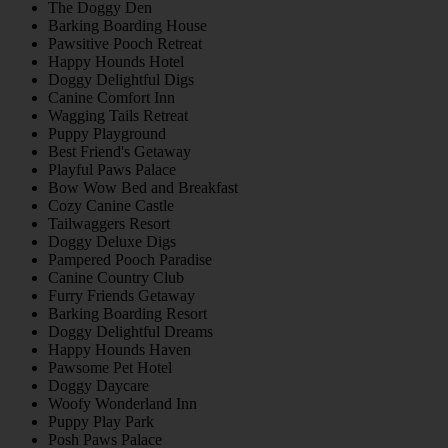
The Doggy Den
Barking Boarding House
Pawsitive Pooch Retreat
Happy Hounds Hotel
Doggy Delightful Digs
Canine Comfort Inn
Wagging Tails Retreat
Puppy Playground
Best Friend's Getaway
Playful Paws Palace
Bow Wow Bed and Breakfast
Cozy Canine Castle
Tailwaggers Resort
Doggy Deluxe Digs
Pampered Pooch Paradise
Canine Country Club
Furry Friends Getaway
Barking Boarding Resort
Doggy Delightful Dreams
Happy Hounds Haven
Pawsome Pet Hotel
Doggy Daycare
Woofy Wonderland Inn
Puppy Play Park
Posh Paws Palace