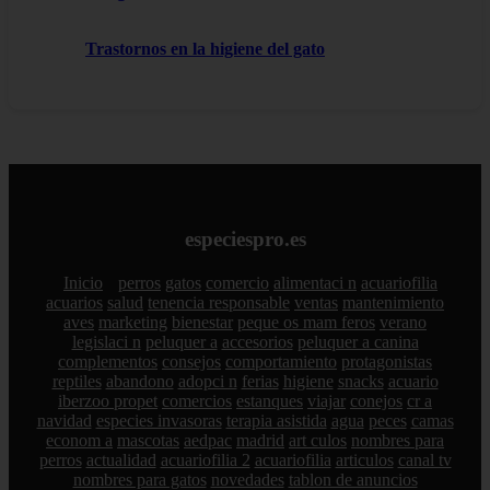
Trastornos en la higiene del gato
especiespro.es
Inicio
perros
gatos
comercio
alimentaci n
acuariofilia
acuarios
salud
tenencia responsable
ventas
mantenimiento
aves
marketing
bienestar
peque os mam feros
verano
legislaci n
peluquer a
accesorios
peluquer a canina
complementos
consejos
comportamiento
protagonistas
reptiles
abandono
adopci n
ferias
higiene
snacks
acuario
iberzoo propet
comercios
estanques
viajar
conejos
cr a
navidad
especies invasoras
terapia asistida
agua
peces
camas
econom a
mascotas
aedpac
madrid
art culos
nombres para
perros
actualidad
acuariofilia 2
acuariofilia
articulos
canal tv
nombres para gatos
novedades
tablon de anuncios