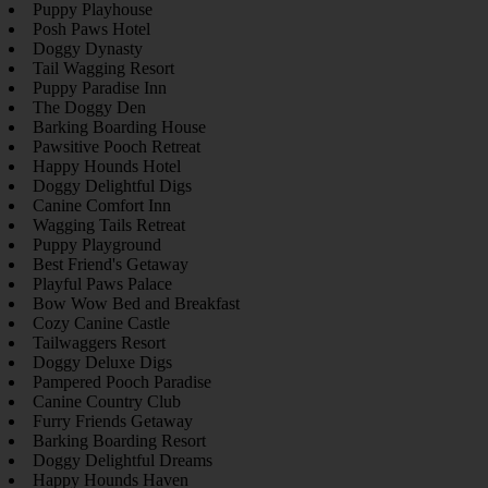
Puppy Playhouse
Posh Paws Hotel
Doggy Dynasty
Tail Wagging Resort
Puppy Paradise Inn
The Doggy Den
Barking Boarding House
Pawsitive Pooch Retreat
Happy Hounds Hotel
Doggy Delightful Digs
Canine Comfort Inn
Wagging Tails Retreat
Puppy Playground
Best Friend's Getaway
Playful Paws Palace
Bow Wow Bed and Breakfast
Cozy Canine Castle
Tailwaggers Resort
Doggy Deluxe Digs
Pampered Pooch Paradise
Canine Country Club
Furry Friends Getaway
Barking Boarding Resort
Doggy Delightful Dreams
Happy Hounds Haven