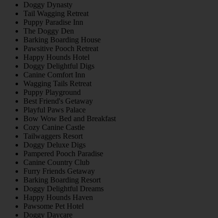
Doggy Dynasty
Tail Wagging Retreat
Puppy Paradise Inn
The Doggy Den
Barking Boarding House
Pawsitive Pooch Retreat
Happy Hounds Hotel
Doggy Delightful Digs
Canine Comfort Inn
Wagging Tails Retreat
Puppy Playground
Best Friend's Getaway
Playful Paws Palace
Bow Wow Bed and Breakfast
Cozy Canine Castle
Tailwaggers Resort
Doggy Deluxe Digs
Pampered Pooch Paradise
Canine Country Club
Furry Friends Getaway
Barking Boarding Resort
Doggy Delightful Dreams
Happy Hounds Haven
Pawsome Pet Hotel
Doggy Daycare