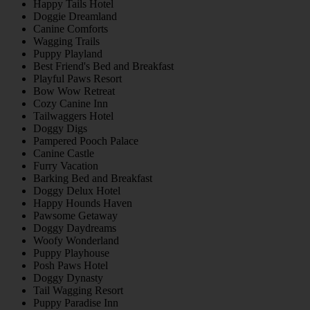
Happy Tails Hotel
Doggie Dreamland
Canine Comforts
Wagging Trails
Puppy Playland
Best Friend's Bed and Breakfast
Playful Paws Resort
Bow Wow Retreat
Cozy Canine Inn
Tailwaggers Hotel
Doggy Digs
Pampered Pooch Palace
Canine Castle
Furry Vacation
Barking Bed and Breakfast
Doggy Delux Hotel
Happy Hounds Haven
Pawsome Getaway
Doggy Daydreams
Woofy Wonderland
Puppy Playhouse
Posh Paws Hotel
Doggy Dynasty
Tail Wagging Resort
Puppy Paradise Inn