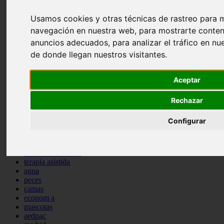
comportamiento
Usamos cookies y otras técnicas de rastreo para m
protagonistas
reptiles
navegación en nuestra web, para mostrarte conten
abandono
anuncios adecuados, para analizar el tráfico en n
adopci n
de donde llegan nuestros visitantes.
ferias
higiene
snacks
Aceptar
acuario
iberzoo propet
comercios
Rechazar
estanques
viajar
Configurar
conejos
cr a
navidad
especies invasoras
terapia asistida
agua
peces
camas
econom a
mascotas
aedpac