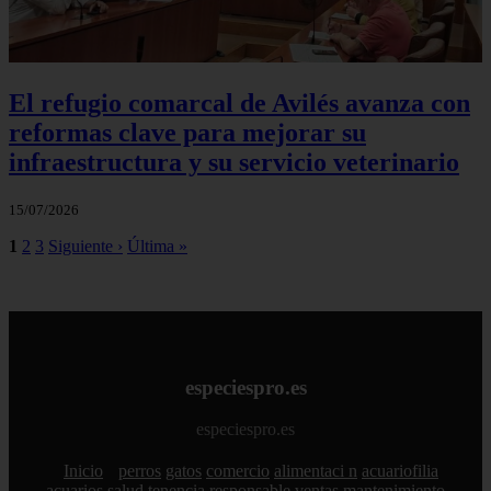
El refugio comarcal de Avilés avanza con
reformas clave para mejorar su
infraestructura y su servicio veterinario
15/07/2026
1
2
3
Siguiente ›
Última »
especiespro.es
especiespro.es
Inicio
perros
gatos
comercio
alimentaci n
acuariofilia
acuarios
salud
tenencia responsable
ventas
mantenimiento