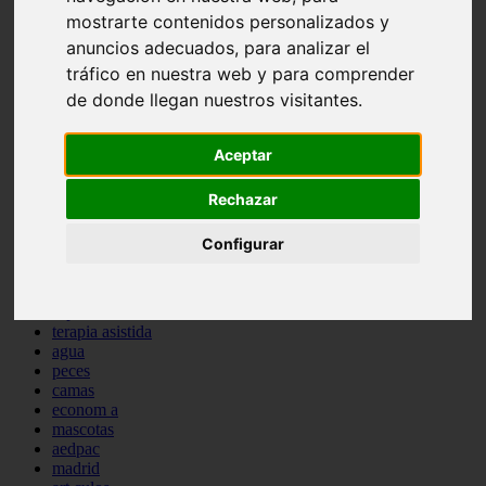
protagonistas
mostrarte contenidos personalizados y
reptiles
anuncios adecuados, para analizar el
abandono
tráfico en nuestra web y para comprender
adopci n
ferias
de donde llegan nuestros visitantes.
higiene
snacks
Aceptar
acuario
iberzoo propet
comercios
Rechazar
estanques
viajar
Configurar
conejos
cr a
navidad
especies invasoras
terapia asistida
agua
peces
camas
econom a
mascotas
aedpac
madrid