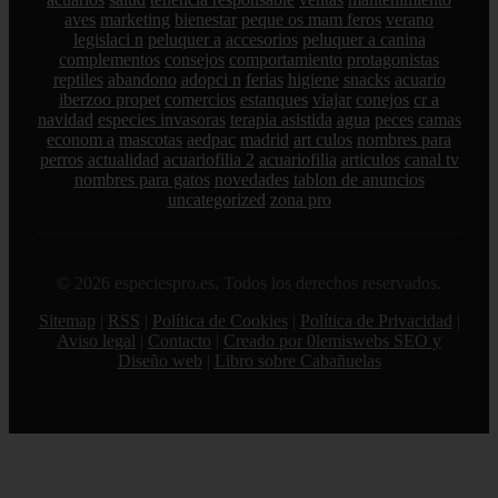
aves
marketing
bienestar
peque os mam feros
verano
legislaci n
peluquer a
accesorios
peluquer a canina
complementos
consejos
comportamiento
protagonistas
reptiles
abandono
adopci n
ferias
higiene
snacks
acuario
iberzoo propet
comercios
estanques
viajar
conejos
cr a
navidad
especies invasoras
terapia asistida
agua
peces
camas
econom a
mascotas
aedpac
madrid
art culos
nombres para
perros
actualidad
acuariofilia 2
acuariofilia
articulos
canal tv
nombres para gatos
novedades
tablon de anuncios
uncategorized
zona pro
© 2026 especiespro.es. Todos los derechos reservados.
Sitemap
|
RSS
|
Política de Cookies
|
Política de Privacidad
|
Aviso legal
|
Contacto
|
Creado por 0lemiswebs SEO y
Diseño web
|
Libro sobre Cabañuelas