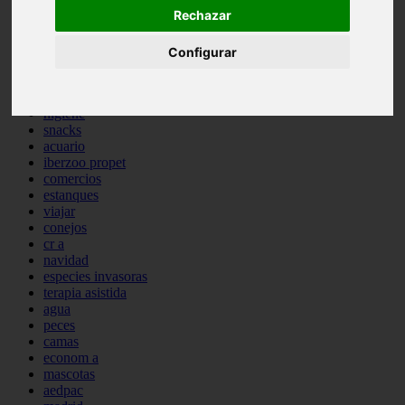
Rechazar
comportamiento
protagonistas
reptiles
Configurar
abandono
adopci n
ferias
higiene
snacks
acuario
iberzoo propet
comercios
estanques
viajar
conejos
cr a
navidad
especies invasoras
terapia asistida
agua
peces
camas
econom a
mascotas
aedpac