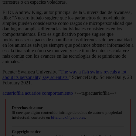
terrestres o en especies voladoras.
El Dr. Andrew King, autor principal de la Universidad de Swansea,
dijo: “Nuestro trabajo sugiere que los parámetros de movimiento
simples pueden considerarse como rasgos de micropersonalidad que
dan lugar a amplias diferencias individuales consistentes en los
comportamientos. Esto es significativo porque sugiere que
podríamos ser capaces de cuantificar las diferencias de personalidad
en los animales salvajes siempre que podamos obtener información a
escala fina sobre cómo se mueven; y este tipo de datos es cada vez
más común con los avances en las tecnologías de seguimiento de
animales.”
Fuente: Swansea University. “
The way a fish swims reveals a lot
about its personality, say scientists.
” ScienceDaily. ScienceDaily, 23
February 2021.
acuariofilia
acuarios
comportamiento
<---tag:acuariofilia--->
Derechos de autor
Si cree que algún contenido infringe derechos de autor o propiedad
intelectual, contacte en
bitelchux@yahoo.es
.
Copyright notice