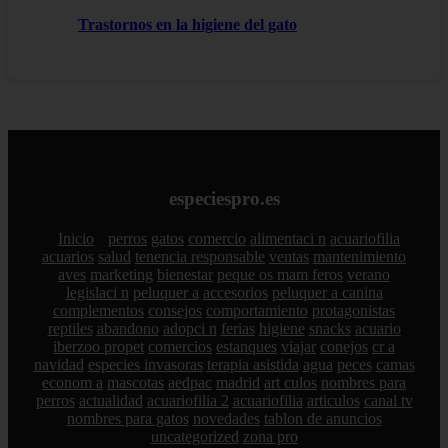
Trastornos en la higiene del gato
especiespro.es
Inicio
perros
gatos
comercio
alimentaci n
acuariofilia
acuarios
salud
tenencia responsable
ventas
mantenimiento
aves
marketing
bienestar
peque os mam feros
verano
legislaci n
peluquer a
accesorios
peluquer a canina
complementos
consejos
comportamiento
protagonistas
reptiles
abandono
adopci n
ferias
higiene
snacks
acuario
iberzoo propet
comercios
estanques
viajar
conejos
cr a
navidad
especies invasoras
terapia asistida
agua
peces
camas
econom a
mascotas
aedpac
madrid
art culos
nombres para
perros
actualidad
acuariofilia 2
acuariofilia
articulos
canal tv
nombres para gatos
novedades
tablon de anuncios
uncategorized
zona pro