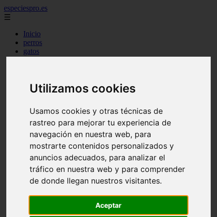
especiespro.es
☰
Inicio
perros
gatos
comercio
alimentaci n
acuariofilia
Utilizamos cookies
acuarios
salud
tenencia responsable
Usamos cookies y otras técnicas de
ventas
mantenimiento
rastreo para mejorar tu experiencia de
aves
navegación en nuestra web, para
marketing
mostrarte contenidos personalizados y
bienestar
peque os mam feros
anuncios adecuados, para analizar el
verano
tráfico en nuestra web y para comprender
legislaci n
de donde llegan nuestros visitantes.
peluquer a
accesorios
peluquer a canina
Aceptar
complementos
consejos